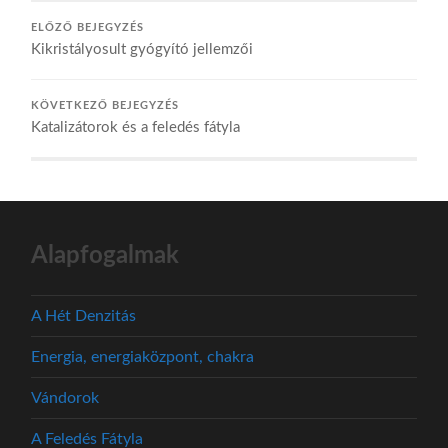
ELŐZŐ BEJEGYZÉS
Kikristályosult gyógyító jellemzői
KÖVETKEZŐ BEJEGYZÉS
Katalizátorok és a feledés fátyla
Alapfogalmak
A Hét Denzitás
Energia, energiaközpont, chakra
Vándorok
A Feledés Fátyla