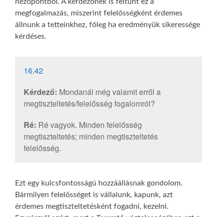
nézőpontból. A kérdezőnek is feltűnt ez a
megfogalmazás, miszerint felelősségként érdemes
állnunk a tetteinkhez, főleg ha eredményük sikeressége
kérdéses.
16.42
Kérdező:
Mondanál még valamit erről a
megtiszteltetés/felelősség fogalomról?
Ré:
Ré vagyok. Minden felelősség
megtiszteltetés; minden megtiszteltetés
felelősség.
Ezt egy kulcsfontosságú hozzáállásnak gondolom.
Bármilyen felelősséget is vállalunk, kapunk, azt
érdemes megtiszteltetésként fogadni, kezelni.