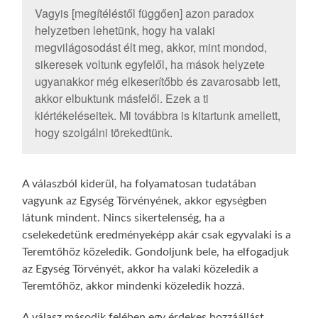
Vagyis [megítéléstől függően] azon paradox
helyzetben lehetünk, hogy ha valaki
megvilágosodást élt meg, akkor, mint mondod,
sikeresek voltunk egyfelől, ha mások helyzete
ugyanakkor még elkeserítőbb és zavarosabb lett,
akkor elbuktunk másfelől. Ezek a ti
kiértékeléseitek. Mi továbbra is kitartunk amellett,
hogy szolgálni törekedtünk.
A válaszból kiderül, ha folyamatosan tudatában
vagyunk az Egység Törvényének, akkor egységben
látunk mindent. Nincs sikertelenség, ha a
cselekedetünk eredményeképp akár csak egyvalaki is a
Teremtőhöz közeledik. Gondoljunk bele, ha elfogadjuk
az Egység Törvényét, akkor ha valaki közeledik a
Teremtőhöz, akkor mindenki közeledik hozzá.
A válasz második felében egy érdekes hozzáállást