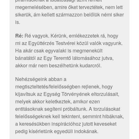
megemelésében, amire őket terveztétek, nem lett
sikerük, ám kellett származzon belőlük némi siker
is.
Ré:
Ré vagyok. Kérünk, emlékezzetek rá, hogy
mi az Együttérzés Testvérei közül valók vagyunk.
Ha akár csak egyvalaki is megmenekült
bánatától az Egy Teremtő látomásához jutva,
akkor már nem beszélhetünk kudarcról.
Nehézségeink abban a
megtiszteltetés/felelősségben rejlenek, hogy
kijavítsuk az Egység Törvényének eltorzulásait,
melyek akkor keletkeztek, amikor ezen
entitásoknak segíteni próbáltunk. A torzulásokat
felelősségeknek kell tekinteni, semmint hibáknak,
a keresésükben inspirációhoz jutott keveseket
pedig kísérletünk egyedüli indokának.