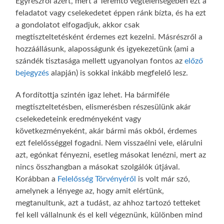
Egyrészről azért, mert a Teremtő végtelenségében ezt a
feladatot vagy cselekedetet éppen ránk bízta, és ha ezt
a gondolatot elfogadjuk, akkor csak
megtiszteltetésként érdemes ezt kezelni. Másrészről a
hozzáállásunk, alaposságunk és igyekezetünk (ami a
szándék tisztasága mellett ugyanolyan fontos az
előző
bejegyzés
alapján) is sokkal inkább megfelelő lesz.
A fordítottja szintén igaz lehet. Ha bármiféle
megtiszteltetésben, elismerésben részesülünk akár
cselekedeteink eredményeként vagy
következményeként, akár bármi más okból, érdemes
ezt felelősséggel fogadni. Nem visszaélni vele, elárulni
azt, egónkat fényezni, esetleg másokat lenézni, mert az
nincs összhangban a másokat szolgálók útjával.
Korábban a
Felelősség Törvényéről
is volt már szó,
amelynek a lényege az, hogy amit elértünk,
megtanultunk, azt a tudást, az ahhoz tartozó tetteket
fel kell vállalnunk és el kell végeznünk, különben mind