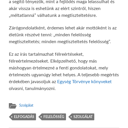
a segítő tényezők, mint a fejlődés maga lelassulhat és
akár vissza is eshetünk az elért szintről, hiszen
„méltatlanná” válhatunk a megtiszteltetésre.
Zárógondolatként, érdemes lehet akár mottóként is az
életünk részévé tenni: „minden felelősség
megtiszteltetés; minden megtiszteltetés felelősség”.
Ez az írás tartalmazhat félreértéseket,
félreértelmezéseket. Elképzelhető, hogy más
máshogyan értelmezné a fenti gondolatokat, mely
értelmezés ugyanúgy lehet helyes. A teljesebb megértés
érdekében javasoljuk az
Egység Törvénye könyveket
olvasni, tanulmányozni.
Szolgálat
ELFOGADÁS
FELELŐSSÉG
SZOLGÁLAT