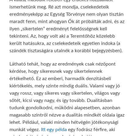
ismerhetünk meg. Ré azt mondja, cselekedeteik
eredményeképp az Egység Törvénye nem olyan tisztán
maradt fenn, mint ahogyan Ők át próbálták adni, és az
ilyen „sikertelen” eredményt felelősségnek kell
tekinteni. Az, hogy volt aki a Teremtőhöz közelebb
került hatásukra, az cselekedeteik egyetlen indoka (a
szándék tisztaságára utalnék a korábbi bejegyzésben).
Látható tehát, hogy az eredmények csak nézőpont
kérdése, hogy sikeresnek vagy sikertelennek
értékelhető. Ez az emberi, harmadik denzitásbeli
kiértékelés, mely szinte mindig duális. Valami vagy jó
vagy rossz, vagy sikeres vagy sikertelen, világos vagy
sötét, kicsi vagy nagy, és így tovább. Dualitásban
tudunk gondolkodni, működni alapesetben, azonban
magasabb szintről nézve a dualitás mindkét oldala igaz
lehet. Például, valaki minden hétvégén jótékonysági
munkát végez.
Itt egy példa
egy fodrász férfire, aki