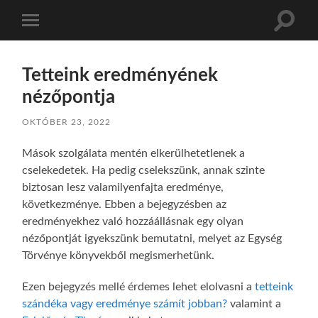
Toggle
Toggle
search
mobile
field
menu
Tetteink eredményének
nézőpontja
OKTÓBER 23, 2022
Mások szolgálata mentén elkerülhetetlenek a
cselekedetek. Ha pedig cselekszünk, annak szinte
biztosan lesz valamilyenfajta eredménye,
következménye. Ebben a bejegyzésben az
eredményekhez való hozzáállásnak egy olyan
nézőpontját igyekszünk bemutatni, melyet az Egység
Törvénye könyvekből megismerhetünk.
Ezen bejegyzés mellé érdemes lehet elolvasni a
tetteink
szándéka vagy eredménye számít jobban?
valamint a