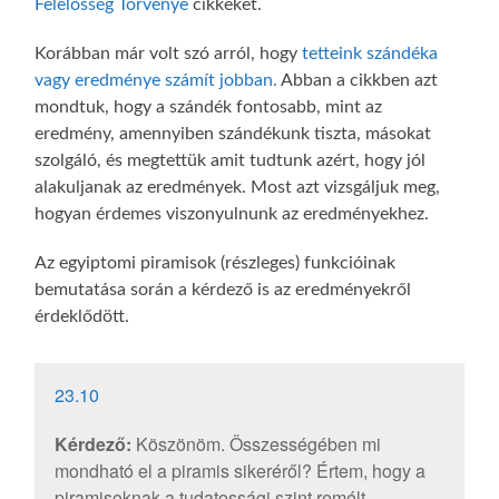
Felelősség Törvénye
cikkeket.
Korábban már volt szó arról, hogy
t
etteink szándéka
vagy eredménye számít jobban.
Abban a cikkben azt
mondtuk, hogy a szándék fontosabb, mint az
eredmény, amennyiben szándékunk tiszta, másokat
szolgáló, és megtettük amit tudtunk azért, hogy jól
alakuljanak az eredmények. Most azt vizsgáljuk meg,
hogyan érdemes viszonyulnunk az eredményekhez.
Az egyiptomi piramisok (részleges) funkcióinak
bemutatása során a kérdező is az eredményekről
érdeklődött.
23.10
Kérdező:
Köszönöm. Összességében mi
mondható el a piramis sikeréről? Értem, hogy a
piramisoknak a tudatossági szint remélt