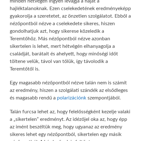
minden hétvégén ingyen levágja a haját a
hajléktalanoknak. Ezen cselekedetének eredményeképp
gyakorolja a szeretetet, az önzetlen szolgálatot. Ebből a
nézőpontból nézve a cselekedete sikeres, hiszen
gondolhatjuk azt, hogy sikerese közeledik a
Teremtőhöz. Más nézőpontból nézve azonban
sikertelen is lehet, mert hétvégén elhanyagolja a
családját, barátait és ahelyett, hogy minőségi időt
töltene velük, távol van tőlük, így távolodik a
Teremtőtől is.
Egy magasabb nézőpontból nézve talán nem is számít
az eredmény, hiszen a szolgálati szándék az elsődleges
és magasabb rendű a
polarizációnk
szempontjából.
Talán furcsa lehet az, hogy felelősségként kezelje valaki
a „sikertelen” eredményt. Az idézőjel oka az, hogy épp
az imént beszéltük meg, hogy ugyanaz az eredmény
sikeres lehet egy nézőpontból, sikertelen egy másik