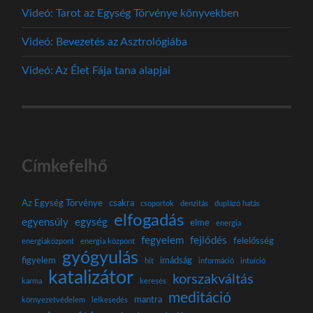
Videó: Tarot az Egység Törvénye könyvekben
Videó: Bevezetés az Asztrológiába
Videó: Az Élet Fája tana alapjai
Címkefelhő
Az Egység Törvénye
csakra
csoportok
denzitás
duplázó hatás
elfogadás
egyensúly
egység
elme
energia
fegyelem
fejlődés
felelősség
energiaközpont
energia központ
gyógyulás
figyelem
imádság
hit
információ
intuíció
katalizátor
korszakváltás
karma
keresés
meditáció
mantra
környezetvédelem
lelkesedés