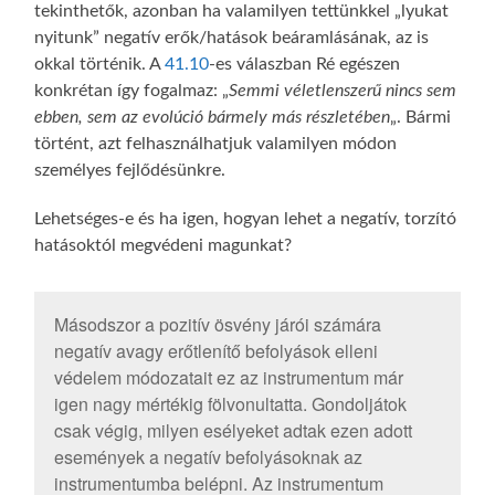
tekinthetők, azonban ha valamilyen tettünkkel „lyukat
nyitunk” negatív erők/hatások beáramlásának, az is
okkal történik. A
41.10
-es válaszban Ré egészen
konkrétan így fogalmaz: „
Semmi véletlenszerű nincs sem
ebben, sem az evolúció bármely más részletében
„. Bármi
történt, azt felhasználhatjuk valamilyen módon
személyes fejlődésünkre.
Lehetséges-e és ha igen, hogyan lehet a negatív, torzító
hatásoktól megvédeni magunkat?
Másodszor a pozitív ösvény járói számára
negatív avagy erőtlenítő befolyások elleni
védelem módozatait ez az instrumentum már
igen nagy mértékig fölvonultatta. Gondoljátok
csak végig, milyen esélyeket adtak ezen adott
események a negatív befolyásoknak az
instrumentumba belépni. Az instrumentum