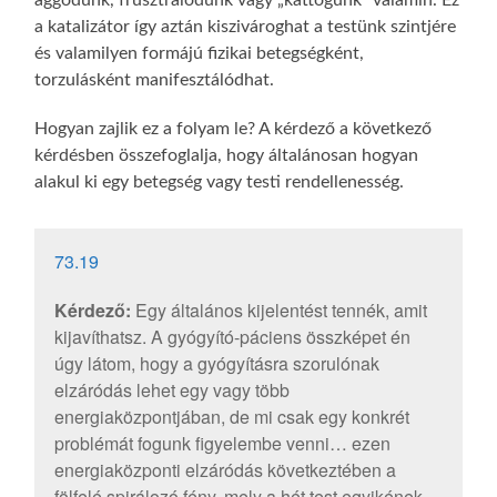
aggódunk, frusztrálódunk vagy „kattogunk” valamin. Ez
a katalizátor így aztán kiszivároghat a testünk szintjére
és valamilyen formájú fizikai betegségként,
torzulásként manifesztálódhat.
Hogyan zajlik ez a folyam le? A kérdező a következő
kérdésben összefoglalja, hogy általánosan hogyan
alakul ki egy betegség vagy testi rendellenesség.
73.19
Kérdező:
Egy általános kijelentést tennék, amit
kijavíthatsz. A gyógyító-páciens összképet én
úgy látom, hogy a gyógyításra szorulónak
elzáródás lehet egy vagy több
energiaközpontjában, de mi csak egy konkrét
problémát fogunk figyelembe venni… ezen
energiaközponti elzáródás következtében a
fölfelé spirálozó fény, mely a hét test egyikének