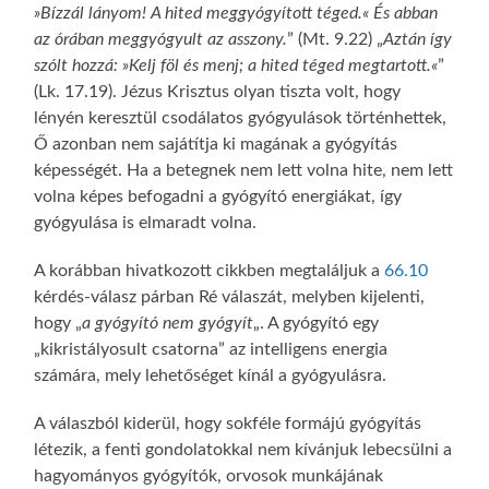
»Bízzál lányom! A hited meggyógyított téged.« És abban
az órában meggyógyult az asszony.
” (Mt. 9.22) „
Aztán így
szólt hozzá: »Kelj föl és menj; a hited téged megtartott.«
”
(Lk. 17.19). Jézus Krisztus olyan tiszta volt, hogy
lényén keresztül csodálatos gyógyulások történhettek,
Ő azonban nem sajátítja ki magának a gyógyítás
képességét. Ha a betegnek nem lett volna hite, nem lett
volna képes befogadni a gyógyító energiákat, így
gyógyulása is elmaradt volna.
A korábban hivatkozott cikkben megtaláljuk a
66.10
kérdés-válasz párban Ré válaszát, melyben kijelenti,
hogy „
a gyógyító nem gyógyít
„. A gyógyító egy
„kikristályosult csatorna” az intelligens energia
számára, mely lehetőséget kínál a gyógyulásra.
A válaszból kiderül, hogy sokféle formájú gyógyítás
létezik, a fenti gondolatokkal nem kívánjuk lebecsülni a
hagyományos gyógyítók, orvosok munkájának