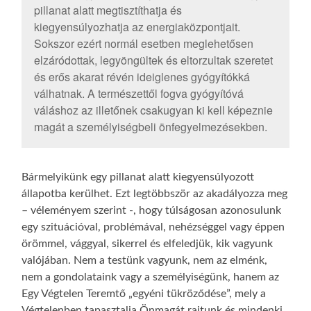
pillanat alatt megtisztíthatja és
kiegyensúlyozhatja az energiaközpontjait.
Sokszor ezért normál esetben meglehetősen
elzáródottak, legyöngültek és eltorzultak szeretet
és erős akarat révén ideiglenes gyógyítókká
válhatnak. A természettől fogva gyógyítóvá
váláshoz az illetőnek csakugyan ki kell képeznie
magát a személyiségbeli önfegyelmezésekben.
Bármelyikünk egy pillanat alatt kiegyensúlyozott
állapotba kerülhet. Ezt legtöbbször az akadályozza meg
– véleményem szerint -, hogy túlságosan azonosulunk
egy szituációval, problémával, nehézséggel vagy éppen
örömmel, vággyal, sikerrel és elfeledjük, kik vagyunk
valójában. Nem a testünk vagyunk, nem az elménk,
nem a gondolataink vagy a személyiségünk, hanem az
Egy Végtelen Teremtő „egyéni tükröződése”, mely a
Végtelenben tapasztalja Önmagát rajtunk és mindenki