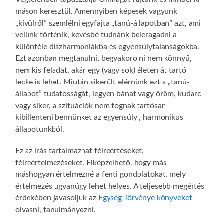
máson keresztül. Amennyiben képesek vagyunk
„kívülről” szemlélni egyfajta „tanú-állapotban” azt, ami
velünk történik, kevésbé tudnánk beleragadni a
különféle diszharmoniákba és egyensúlytalanságokba.
Ezt azonban megtanulni, begyakorolni nem könnyű,
nem kis feladat, akár egy (vagy sok) életen át tartó
lecke is lehet. Miután sikerült elérnünk ezt a „tanú-
állapot” tudatosságát, legyen bánat vagy öröm, kudarc
vagy siker, a szituációk nem fognak tartósan
kibillenteni bennünket az egyensúlyi, harmonikus
állapotunkból.
Ez az írás tartalmazhat félreértéseket,
félreértelmezéseket. Elképzelhető, hogy más
máshogyan értelmezné a fenti gondolatokat, mely
értelmezés ugyanúgy lehet helyes. A teljesebb megértés
érdekében javasoljuk az
Egység Törvénye könyveket
olvasni, tanulmányozni.