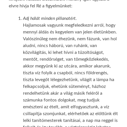
elvre hívja fel Ré a figyelmünket:
Adj hálát minden pillanatért.
Hajlamosak vagyunk megfeledkezni arról, hogy
mennyi áldás és kegyelem van jelen életünkben.
Valószínűleg nem éhezünk, nem fázunk, van hol
aludni, nincs háború, van ruhánk, van
közvilágítás, ki lehet hívni a tűzoltóságot,
mentőt, rendőrséget, van tömegközlekedés,
akkor megyünk ki az utcára, amikor akarunk,
tiszta víz folyik a csapból, nincs földrengés,
tiszta levegőt lélegezhetünk, világít a lámpa ha
felkapcsoljuk, ehetünk süteményt, házhoz
rendelhetünk akár a világ másik feléről a
számunka fontos dolgokat, meg tudjuk
emészteni az ételt, amit elfogyasztunk, a víz
csillapítja szomjunkat, elérhetőek az előttünk élt
lelki tanítómesterek tanításai, a nap ma reggel is