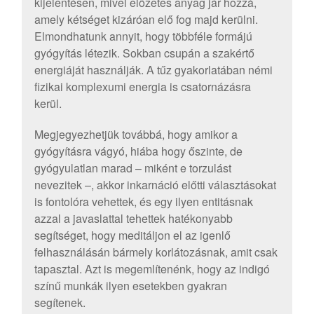
kijelentésen, mivel előzetes anyag jár hozzá,
amely kétséget kizáróan elő fog majd kerülni.
Elmondhatunk annyit, hogy többféle formájú
gyógyítás létezik. Sokban csupán a szakértő
energiáját használják. A tűz gyakorlatában némi
fizikai komplexumi energia is csatornázásra
kerül.
Megjegyezhetjük továbbá, hogy amikor a
gyógyításra vágyó, hiába hogy őszinte, de
gyógyulatlan marad – miként e torzulást
nevezitek –, akkor inkarnáció előtti választásokat
is fontolóra vehettek, és egy ilyen entitásnak
azzal a javaslattal tehettek hatékonyabb
segítséget, hogy meditáljon el az igenlő
felhasználásán bármely korlátozásnak, amit csak
tapasztal. Azt is megemlítenénk, hogy az indigó
színű munkák ilyen esetekben gyakran
segítenek.