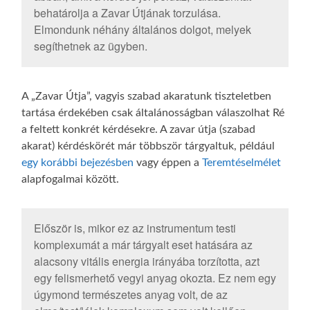
behatárolja a Zavar Útjának torzulása.
Elmondunk néhány általános dolgot, melyek
segíthetnek az ügyben.
A „Zavar Útja”, vagyis szabad akaratunk tiszteletben
tartása érdekében csak általánosságban válaszolhat Ré
a feltett konkrét kérdésekre. A zavar útja (szabad
akarat) kérdéskörét már többször tárgyaltuk, például
egy korábbi bejezésben
vagy éppen a
Teremtéselmélet
alapfogalmai között.
Először is, mikor ez az instrumentum testi
komplexumát a már tárgyalt eset hatására az
alacsony vitális energia irányába torzította, azt
egy felismerhető vegyi anyag okozta. Ez nem egy
úgymond természetes anyag volt, de az