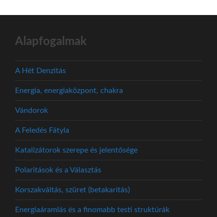
Alapfogalmak
A Hét Denzitás
Energia, energiaközpont, chakra
Vándorok
A Feledés Fátyla
Katalizátorok szerepe és jelentősége
Polaritások és a Választás
Korszakváltás, szüret (betakarítás)
Energiaáramlás és a finomabb testi struktúrák