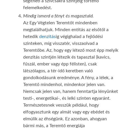
segítheti a szívcsakra szintjéig történő
felemelkedést.
Mindig ismerd a fényt és magasztald.
Az Egy Végtelen Teremtőt mindenben
megtalálhatjuk. Minden entitás az elsőtől a
hetedik
denzitás
ig végighalad a fejlődési
szinteken, míg visszatér, visszaolvad a
Teremtőbe. Az, hogy egy létező most épp melyik
denzitás szintjén létezik és tapasztal (kavics,
fűszál, ember vagy épp félisten), csak
látszólagos, a tér-idő keretben való
gondolkodásunk eredménye. A fény, a lélek, a
Teremtő mindenhol, mindenkor jelen van.
Nemcsak jelen van, hanem fenntartja lényünket
testi-, energetikai-, és lelki szinten egyaránt.
Természetesnek vesszük például, hogy
elfogyasztunk egy almát vagy egy ebédet és
elmúlik az éhségünk. Ez azonban, ahogyan
bármi más, a Teremtő energiája