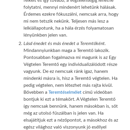
felkelt és így tovább, a végtelenségig lehetne
folytatni, mennyi mindenért lehetünk hálásak.
Érdemes ezekre fókuszálni, nemcsak arra, hogy
mi nem tetszik nekünk. Teljesen más lesz a
lelkiállapotunk, ha a hála érzés folyamatosan
lényünkben jelen van.
Lásd énedet és más énedet a Teremtőként.
Mindannyiunkban maga a Teremtő lakozik.
Pontosabban fogalmazva mi magunk is az Egy
Végtelen Teremtő egy individualizálódott része
vagyunk. De ez nemcsak ránk igaz, hanem
mindenki másra is, hisz a Teremtő végtelen. Ha
pedig végtelen, nem létezhet más rajta kívül.
Bővebben a
Teremtéselmélet
című videóban
bontjuk ki ezt a témakört. A Végtelen Teremtő
így nemcsak bennünk, hanem másokban is, sőt
még az utolsó fűszálban is jelen van. Ha
elsajátítjuk ezt a nézőpontot, a másokhoz és az
egész világhoz való viszonyunk jó eséllyel