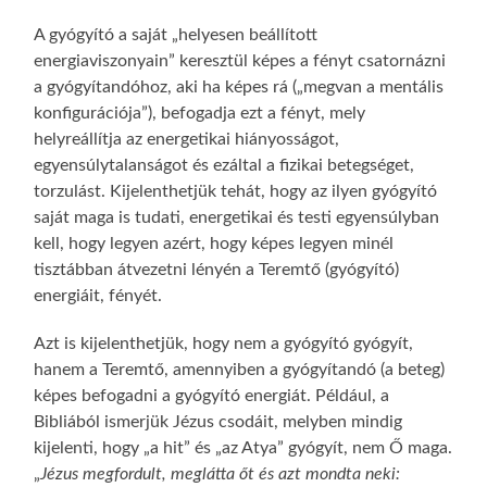
A gyógyító a saját „helyesen beállított
energiaviszonyain” keresztül képes a fényt csatornázni
a gyógyítandóhoz, aki ha képes rá („megvan a mentális
konfigurációja”), befogadja ezt a fényt, mely
helyreállítja az energetikai hiányosságot,
egyensúlytalanságot és ezáltal a fizikai betegséget,
torzulást. Kijelenthetjük tehát, hogy az ilyen gyógyító
saját maga is tudati, energetikai és testi egyensúlyban
kell, hogy legyen azért, hogy képes legyen minél
tisztábban átvezetni lényén a Teremtő (gyógyító)
energiáit, fényét.
Azt is kijelenthetjük, hogy nem a gyógyító gyógyít,
hanem a Teremtő, amennyiben a gyógyítandó (a beteg)
képes befogadni a gyógyító energiát. Például, a
Bibliából ismerjük Jézus csodáit, melyben mindig
kijelenti, hogy „a hit” és „az Atya” gyógyít, nem Ő maga.
„
Jézus megfordult, meglátta őt és azt mondta neki: