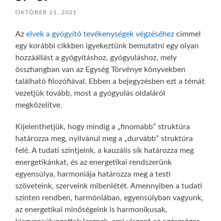
OKTÓBER 21, 2021
Az
elvek a gyógyító tevékenységek végzéséhez
címmel
egy korábbi cikkben igyekeztünk bemutatni egy olyan
hozzáállást a gyógyításhoz, gyógyuláshoz, mely
összhangban van az Egység Törvénye könyvekben
található filozófiával. Ebben a bejegyzésben ezt a témát
vezetjük tovább, most a gyógyulás oldaláról
megközelítve.
Kijelenthetjük, hogy mindig a „finomabb” struktúra
határozza meg, nyilvánul meg a „durvább” struktúra
felé. A tudati szintjeink, a kauzális sík határozza meg
energetikánkat, és az energetikai rendszerünk
egyensúlya, harmoniája határozza meg a testi
szöveteink, szerveink mibenlétét. Amennyiben a tudati
szinten rendben, harmóniában, egyensúlyban vagyunk,
az energetikai minőségeink is harmonikusak,