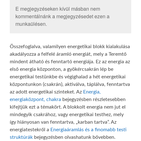
E megjegyzéseken kívül másban nem
kommentálnánk a megjegyzésedet ezen a
munkaülésen.
Összefoglalva, valamilyen energetikai blokk kialakulása
akadályozza a felfelé áramló energiát, mely a Teremtő
mindent átható és fenntartó energiája. Ez az energia az
első energia központon, a gyökércsakrán lép be
energetikai testünkbe és végighalad a hét energetikai
központunkon (csakrán), aktiválva, táplálva, fenntartva
az adott energetikai szinteket. Az
Energia,
energiaközpont, chakra
bejegyzésben részletesebben
kifejtjük ezt a témakört. A blokkolt energia nem jut el
mindegyik csakrához, vagy energetikai testhez, mely
így hiányosan van fenntartva, „karban tartva”. Az
energiatestekről a
Energiaáramlás és a finomabb testi
struktúrák
bejegyzésben olvashatunk bővebben.