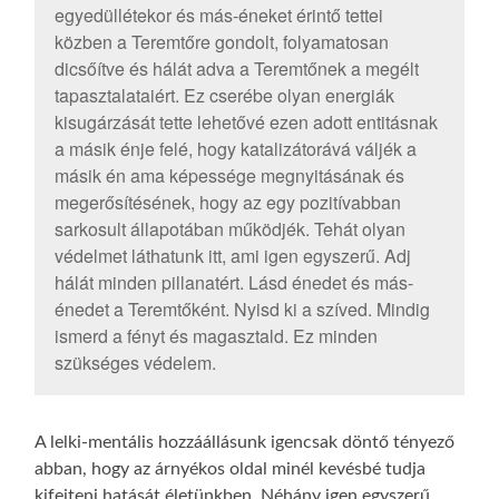
egyedüllétekor és más-éneket érintő tettei
közben a Teremtőre gondolt, folyamatosan
dicsőítve és hálát adva a Teremtőnek a megélt
tapasztalataiért. Ez cserébe olyan energiák
kisugárzását tette lehetővé ezen adott entitásnak
a másik énje felé, hogy katalizátorává váljék a
másik én ama képessége megnyitásának és
megerősítésének, hogy az egy pozitívabban
sarkosult állapotában működjék. Tehát olyan
védelmet láthatunk itt, ami igen egyszerű. Adj
hálát minden pillanatért. Lásd énedet és más-
énedet a Teremtőként. Nyisd ki a szíved. Mindig
ismerd a fényt és magasztald. Ez minden
szükséges védelem.
A lelki-mentális hozzáállásunk igencsak döntő tényező
abban, hogy az árnyékos oldal minél kevésbé tudja
kifejteni hatását életünkben. Néhány igen egyszerű