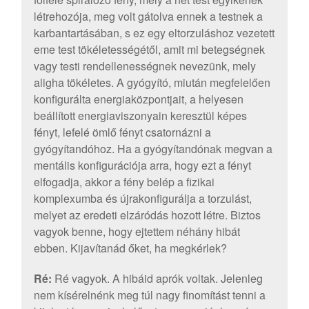
létrehozója, meg volt gátolva ennek a testnek a
karbantartásában, s ez egy eltorzuláshoz vezetett
eme test tökéletességétől, amit mi betegségnek
vagy testi rendellenességnek nevezünk, mely
aligha tökéletes. A gyógyító, miután megfelelően
konfigurálta energiaközpontjait, a helyesen
beállított energiaviszonyain keresztül képes
fényt, lefelé ömlő fényt csatornázni a
gyógyítandóhoz. Ha a gyógyítandónak megvan a
mentális konfigurációja arra, hogy ezt a fényt
elfogadja, akkor a fény belép a fizikai
komplexumba és újrakonfigurálja a torzulást,
melyet az eredeti elzáródás hozott létre. Biztos
vagyok benne, hogy ejtettem néhány hibát
ebben. Kijavítanád őket, ha megkérlek?
Ré:
Ré vagyok. A hibáid aprók voltak. Jelenleg
nem kísérelnénk meg túl nagy finomítást tenni a