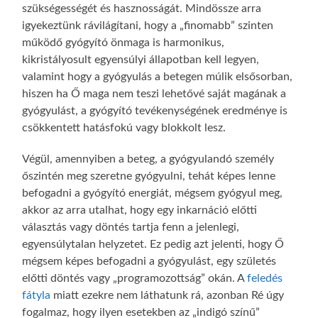
szükségességét és hasznosságát. Mindössze arra
igyekeztünk rávilágítani, hogy a „finomabb” szinten
működő gyógyító önmaga is harmonikus,
kikristályosult egyensúlyi állapotban kell legyen,
valamint hogy a gyógyulás a betegen múlik elsősorban,
hiszen ha Ő maga nem teszi lehetővé saját magának a
gyógyulást, a gyógyító tevékenységének eredménye is
csökkentett hatásfokú vagy blokkolt lesz.
Végül, amennyiben a beteg, a gyógyulandó személy
őszintén meg szeretne gyógyulni, tehát képes lenne
befogadni a gyógyító energiát, mégsem gyógyul meg,
akkor az arra utalhat, hogy egy inkarnáció előtti
választás vagy döntés tartja fenn a jelenlegi,
egyensúlytalan helyzetet. Ez pedig azt jelenti, hogy Ő
mégsem képes befogadni a gyógyulást, egy születés
előtti döntés vagy „programozottság” okán. A
feledés
fátyla
miatt ezekre nem láthatunk rá, azonban Ré úgy
fogalmaz, hogy ilyen esetekben az „indigó színű”