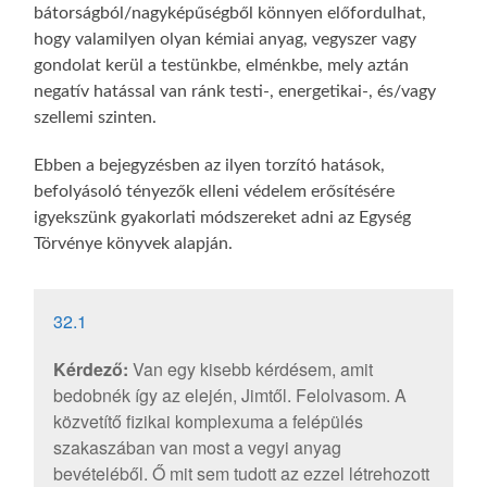
bátorságból/nagyképűségből könnyen előfordulhat,
hogy valamilyen olyan kémiai anyag, vegyszer vagy
gondolat kerül a testünkbe, elménkbe, mely aztán
negatív hatással van ránk testi-, energetikai-, és/vagy
szellemi szinten.
Ebben a bejegyzésben az ilyen torzító hatások,
befolyásoló tényezők elleni védelem erősítésére
igyekszünk gyakorlati módszereket adni az Egység
Törvénye könyvek alapján.
32.1
Kérdező:
Van egy kisebb kérdésem, amit
bedobnék így az elején, Jimtől. Felolvasom. A
közvetítő fizikai komplexuma a felépülés
szakaszában van most a vegyi anyag
bevételéből. Ő mit sem tudott az ezzel létrehozott