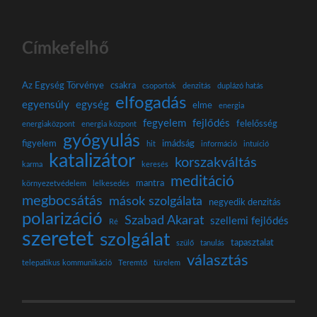
Címkefelhő
Az Egység Törvénye
csakra
csoportok
denzitás
duplázó hatás
elfogadás
egyensúly
egység
elme
energia
fegyelem
fejlődés
felelősség
energiaközpont
energia központ
gyógyulás
figyelem
imádság
hit
információ
intuíció
katalizátor
korszakváltás
karma
keresés
meditáció
mantra
környezetvédelem
lelkesedés
megbocsátás
mások szolgálata
negyedik denzitás
polarizáció
Szabad Akarat
szellemi fejlődés
Ré
szeretet
szolgálat
tapasztalat
szülő
tanulás
választás
telepatikus kommunikáció
Teremtő
türelem