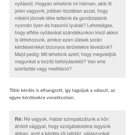
nyílásról. Hogyan lehetünk mi hárman, akik itt
jelen vagyunk, jobban tisztában azzal, hogy
miként jönnek létre tetteink és gondolataink
nyomán ilyen és hasonló lyukak? Lehetséges,
hogy efféle nyílásokat szándékunkon kívül akkor
is létrehozunk, amikor ezen ülések során
kérdéseinkkel bizonyos területekre tévedünk?
Majd pedig: Mit tehetünk azért, hogy megvédjük
magunkat a torzító befolyásoktól? Van erre
szertartás vagy meditáció?
Több kérdés is elhangzott, így tagoljuk a választ, az
egyes kérdésekre vonatkozóan.
Ré:
Ré vagyok. Habár szimpatizálunk a hőn
áhított vággyal, hogy szolgálatotokra legyünk
abban, amit a kérdés jól példáz, válaszunkat