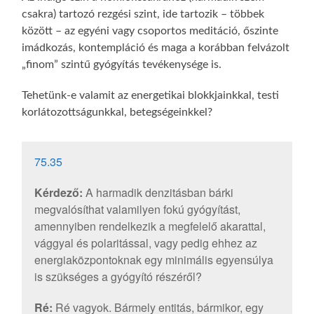
csakra) tartozó rezgési szint, ide tartozik – többek
között – az egyéni vagy csoportos meditáció, őszinte
imádkozás, kontempláció és maga a korábban felvázolt
„finom” szintű gyógyítás tevékenysége is.
Tehetünk-e valamit az energetikai blokkjainkkal, testi
korlátozottságunkkal, betegségeinkkel?
75.35
Kérdező:
A harmadik denzitásban bárki
megvalósíthat valamilyen fokú gyógyítást,
amennyiben rendelkezik a megfelelő akarattal,
vággyal és polaritással, vagy pedig ehhez az
energiaközpontoknak egy minimális egyensúlya
is szükséges a gyógyító részéről?
Ré:
Ré vagyok. Bármely entitás, bármikor, egy