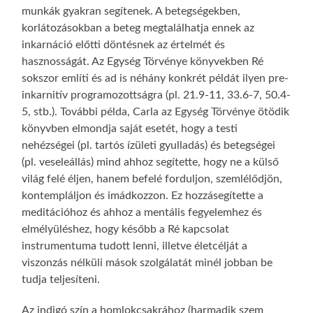
munkák gyakran segítenek. A betegségekben,
korlátozásokban a beteg megtalálhatja ennek az
inkarnáció előtti döntésnek az értelmét és
hasznosságát. Az Egység Törvénye könyvekben Ré
sokszor említi és ad is néhány konkrét példát ilyen pre-
inkarnitív programozottságra (pl. 21.9-11, 33.6-7, 50.4-
5, stb.). További példa, Carla az Egység Törvénye ötödik
könyvben elmondja saját esetét, hogy a testi
nehézségei (pl. tartós ízületi gyulladás) és betegségei
(pl. veseleállás) mind ahhoz segítette, hogy ne a külső
világ felé éljen, hanem befelé forduljon, szemlélődjön,
kontempláljon és imádkozzon. Ez hozzásegítette a
meditációhoz és ahhoz a mentális fegyelemhez és
elmélyüléshez, hogy később a Ré kapcsolat
instrumentuma tudott lenni, illetve életcélját a
viszonzás nélküli mások szolgálatát minél jobban be
tudja teljesíteni.
Az indigó szín a homlokcsakrához (harmadik szem