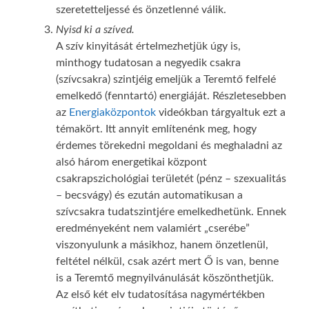
szeretetteljessé és önzetlenné válik.
Nyisd ki a szíved.
A szív kinyitását értelmezhetjük úgy is,
minthogy tudatosan a negyedik csakra
(szívcsakra) szintjéig emeljük a Teremtő felfelé
emelkedő (fenntartó) energiáját. Részletesebben
az
Energiaközpontok
videókban tárgyaltuk ezt a
témakört. Itt annyit említenénk meg, hogy
érdemes törekedni megoldani és meghaladni az
alsó három energetikai központ
csakrapszichológiai területét (pénz – szexualitás
– becsvágy) és ezután automatikusan a
szívcsakra tudatszintjére emelkedhetünk. Ennek
eredményeként nem valamiért „cserébe”
viszonyulunk a másikhoz, hanem önzetlenül,
feltétel nélkül, csak azért mert Ő is van, benne
is a Teremtő megnyilvánulását köszönthetjük.
Az első két elv tudatosítása nagymértékben