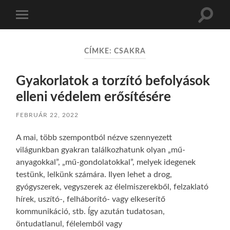
Toggle
Toggle
search
mobile
field
menu
CÍMKE:
CSAKRA
Gyakorlatok a torzító befolyások
elleni védelem erősítésére
FEBRUÁR 22, 2022
A mai, több szempontból nézve szennyezett
világunkban gyakran találkozhatunk olyan „mű-
anyagokkal”, „mű-gondolatokkal”, melyek idegenek
testünk, lelkünk számára. Ilyen lehet a drog,
gyógyszerek, vegyszerek az élelmiszerekből, felzaklató
hírek, uszító-, felháborító- vagy elkeserítő
kommunikáció, stb. Így azután tudatosan,
öntudatlanul, félelemből vagy