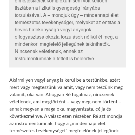
elme/test/lélek komplexum sem volt kellően
tisztában a fizikális gyengeség irányába
torzulásával. A – mondjuk úgy – mindennapi élet
természetes tevékenységei, melyeket az entitás a
heves hatékonyságú vegyi anyagok
elfogyasztása okozta torzulások nélkül él meg, a
mindenkori megfelelő jellegűnek tekinthetők.
Nincsenek véletlenek, ennek az
instrumentumnak a tetteit is beleértve.
Akármilyen vegyi anyag is kerül be a testünkbe, azért
mert vagy megteszünk valamit, vagy nem teszünk meg
valamit, oka van. Ahogyan Ré fogalmaz, nincsenek
véletlenek, ami megtörtént – vagy meg-nem történt –
annak megvan a maga oka, magyarázata, célja és
következménye. A válasz ezen részében Ré azt mondja
az instrumentumnak, hogy a „mindennapi élet
természetes tevékenységei” megfelelőnek jellegűnek