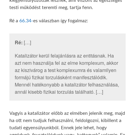
kiegyensúlyozottak lesznek, ami viszont az egészséges
testi működést teremti meg, tartja fenn.
Ré a
66.34-
es válaszban így fogalmaz:
Ré:
[…]
Katalizátor kerül felajánlásra az entitásnak. Ha
azt nem használja fel az elme komplexum, akkor
az kiszivárog a test komplexumra és valamilyen
formájú fizikai torzulásként manifesztálódik.
Mennél hatékonyabb a katalizátor felhasználása,
annál kisebb fizikai torzulás található. […]
Vagyis a katalizátor előbb az elmében jelenik meg, majd
ha ott nem tudjuk felhasználni, feldolgozni, kibillent a
tudati egyensúlyunkból. Ennek jele lehet, hogy