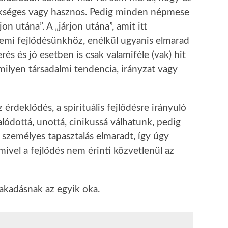
ükséges vagy hasznos. Pedig minden népmese
jon utána”. A „járjon utána”, amit itt
lemi fejlődésünkhöz, enélkül ugyanis elmarad
rés és jó esetben is csak valamiféle (vak) hit
amilyen társadalmi tendencia, irányzat vagy
érdeklődés, a spirituális fejlődésre irányuló
lódottá, unottá, cinikussá válhatunk, pedig
 személyes tapasztalás elmaradt, így úgy
mivel a fejlődés nem érinti közvetlenül az
kadásnak az egyik oka.