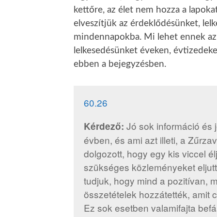
kettőre, az élet nem hozza a lapokat
elveszítjük az érdeklődésünket, lel
mindennapokba. Mi lehet ennek az
lelkesedésünket éveken, évtizedeken
ebben a bejegyzésben.
60.26
Jó sok információ és 
Kérdező:
évben, és ami azt illeti, a Zűrz
dolgozott, hogy egy kis viccel élj
szükséges közleményeket eljutt
tudjuk, hogy mind a pozitívan, 
összetételek hozzátették, amit
Ez sok esetben valamifajta befá