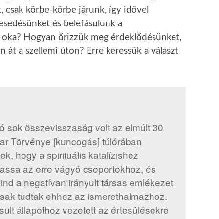
, csak körbe-körbe járunk, így idővel
kesedésünket és belefásulunk a
 oka? Hogyan őrizzük meg érdeklődésünket,
 át a szellemi úton? Erre keressük a választ
jó sok összevisszaság volt az elmúlt 30
avar Törvénye [kuncogás] túlórában
ek, hogy a spirituális katalízishez
assa az erre vágyó csoportokhoz, és
mind a negatívan irányult társas emlékezet
 csak tudtak ehhez az ismerethalmazhoz.
sult állapothoz vezetett az értesülésekre