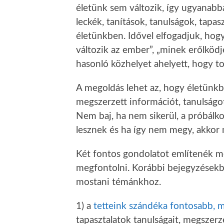
életünk sem változik, így ugyanabb
leckék, tanítások, tanulságok, tapas
életünkben. Idővel elfogadjuk, hogy
változik az ember”, „minek erőlköd
hasonló közhelyet ahelyett, hogy 
A megoldás lehet az, hogy életünkbe
megszerzett információt, tanulság
Nem baj, ha nem sikerül, a próbálko
lesznek és ha így nem megy, akkor
Két fontos gondolatot említenék m
megfontolni. Korábbi bejegyzésekben
mostani témánkhoz.
1) a
tetteink szándéka fontosabb, 
tapasztalatok tanulságait, megszerze