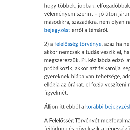
hogy többek, jobbak, elfogadóbbak,
véleményem szerint – jó úton járunk
másodikra, századikra, nem olyan n
bejegyzést
erről a témáról.
2) a
felelősség törvénye
, azaz ha n
akkor nemcsak a tudás veszik el, h
megszerezzük. Pl. kézilabda edző lá
próbálkozik, akkor azt felkarolja, s
gyereknek hiába van tehetsége, ado
ellógja az órákat, el fogja veszíten
figyelmét.
Álljon itt ebből a
korábbi bejegyzés
A Felelősség Törvényét megfogalm
fejlődünk és növekszik a képesség