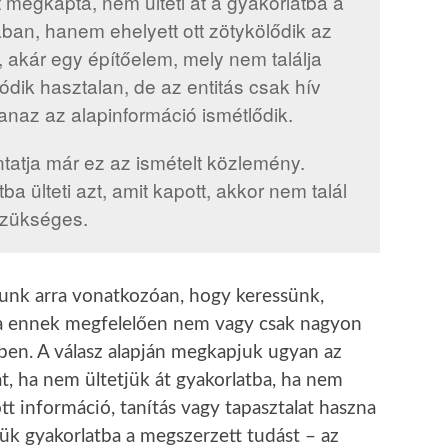
t megkapta, nem ülteti át a gyakorlatba a
ban, hanem ehelyett ott zötykölődik az
akár egy építőelem, mely nem találja
ódik hasztalan, de az entitás csak hív
az az alapinformáció ismétlődik.
ntatja már ez az ismételt közlemény.
ba ülteti azt, amit kapott, akkor nem talál
szükséges.
unk arra vonatkozóan, hogy keressünk,
ása ennek megfelelően nem vagy csak nagyon
ben. A válasz alapján megkapjuk ugyan az
t, ha nem ültetjük át gyakorlatba, ha nem
tt információ, tanítás vagy tapasztalat haszna
jük gyakorlatba a megszerzett tudást – az