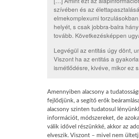
[…] Amint ezt az alapinformáció
szívében és az élettapasztalásá
elmekomplexumi torzulásokban, 
helyét, s csak jobbra-balra hány
tovább. Következésképpen ugyan
Legvégül az entitás úgy dönt, u
Viszont ha az entitás a gyakorlat
ismétlődésre, kivéve, mikor ez 
Amennyiben alacsony a tudatosság
fejlődjünk, a segítő erők beáraml
alacsony szinten tudatosul lényünk
információt, módszereket, de azoka
válik idővel részünkké, akkor az ado
elveszik. Viszont – mivel nem ültet