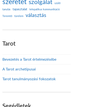
szeretet
szolgálat
szülő
tapasztalat
tanulás
telepatikus kommunikáció
választás
Teremtő
türelem
Tarot
Bevezetés a Tarot értelmezésébe
A Tarot archetípusai
Tarot tanulmányozási fokozatok
Segédletek