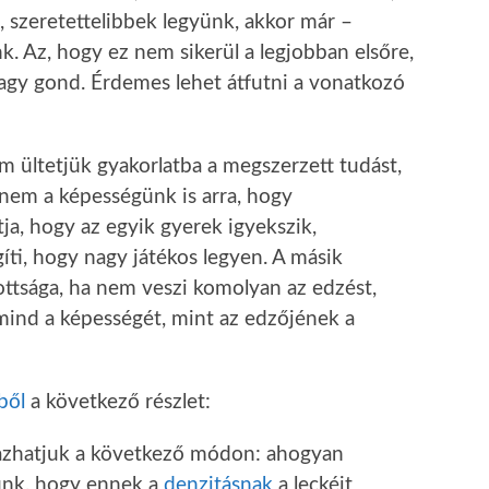
 szeretettelibbek legyünk, akkor már –
. Az, hogy ez nem sikerül a legjobban elsőre,
agy gond. Érdemes lehet átfutni a vonatkozó
em ültetjük gyakorlatba a megszerzett tudást,
anem a képességünk is arra, hogy
tja, hogy az egyik gyerek igyekszik,
egíti, hogy nagy játékos legyen. A másik
ttsága, ha nem veszi komolyan az edzést,
i mind a képességét, mint az edzőjének a
ből
a következő részlet:
azhatjuk a következő módon: ahogyan
ünk, hogy ennek a
denzitásnak
a leckéit