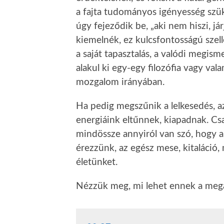
a fajta tudományos igényesség sz
úgy fejeződik be, „aki nem hiszi, jár
kiemelnék, ez kulcsfontosságú szel
a saját tapasztalás, a valódi megisme
alakul ki egy-egy filozófia vagy val
mozgalom irányában.
Ha pedig megszűnik a lelkesedés, az 
energiáink eltűnnek, kiapadnak. Csa
mindössze annyiról van szó, hogy a
érezzünk, az egész mese, kitaláció, 
életünket.
Nézzük meg, mi lehet ennek a mega