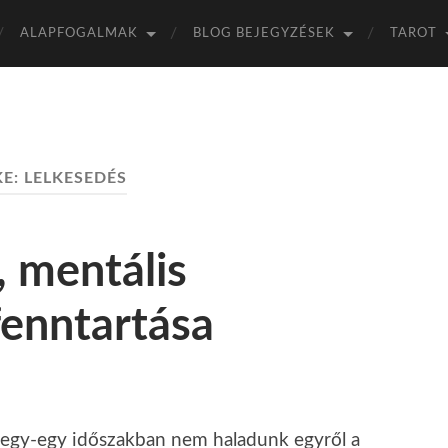
ALAPFOGALMAK
BLOG BEJEGYZÉSEK
TAROT
KE:
LELKESEDÉS
 mentális
fenntartása
 egy-egy időszakban nem haladunk egyről a