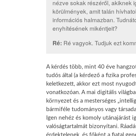
nézve sokak részéről, akiknek 
körülmények, amit talán hívhato
információs halmazban. Tudnát
enyhítésének mikéntjeit?
Ré vagyok. Tudjuk ezt komm
Ré:
A kérdés több, mint 40 éve hangzot
tudós által (a kérdező a fizika prof
keletkezett, akkor ezt most nyugo
vonatkozóan. A mai digitális világba
környezet és a mesterséges „intell
bármiféle tudományos vagy társadal
Igen nehéz és komoly utánajárást i
valóságtartalmát bizonyítani. Ráadá
érdektelenek, és főként a fiatal ge