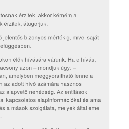
osnak érzitek, akkor kérném a
 érzitek, átugorjuk.
 jelentős bizonyos mértékig, mivel saját
szefüggésben.
okon élők hívására várunk. Ha e hívás,
lacsony azon – mondjuk úgy: –
an, amelyben meggyorsítható lenne a
pán az adott hívó számára hasznos
z az alapvető nehézség. Az entitások
al kapcsolatos alapinformációkat és ama
és a mások szolgálata, melyek által eme
.