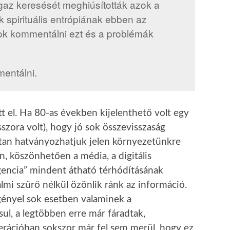
igaz keresését meghiúsították azok a
k spirituális entrópiának ebben az
ok kommentálni ezt és a problémák
entálni.
t el. Ha 80-as években kijelenthető volt egy
esszora volt), hogy jó sok összevisszaság
dtan hatványozhatjuk jelen környezetünkre
n, köszönhetően a média, a digitális
igencia” mindent átható térhódításának
mi szűrő nélkül özönlik ránk az információ.
gényel sok esetben valaminek a
sul, a legtöbben erre már fáradtak,
nerációban sokszor már fel sem merül, hogy ez