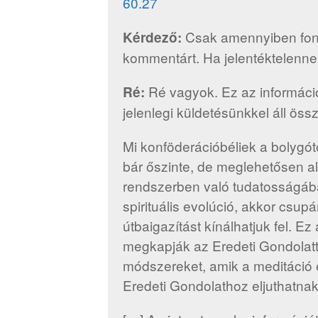
60.27
Csak amennyiben font
Kérdező:
kommentárt. Ha jelentéktelennek
Ré vagyok. Ez az információ
Ré:
jelenlegi küldetésünkkel áll ös
Mi konföderációbéliek a bolygót
bár őszinte, de meglehetősen a
rendszerben való tudatosságáb
spirituális evolúció, akkor csu
útbaigazítást kínálhatjuk fel. E
megkapják az Eredeti Gondolatt
módszereket, amik a meditáció 
Eredeti Gondolathoz eljuthatnak