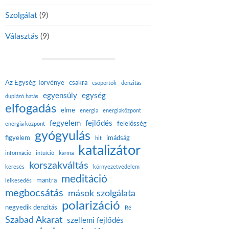
Szolgálat
(9)
Választás
(9)
Az Egység Törvénye
csakra
csoportok
denzitás
egyensúly
egység
duplázó hatás
elfogadás
elme
energia
energiaközpont
fegyelem
fejlődés
felelősség
energia központ
gyógyulás
figyelem
imádság
hit
katalizátor
információ
intuíció
karma
korszakváltás
keresés
környezetvédelem
meditáció
mantra
lelkesedés
megbocsátás
mások szolgálata
polarizáció
negyedik denzitás
Ré
Szabad Akarat
szellemi fejlődés