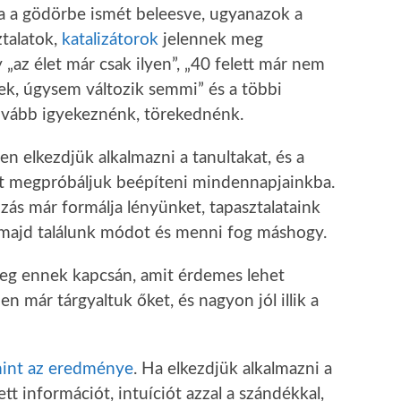
a a gödörbe ismét beleesve, ugyanazok a
ztalatok,
katalizátorok
jelennek meg
 „az élet már csak ilyen”, „40 felett már nem
jek, úgysem változik semmi” és a többi
tovább igyekeznénk, törekednénk.
n elkezdjük alkalmazni a tanultakat, és a
ot megpróbáljuk beépíteni mindennapjainkba.
zás már formálja lényünket, tapasztalataink
 majd találunk módot és menni fog máshogy.
eg ennek kapcsán, amit érdemes lehet
 már tárgyaltuk őket, és nagyon jól illik a
mint az eredménye
. Ha elkezdjük alkalmazni a
tt információt, intuíciót azzal a szándékkal,