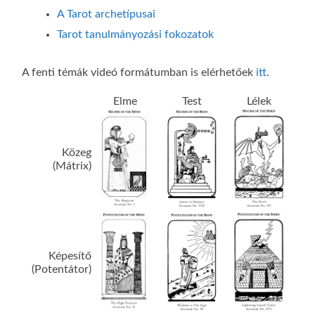
A Tarot archetípusai
Tarot tanulmányozási fokozatok
A fenti témák videó formátumban is elérhetőek
itt
.
Elme
Test
Lélek
Közeg
(Mátrix)
Képesítő
(Potentátor)