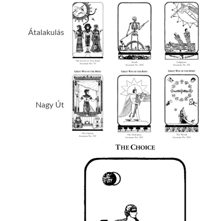
Átalakulás
Nagy Út