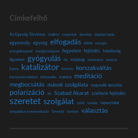
Címkefelhő
Az Egység Törvénye
csakra
csoportok
denzitás
duplázó hatás
elfogadás
egyensúly
egység
elme
energia
fegyelem
fejlődés
felelősség
energiaközpont
energia központ
gyógyulás
figyelem
imádság
hit
információ
intuíció
katalizátor
korszakváltás
karma
keresés
meditáció
mantra
környezetvédelem
lelkesedés
megbocsátás
mások szolgálata
negyedik denzitás
polarizáció
Szabad Akarat
szellemi fejlődés
Ré
szeretet
szolgálat
tapasztalat
szülő
tanulás
választás
telepatikus kommunikáció
Teremtő
türelem