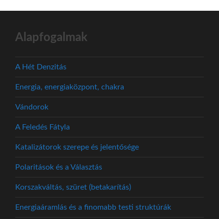
Alapfogalmak
A Hét Denzitás
Energia, energiaközpont, chakra
Vándorok
A Feledés Fátyla
Katalizátorok szerepe és jelentősége
Polaritások és a Választás
Korszakváltás, szüret (betakarítás)
Energiaáramlás és a finomabb testi struktúrák