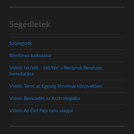
Segédletek
Szójegyzék
Bioritmus kalkulátor
Videó: tér/idő – idő/tér: a Reciprok Rendszer
bemutatása
Videó: Tarot az Egység Törvénye könyvekben
Videó: Bevezetés az Asztrológiába
Videó: Az Élet Fája tana alapjai