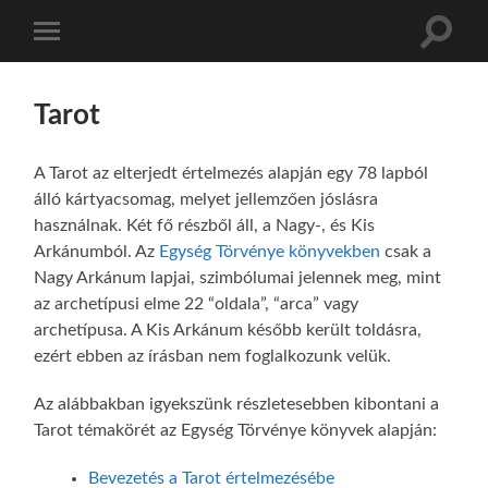
Toggle
Toggle
search
mobile
field
menu
Tarot
A Tarot az elterjedt értelmezés alapján egy 78 lapból
álló kártyacsomag, melyet jellemzően jóslásra
használnak. Két fő részből áll, a Nagy-, és Kis
Arkánumból. Az
Egység Törvénye könyvekben
csak a
Nagy Arkánum lapjai, szimbólumai jelennek meg, mint
az archetípusi elme 22 “oldala”, “arca” vagy
archetípusa. A Kis Arkánum később került toldásra,
ezért ebben az írásban nem foglalkozunk velük.
Az alábbakban igyekszünk részletesebben kibontani a
Tarot témakörét az Egység Törvénye könyvek alapján:
Bevezetés a Tarot értelmezésébe