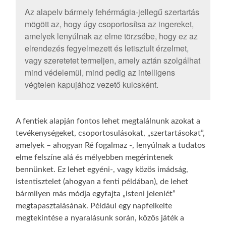
Az alapelv bármely fehérmágia-jellegű szertartás
mögött az, hogy úgy csoportosítsa az ingereket,
amelyek lenyúlnak az elme törzsébe, hogy ez az
elrendezés fegyelmezett és letisztult érzelmet,
vagy szeretetet termeljen, amely aztán szolgálhat
mind védelemül, mind pedig az intelligens
végtelen kapujához vezető kulcsként.
A fentiek alapján fontos lehet megtalálnunk azokat a
tevékenységeket, csoportosulásokat, „szertartásokat”,
amelyek – ahogyan Ré fogalmaz -, lenyúlnak a tudatos
elme felszíne alá és mélyebben megérintenek
bennünket. Ez lehet egyéni-, vagy közös imádság,
istentisztelet (ahogyan a fenti példában), de lehet
bármilyen más módja egyfajta „isteni jelenlét”
megtapasztalásának. Például egy napfelkelte
megtekintése a nyaralásunk során, közös játék a