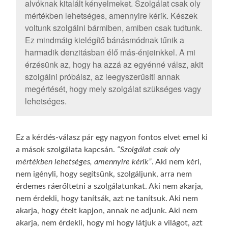
alvóknak kitalált kényelmeket. Szolgálat csak oly
mértékben lehetséges, amennyire kérik. Készek
voltunk szolgálni bármiben, amiben csak tudtunk.
Ez mindmáig kielégítő bánásmódnak tűnik a
harmadik denzitásban élő más-énjeinkkel. A mi
érzésünk az, hogy ha azzá az egyénné válsz, akit
szolgálni próbálsz, az leegyszerűsíti annak
megértését, hogy mely szolgálat szükséges vagy
lehetséges.
Ez a kérdés-válasz pár egy nagyon fontos elvet emel ki
a mások szolgálata kapcsán.
“Szolgálat csak oly
mértékben lehetséges, amennyire kérik”
. Aki nem kéri,
nem igényli, hogy segítsünk, szolgáljunk, arra nem
érdemes ráerőltetni a szolgálatunkat. Aki nem akarja,
nem érdekli, hogy tanítsák, azt ne tanítsuk. Aki nem
akarja, hogy ételt kapjon, annak ne adjunk. Aki nem
akarja, nem érdekli, hogy mi hogy látjuk a világot, azt