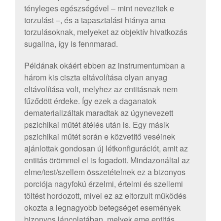
tényleges egészségével – mint nevezitek e
torzulást –, és a tapasztalási hiánya ama
torzulásoknak, melyeket az objektív hivatkozás
sugallna, így is fennmarad.
Példának okáért ebben az instrumentumban a
három kis ciszta eltávolítása olyan anyag
eltávolítása volt, melyhez az entitásnak nem
fűződött érdeke. Így ezek a daganatok
dematerializáltak maradtak az úgynevezett
pszichikai műtét átélés után is. Egy másik
pszichikai műtét során e közvetítő veséinek
ajánlottak gondosan új létkonfigurációt, amit az
entitás örömmel el is fogadott. Mindazonáltal az
elme/test/szellem összetételnek ez a bizonyos
porciója nagyfokú érzelmi, értelmi és szellemi
töltést hordozott, mivel ez az eltorzult működés
okozta a legnagyobb betegséget események
bizonyos láncolatában, melyek eme entitás