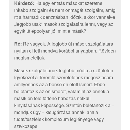
Kérdező:
Ha egy entitás másokat szeretne
inkább szolgálni és nem önmagát szolgálni, amíg
itt a harmadik denzitásban időzik, akkor vannak-e
„legjobb utak” mások szolgálatára lenni, vagy az
egyik út éppolyan jó, mint a másik?
Ré:
Ré vagyok. A legjobb út mások szolgálatára
nyíltan el lett mondva korábbi anyagban. Röviden
megismételjük.
Mások szolgálatának legjobb módja a szüntelen
igyekezet a Teremtő szeretetének megosztására,
amilyennek az a benső én előtt ismert. Ebbe
beletartozik az önismeret, valamint az énnek a
másik-én felé történő habozás nélküli
kinyitásának képessége. Szintén beletartozik a –
mondjuk úgy – kisugárzása annak, ami a
tudat/test/lélek komplexum leglényege vagy
szívközepe.