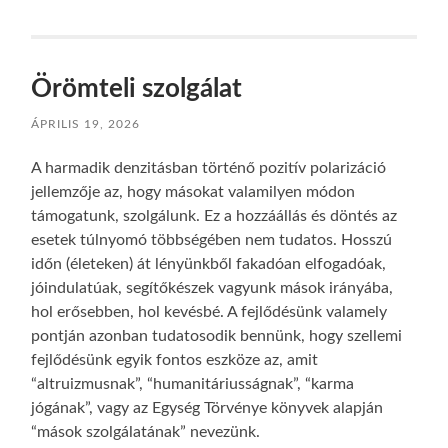
Örömteli szolgálat
ÁPRILIS 19, 2026
A harmadik denzitásban történő pozitív polarizáció
jellemzője az, hogy másokat valamilyen módon
támogatunk, szolgálunk. Ez a hozzáállás és döntés az
esetek túlnyomó többségében nem tudatos. Hosszú
időn (életeken) át lényünkből fakadóan elfogadóak,
jóindulatúak, segítőkészek vagyunk mások irányába,
hol erősebben, hol kevésbé. A fejlődésünk valamely
pontján azonban tudatosodik bennünk, hogy szellemi
fejlődésünk egyik fontos eszköze az, amit
“altruizmusnak”, “humanitáriusságnak”, “karma
jógának”, vagy az Egység Törvénye könyvek alapján
“mások szolgálatának” nevezünk.