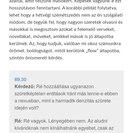
azáltal, amit teszünk másokért. Képesek vagyunk-e ezt
hosszútávon fenntartani. A korábbi példát folytatva,
lehet hogy a hétvégi szemétszedés nem az én szolgálati
módom, de tegyük fel, hogy nagyon szeretek olvasni és
másokkal is megosztom azokat a felemelő verseket,
novellákat, műveket, amikkel mások is jó állapotba
kerülnek. Az, hogy tudjuk, valóban mi okoz számunkra
örömet, boldogságot, mitől kerülünk „flow” állapotba,
szintén önismereti kérdés.
89.30
Kérdező:
Ré hozzáállása ugyanazon
szüretképtelen entitások iránt más lenne-e ebben
a nexusban, mint a harmadik denzitás szürete
idején volt?
Ré:
Ré vagyok. Lényegében nem. Az aludni
kívánóknak nem kínálhatnánk egyebet, csak az