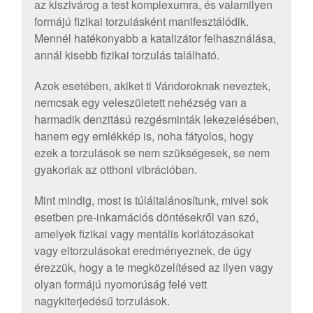
az kiszivárog a test komplexumra, és valamilyen
formájú fizikai torzulásként manifesztálódik.
Mennél hatékonyabb a katalizátor felhasználása,
annál kisebb fizikai torzulás található.
Azok esetében, akiket ti Vándoroknak neveztek,
nemcsak egy veleszületett nehézség van a
harmadik denzitású rezgésminták lekezelésében,
hanem egy emlékkép is, noha fátyolos, hogy
ezek a torzulások se nem szükségesek, se nem
gyakoriak az otthoni vibrációban.
Mint mindig, most is túláltalánosítunk, mivel sok
esetben pre-inkarnációs döntésekről van szó,
amelyek fizikai vagy mentális korlátozásokat
vagy eltorzulásokat eredményeznek, de úgy
érezzük, hogy a te megközelítésed az ilyen vagy
olyan formájú nyomorúság felé vett
nagykiterjedésű torzulások.