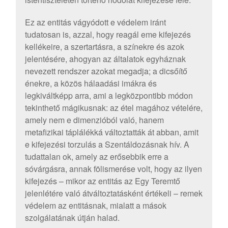
Ez az entitás vágyódott e védelem iránt
tudatosan is, azzal, hogy reagál eme kifejezés
kellékeire, a szertartásra, a színekre és azok
jelentésére, ahogyan az általatok egyháznak
nevezett rendszer azokat megadja; a dicsőítő
énekre, a közös hálaadási imákra és
legkiváltképp arra, ami a legközpontibb módon
tekinthető mágikusnak: az étel magához vételére,
amely nem e dimenzióból való, hanem
metafizikai táplálékká változtatták át abban, amit
e kifejezési torzulás a Szentáldozásnak hív. A
tudattalan ok, amely az erősebbik erre a
sóvárgásra, annak fölismerése volt, hogy az ilyen
kifejezés – mikor az entitás az Egy Teremtő
jelenlétére való átváltoztatásként értékeli – remek
védelem az entitásnak, mialatt a mások
szolgálatának útján halad.