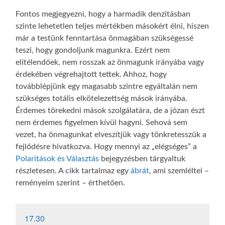
Fontos megjegyezni, hogy a harmadik denzitásban
szinte lehetetlen teljes mértékben másokért élni, hiszen
már a testünk fenntartása önmagában szükségessé
teszi, hogy gondoljunk magunkra. Ezért nem
elítélendőek, nem rosszak az önmagunk irányába vagy
érdekében végrehajtott tettek. Ahhoz, hogy
továbblépjünk egy magasabb szintre egyáltalán nem
szükséges totális elkötelezettség mások irányába.
Érdemes törekedni mások szolgálatára, de a józan észt
nem érdemes figyelmen kívül hagyni. Sehová sem
vezet, ha önmagunkat elveszítjük vagy tönkretesszük a
fejlődésre hivatkozva. Hogy mennyi az „elégséges” a
Polaritások és Választás
bejegyzésben tárgyaltuk
részletesen. A cikk tartalmaz egy
ábrát
, ami szemléltei –
reményeim szerint – érthetően.
17.30