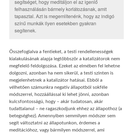
segítséget, hogy meditáljon el az igenlő
felhasználásán bármely korlátozásnak, amit
tapasztal. Azt is megemlítenénk, hogy az indigó
színű munkák ilyen esetekben gyakran
segítenek.
Összefoglalva a fentieket, a testi rendellenességek
kialakulásának alapja legtöbbször a katalizátorok nem
megfelelő feldolgozása. Ezeket az elmében fel lehetne
dolgozni, azonban ha nem sikerül, a testi szinten is
megjelenhetnek a katalizátor hatásai. Ebből a
vélhetően számunkra negatív állapotból sokféle
módszerrel, hozzáállással ki lehet jönni, azonban
kulcsfontosságú, hogy – akár tudatosan, akár
tudattalanul – ne ragaszkodjunk ehhez az állapothoz (a
betegséghez). Amennyiben semmilyen módszer sem
segít változtatni az állapotunkon, érdemes a
meditációhoz, vagy bármilyen módszerrel, ami