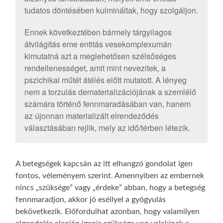
tudatos döntésében kulmináltak, hogy szolgáljon.
Ennek következtében bármely tárgyilagos
átvilágítás eme entitás vesekomplexumán
kimutatná azt a meglehetősen szélsőséges
rendellenességet, amit mint nevezitek, a
pszichikai műtét átélés előtt mutatott. A lényeg
nem a torzulás dematerializációjának a szemlélő
számára történő fennmaradásában van, hanem
az újonnan materializált elrendeződés
választásában rejlik, mely az idő/térben létezik.
A betegségek kapcsán az itt elhangzó gondolat igen
fontos, véleményem szerint. Amennyiben az embernek
nincs „szüksége” vagy „érdeke” abban, hogy a betegség
fennmaradjon, akkor jó eséllyel a gyógyulás
bekövetkezik. Előfordulhat azonban, hogy valamilyen