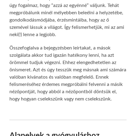
úgy fogalmaz, hogy “azzá az egyénné” váljunk. Tehát
megpróbálunk minél mélyebben beleélni a helyzetébe,
gondolkodásmódjába, érzésmintáiba, hogy az ő
szemével lássuk a világot. Így felismerhetjük, mi az ami
neki(!) lenne a legjobb.
Összefoglalva a bejegyzésben leírtakat, a mások
szolgálata akkor tud igazán hatékony lenni, ha azt
örömmel tudjuk végezni. Ehhez elengedhetetlen az
önismeret. Azt és úgy tesszük meg másnak ami számára
valóban kívánatos és valóban megfelelő. Ennek
felismeréséhez érdemes megpróbálni felvenni a másik
nézőpontját, hogy abból a nézőpontból döntsük el,
hogy hogyan cselekszünk vagy nem cselekszünk.
Alapelvek a gyógyuláshoz