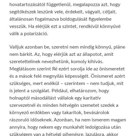
hovatartozásától függetlenül, megalapozza azt, hogy
segítőkészek leszünk vele, érdekeit, vágyait, céljait,
általánosan fogalmazva boldogulását figyelembe
vesszük. Ha elérjük ezt a szintet, rendkívül könnyűvé
válik a polarizáció.
Valljuk azonban be, szeretni nem mindig könnyű, pláne
nem bárkit. Az, hogy elérjük azt az állapotot, amit
szeretettelinek nevezhetünk, komoly kihívás.
Meglátásom szerint Ré ezért sorolja ide az önismeretet
és a mások felé megnyílás képességét. Önismeret azért
szükséges, mert enélkül – szerintem – nem tudjuk, mit
is jelent a szolgálat. Például, elhatározom, hogy
holnaptól másodállást vállalok egy karitatív
szervezetnél és minden hétvégén szemetet szedek a
környező erdőkben vagy takarítok, bevásárolok
rászoruló időseknek. Azonban, ha nem ismerem magam
annyira, hogy nekem egy munkahét ledolgozása után
szükségem van a hétvégi pihenésre, lazulásra, akkor