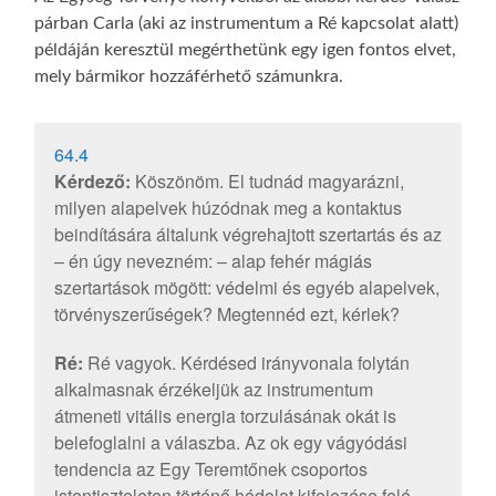
párban Carla (aki az instrumentum a Ré kapcsolat alatt)
példáján keresztül megérthetünk egy igen fontos elvet,
mely bármikor hozzáférhető számunkra.
64.4
Kérdező:
Köszönöm. El tudnád magyarázni,
milyen alapelvek húzódnak meg a kontaktus
beindítására általunk végrehajtott szertartás és az
– én úgy nevezném: – alap fehér mágiás
szertartások mögött: védelmi és egyéb alapelvek,
törvényszerűségek? Megtennéd ezt, kérlek?
Ré:
Ré vagyok. Kérdésed irányvonala folytán
alkalmasnak érzékeljük az instrumentum
átmeneti vitális energia torzulásának okát is
belefoglalni a válaszba. Az ok egy vágyódási
tendencia az Egy Teremtőnek csoportos
istentiszteleten történő hódolat kifejezése felé.