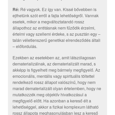
Ré:
Ré vagyok. Ez így van. Kissé bővebben is
ejthetünk szót erről a fajta lehetőségről. Vannak
esetek, mikor a megváltoztatandó rossz
állapothoz az entitásnak nem fűződik érzelmi,
értelmi vagy szellemi érdeke, s az pusztán egy –
talán véletlenszerű genetikai elrendeződés általi
– előfordulás.
Ezekben az esetekben az, amit látszólagosan
dematerializálnak, az dematerializált marad, s
akképp is figyelheti meg bármely megfigyelő. Az
emocionális, mentális vagy spirituális töltettel
rendelkező rossz állapot valószínű, hogy nem
marad dematerializált olyan értelemben, hogy ne
mutatkozzék meg objektív hivatkozásul a
megfigyelő előtt. Ha azonban a kereső élt a
lehetőséggel, akkor a fizikai komplexum látható
rossz állapota meghasonulásban lesz a kereső