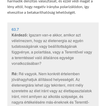
harmadik denzitás választását, és ezzel védi magát a
lény attól, hogy negatív irányba polarizálódon, így
elveszítse a betakaríthatóság lehetőségét.
63.7
Kérdező:
Igazam van-e akkor, amikor azt
vélelmezem, hogy az életenergia az egyén
tudatosságának vagy beállítottságának
függvénye, a polaritása, vagy a Teremtővel vagy
a teremtéssel való általános egysége
vonatkozásában?
Ré:
Ré vagyok. Nem konkrét értelemben
jóváhagyhatjuk állításod helyességét. Az
életenergiára lehet úgy tekinteni, mint mély
szeretetre az élet iránt vagy az élettapasztalatok
iránt, mint amilyen az alkotás szépsége, és
nagyra értékelésére más-éneknek és Teremtő-