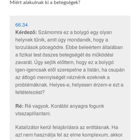
Miért alakulnak ki a betegségek?
66.34
Kérdező:
Számomra ez a bolygó egy olyan
helynek tűnik, amit úgy mondanék, hogy a
torzulások pöcegödre. Ebbe beleértem általában
a fizikai test összes betegségét és működési
zavarát. Úgy sejlik előttem, hogy ez a bolygó
igen-igencsak elől szerepelne a listán, ha csupán
az átfogó mennyiségét néznénk ezeknek a
problémáknak. Helyes-e, helyesen érzem-e ezt a
feltételezést?
Ré:
Ré vagyok. Korábbi anyagra fogunk
visszapillantani.
Katalizátor kerül felajánlásra az entitásnak. Ha
azt nem használja fel az elme komplexum, akkor