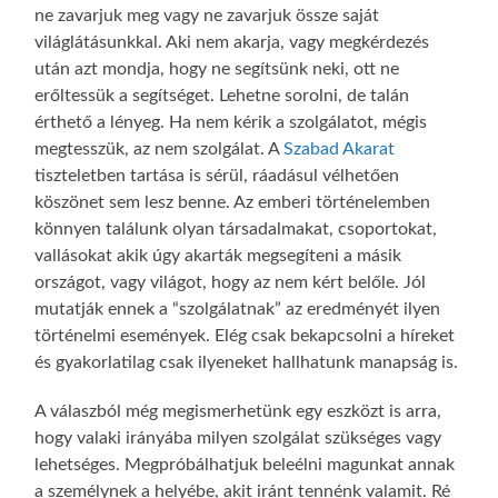
ne zavarjuk meg vagy ne zavarjuk össze saját
világlátásunkkal. Aki nem akarja, vagy megkérdezés
után azt mondja, hogy ne segítsünk neki, ott ne
erőltessük a segítséget. Lehetne sorolni, de talán
érthető a lényeg. Ha nem kérik a szolgálatot, mégis
megtesszük, az nem szolgálat. A
Szabad Akarat
tiszteletben tartása is sérül, ráadásul vélhetően
köszönet sem lesz benne. Az emberi történelemben
könnyen találunk olyan társadalmakat, csoportokat,
vallásokat akik úgy akarták megsegíteni a másik
országot, vagy világot, hogy az nem kért belőle. Jól
mutatják ennek a “szolgálatnak” az eredményét ilyen
történelmi események. Elég csak bekapcsolni a híreket
és gyakorlatilag csak ilyeneket hallhatunk manapság is.
A válaszból még megismerhetünk egy eszközt is arra,
hogy valaki irányába milyen szolgálat szükséges vagy
lehetséges. Megpróbálhatjuk beleélni magunkat annak
a személynek a helyébe, akit iránt tennénk valamit. Ré