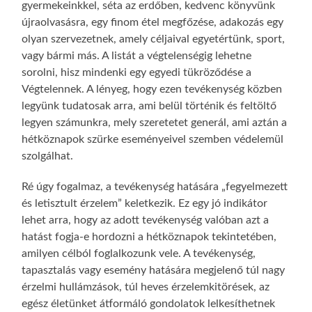
gyermekeinkkel, séta az erdőben, kedvenc könyvünk
újraolvasásra, egy finom étel megfőzése, adakozás egy
olyan szervezetnek, amely céljaival egyetértünk, sport,
vagy bármi más. A listát a végtelenségig lehetne
sorolni, hisz mindenki egy egyedi tükröződése a
Végtelennek. A lényeg, hogy ezen tevékenység közben
legyünk tudatosak arra, ami belül történik és feltöltő
legyen számunkra, mely szeretetet generál, ami aztán a
hétköznapok szürke eseményeivel szemben védelemül
szolgálhat.
Ré úgy fogalmaz, a tevékenység hatására „fegyelmezett
és letisztult érzelem” keletkezik. Ez egy jó indikátor
lehet arra, hogy az adott tevékenység valóban azt a
hatást fogja-e hordozni a hétköznapok tekintetében,
amilyen célból foglalkozunk vele. A tevékenység,
tapasztalás vagy esemény hatására megjelenő túl nagy
érzelmi hullámzások, túl heves érzelemkitörések, az
egész életünket átformáló gondolatok lelkesíthetnek