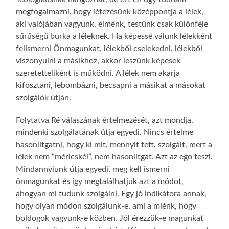
megfogalmazni, hogy létezésünk középpontja a lélek,
aki valójában vagyunk, elménk, testünk csak különféle
sűrűségű burka a léleknek. Ha képessé válunk lélekként
felismerni Önmagunkat, lélekből cselekedni, lélekből
viszonyulni a másikhoz, akkor leszünk képesek
szeretetteliként is működni. A lélek nem akarja
kifosztani, lebombázni, becsapni a másikat a másokat
szolgálók útján.
Folytatva Ré válaszának értelmezését, azt mondja,
mindenki szolgálatának útja egyedi. Nincs értelme
hasonlítgatni, hogy ki mit, mennyit tett, szolgált, mert a
lélek nem “méricskél”, nem hasonlítgat. Azt az ego teszi.
Mindannyiunk útja egyedi, meg kell ismerni
önmagunkat és így megtalálhatjuk azt a módot,
ahogyan mi tudunk szolgálni. Egy jó indikátora annak,
hogy olyan módon szolgálunk-e, ami a miénk, hogy
boldogok vagyunk-e közben. Jól érezzük-e magunkat