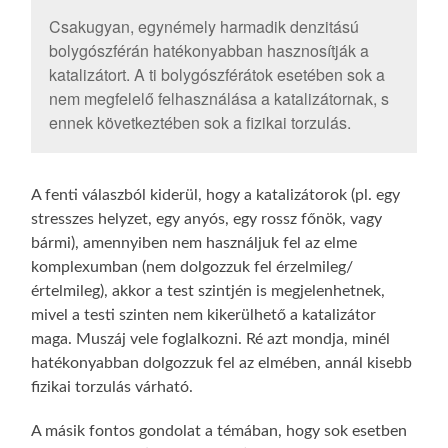
Csakugyan, egynémely harmadik denzitású
bolygószférán hatékonyabban hasznosítják a
katalizátort. A ti bolygószférátok esetében sok a
nem megfelelő felhasználása a katalizátornak, s
ennek következtében sok a fizikai torzulás.
A fenti válaszból kiderül, hogy a katalizátorok (pl. egy
stresszes helyzet, egy anyós, egy rossz főnök, vagy
bármi), amennyiben nem használjuk fel az elme
komplexumban (nem dolgozzuk fel érzelmileg/
értelmileg), akkor a test szintjén is megjelenhetnek,
mivel a testi szinten nem kikerülhető a katalizátor
maga. Muszáj vele foglalkozni. Ré azt mondja, minél
hatékonyabban dolgozzuk fel az elmében, annál kisebb
fizikai torzulás várható.
A másik fontos gondolat a témában, hogy sok esetben