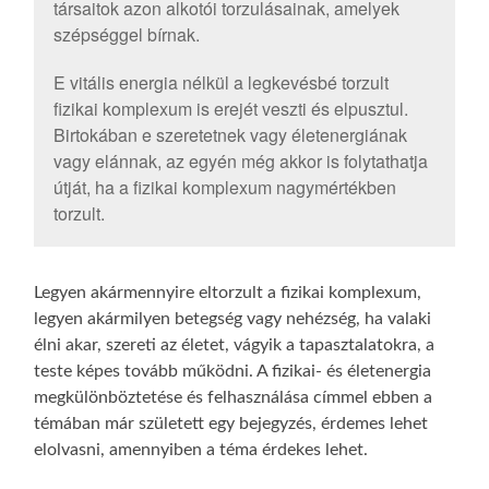
társaitok azon alkotói torzulásainak, amelyek
szépséggel bírnak.
E vitális energia nélkül a legkevésbé torzult
fizikai komplexum is erejét veszti és elpusztul.
Birtokában e szeretetnek vagy életenergiának
vagy elánnak, az egyén még akkor is folytathatja
útját, ha a fizikai komplexum nagymértékben
torzult.
Legyen akármennyire eltorzult a fizikai komplexum,
legyen akármilyen betegség vagy nehézség, ha valaki
élni akar, szereti az életet, vágyik a tapasztalatokra, a
teste képes tovább működni. A fizikai- és életenergia
megkülönböztetése és felhasználása címmel ebben a
témában már született egy bejegyzés, érdemes lehet
elolvasni, amennyiben a téma érdekes lehet.