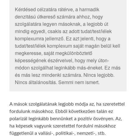
Kérdésed célzatára rátérve, a harmadik
denzitású útkereső számára ahhoz, hogy
szolgálatára legyen másoknak, a legjobb út
mindig egyedi, csakis az adott tudat/test/lélek
komplexumra jellemző. Ez azt jelenti, hogy a
tudat/test/lélek komplexum saját magán belül kell
megkeresse, saját megkülönböztető
képességének észérveivel, hogy mely úton-
módon szolgálhat leginkább más-éneket. Ez más
és más lesz mindenki számára. Nincs legjobb.
Nincs általánosítás. Semmi nem ismert.
A mások szolgálatának legjobb módja az, ha szeretettel
fordulunk másokhoz. Ebből következően talán ez
polarizál leginkább bennünket a pozitív ösvényen. Az,
ha képesek vagyunk szeretettel fordulni másokhoz
függetlenül a vallási-, politikai-, nemzeti-, stb.