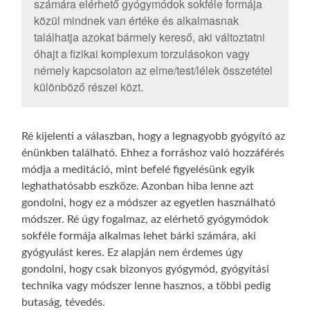
számára elérhető gyógymódok sokféle formája
közül mindnek van értéke és alkalmasnak
találhatja azokat bármely kereső, aki változtatni
óhajt a fizikai komplexum torzulásokon vagy
némely kapcsolaton az elme/test/lélek összetétel
különböző részei közt.
Ré kijelenti a válaszban, hogy a legnagyobb gyógyító az
énünkben található. Ehhez a forráshoz való hozzáférés
módja a meditáció, mint befelé figyelésünk egyik
leghathatósabb eszköze. Azonban hiba lenne azt
gondolni, hogy ez a módszer az egyetlen használható
módszer. Ré úgy fogalmaz, az elérhető gyógymódok
sokféle formája alkalmas lehet bárki számára, aki
gyógyulást keres. Ez alapján nem érdemes úgy
gondolni, hogy csak bizonyos gyógymód, gyógyítási
technika vagy módszer lenne hasznos, a többi pedig
butaság, tévedés.