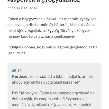
FEBRUÁR 11, 2026
Ebben a bejegyzésen a fizikai-, és mentális gyógyulás
alapelveit, a diszharmóniák hátterét, kialakulásának
mikéntjét vizsgáljuk, az Egység Törvénye könyvek
néhány kérdés-válasz párja segítségével.
Induljunk onnan, hogy van-e legjobb gyógymód és ha
igen, mi az.
66.12
Kérdező:
Elmondanád a többi módját is annak,
ahogy egy entitás gyógyulást kereshet?
Ré:
Ré vagyok. Talán a legnagyobb gyógyító az
énben rejlik, és csapra verhető folyamatos
meditációval, miként azt javasoltuk. A népetek