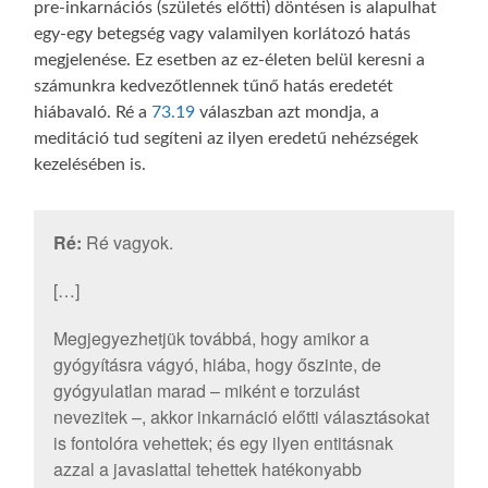
pre-inkarnációs (születés előtti) döntésen is alapulhat
egy-egy betegség vagy valamilyen korlátozó hatás
megjelenése. Ez esetben az ez-életen belül keresni a
számunkra kedvezőtlennek tűnő hatás eredetét
hiábavaló. Ré a
73.19
válaszban azt mondja, a
meditáció tud segíteni az ilyen eredetű nehézségek
kezelésében is.
Ré:
Ré vagyok.
[…]
Megjegyezhetjük továbbá, hogy amikor a
gyógyításra vágyó, hiába, hogy őszinte, de
gyógyulatlan marad – miként e torzulást
nevezitek –, akkor inkarnáció előtti választásokat
is fontolóra vehettek; és egy ilyen entitásnak
azzal a javaslattal tehettek hatékonyabb