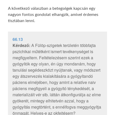
A következő válaszban a betegségek kapcsán egy
nagyon fontos gondolat elhangzik, amivel érdemes
tisztában lenni.
66.13
Kérdező:
A Fülöp-szigetek területén többfajta
pszichikai műtétként ismert tevékenységet is
megfigyeltem. Feltételezésem szerint ezek a
gyógyítók egy olyan, én úgy mondanám, hogy
tanulási segédeszközt nyújtanak, vagy módszert
egy átszervezés kialakítására a gyógyítandó
páciens elméjében, hogy amint a relatíve naiv
páciens megfigyeli a gyógyító ténykedését, a
materializált vér stb. láttán átkonfigurálja az elme
gyökerét, mintegy elhitetvén azzal, hogy a
gyógyítás megtörtént, s ennélfogva meggyógyítja
önmagát. Helyes-e az okfejtésem?