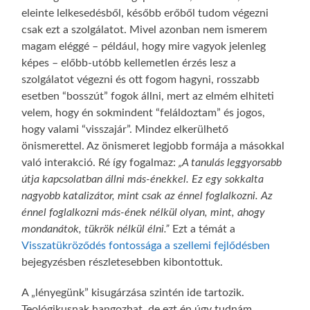
eleinte lelkesedésből, később erőből tudom végezni
csak ezt a szolgálatot. Mivel azonban nem ismerem
magam eléggé – például, hogy mire vagyok jelenleg
képes – előbb-utóbb kellemetlen érzés lesz a
szolgálatot végezni és ott fogom hagyni, rosszabb
esetben “bosszút” fogok állni, mert az elmém elhiteti
velem, hogy én sokmindent “feláldoztam” és jogos,
hogy valami “visszajár”. Mindez elkerülhető
önismerettel. Az önismeret legjobb formája a másokkal
való interakció. Ré így fogalmaz:
„A tanulás leggyorsabb
útja kapcsolatban állni más-énekkel. Ez egy sokkalta
nagyobb katalizátor, mint csak az énnel foglalkozni. Az
énnel foglalkozni más-ének nélkül olyan, mint, ahogy
mondanátok, tükrök nélkül élni.”
Ezt a témát a
Visszatükröződés fontossága a szellemi fejlődésben
bejegyzésben részletesebben kibontottuk.
A „lényegünk” kisugárzása szintén ide tartozik.
Teológikusnak hangozhat, de ezt én úgy tudnám