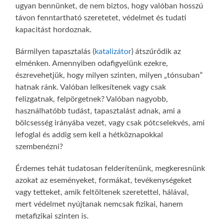
ugyan bennünket, de nem biztos, hogy valóban hosszú
távon fenntartható szeretetet, védelmet és tudati
kapacitást hordoznak.
Bármilyen tapasztalás (
katalizátor
) átszűrődik az
elménken. Amennyiben odafigyelünk ezekre,
észrevehetjük, hogy milyen szinten, milyen „tónsuban”
hatnak ránk. Valóban lelkesítenek vagy csak
felizgatnak, felpörgetnek? Valóban nagyobb,
használhatóbb tudást, tapasztalást adnak, ami a
bölcsesség irányába vezet, vagy csak pótcselekvés, ami
lefoglal és addig sem kell a hétköznapokkal
szembenézni?
Érdemes tehát tudatosan felderítenünk, megkeresnünk
azokat az eseményeket, formákat, tevékenységeket
vagy tetteket, amik feltöltenek szeretettel, hálával,
mert védelmet nyújtanak nemcsak fizikai, hanem
metafizikai szinten is.