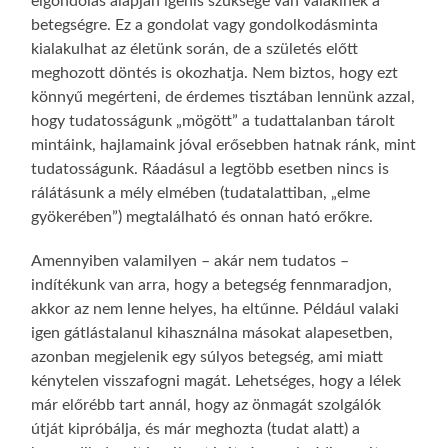
elgondolás alapján igenis szüksége van valakinek a
betegségre. Ez a gondolat vagy gondolkodásminta
kialakulhat az életünk során, de a születés előtt
meghozott döntés is okozhatja. Nem biztos, hogy ezt
könnyű megérteni, de érdemes tisztában lennünk azzal,
hogy tudatosságunk „mögött” a tudattalanban tárolt
mintáink, hajlamaink jóval erősebben hatnak ránk, mint
tudatosságunk. Ráadásul a legtöbb esetben nincs is
rálátásunk a mély elmében (tudatalattiban, „elme
gyökerében”) megtalálható és onnan ható erőkre.
Amennyiben valamilyen – akár nem tudatos –
indítékunk van arra, hogy a betegség fennmaradjon,
akkor az nem lenne helyes, ha eltűnne. Például valaki
igen gátlástalanul kihasználna másokat alapesetben,
azonban megjelenik egy súlyos betegség, ami miatt
kénytelen visszafogni magát. Lehetséges, hogy a lélek
már előrébb tart annál, hogy az önmagát szolgálók
útját kipróbálja, és már meghozta (tudat alatt) a