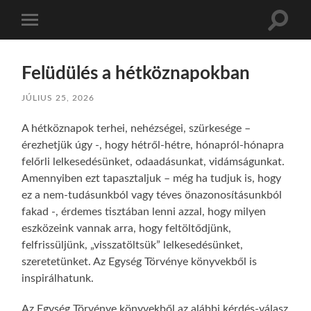
Toggle
Toggle
search
mobile
field
menu
Felüdülés a hétköznapokban
JÚLIUS 25, 2026
A hétköznapok terhei, nehézségei, szürkesége –
érezhetjük úgy -, hogy hétről-hétre, hónapról-hónapra
felőrli lelkesedésünket, odaadásunkat, vidámságunkat.
Amennyiben ezt tapasztaljuk – még ha tudjuk is, hogy
ez a nem-tudásunkból vagy téves önazonosításunkból
fakad -, érdemes tisztában lenni azzal, hogy milyen
eszközeink vannak arra, hogy feltöltődjünk,
felfrissüljünk, „visszatöltsük” lelkesedésünket,
szeretetünket. Az Egység Törvénye könyvekből is
inspirálhatunk.
Az Egység Törvénye könyvekből az alábbi kérdés-válasz