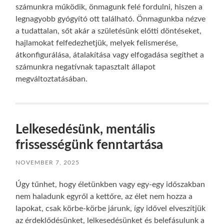
számunkra működik, önmagunk felé fordulni, hiszen a
legnagyobb gyógyító ott található. Önmagunkba nézve
a tudattalan, sőt akár a születésünk előtti döntéseket,
hajlamokat felfedezhetjük, melyek felismerése,
átkonfigurálása, átalakítása vagy elfogadása segíthet a
számunkra negatívnak tapasztalt állapot
megváltoztatásában.
Lelkesedésünk, mentális
frissességünk fenntartása
NOVEMBER 7, 2025
Úgy tűnhet, hogy életünkben vagy egy-egy időszakban
nem haladunk egyről a kettőre, az élet nem hozza a
lapokat, csak körbe-körbe járunk, így idővel elveszítjük
az érdeklődésünket, lelkesedésünket és belefásulunk a