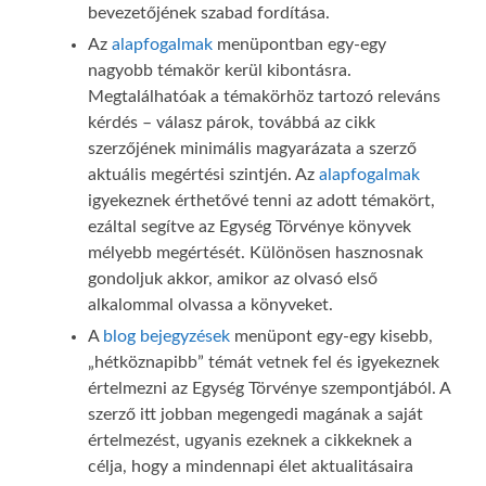
bevezetőjének szabad fordítása.
Az
alapfogalmak
menüpontban egy-egy
nagyobb témakör kerül kibontásra.
Megtalálhatóak a témakörhöz tartozó releváns
kérdés – válasz párok, továbbá az cikk
szerzőjének minimális magyarázata a szerző
aktuális megértési szintjén. Az
alapfogalmak
igyekeznek érthetővé tenni az adott témakört,
ezáltal segítve az Egység Törvénye könyvek
mélyebb megértését. Különösen hasznosnak
gondoljuk akkor, amikor az olvasó első
alkalommal olvassa a könyveket.
A
blog bejegyzések
menüpont egy-egy kisebb,
„hétköznapibb” témát vetnek fel és igyekeznek
értelmezni az Egység Törvénye szempontjából. A
szerző itt jobban megengedi magának a saját
értelmezést, ugyanis ezeknek a cikkeknek a
célja, hogy a mindennapi élet aktualitásaira