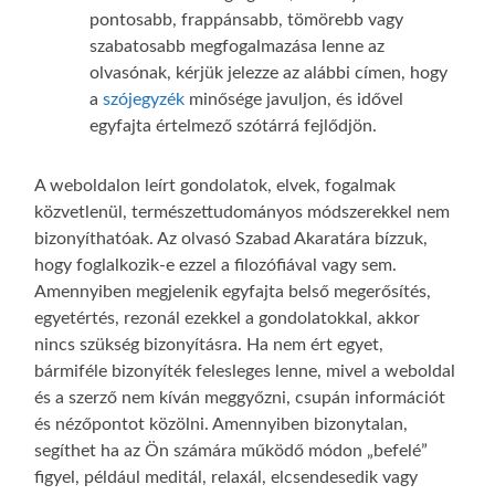
pontosabb, frappánsabb, tömörebb vagy
szabatosabb megfogalmazása lenne az
olvasónak, kérjük jelezze az alábbi címen, hogy
a
szójegyzék
minősége javuljon, és idővel
egyfajta értelmező szótárrá fejlődjön.
A weboldalon leírt gondolatok, elvek, fogalmak
közvetlenül, természettudományos módszerekkel nem
bizonyíthatóak. Az olvasó Szabad Akaratára bízzuk,
hogy foglalkozik-e ezzel a filozófiával vagy sem.
Amennyiben megjelenik egyfajta belső megerősítés,
egyetértés, rezonál ezekkel a gondolatokkal, akkor
nincs szükség bizonyításra. Ha nem ért egyet,
bármiféle bizonyíték felesleges lenne, mivel a weboldal
és a szerző nem kíván meggyőzni, csupán információt
és nézőpontot közölni. Amennyiben bizonytalan,
segíthet ha az Ön számára működő módon „befelé”
figyel, például meditál, relaxál, elcsendesedik vagy