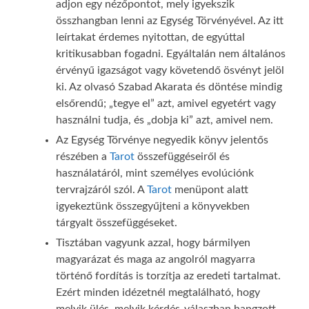
adjon egy nézőpontot, mely igyekszik
összhangban lenni az Egység Törvényével. Az itt
leírtakat érdemes nyitottan, de egyúttal
kritikusabban fogadni. Egyáltalán nem általános
érvényű igazságot vagy követendő ösvényt jelöl
ki. Az olvasó Szabad Akarata és döntése mindig
elsőrendű; „tegye el” azt, amivel egyetért vagy
használni tudja, és „dobja ki” azt, amivel nem.
Az Egység Törvénye negyedik könyv jelentős
részében a
Tarot
összefüggéseiről és
használatáról, mint személyes evolúciónk
tervrajzáról szól. A
Tarot
menüpont alatt
igyekeztünk összegyűjteni a könyvekben
tárgyalt összefüggéseket.
Tisztában vagyunk azzal, hogy bármilyen
magyarázat és maga az angolról magyarra
történő fordítás is torzítja az eredeti tartalmat.
Ezért minden idézetnél megtalálható, hogy
melyik ülés, melyik kérdés-válaszban hangzott