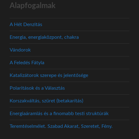
Alapfogalmak
A Hét Denzitás
Energia, energiaközpont, chakra
Vándorok
A Feledés Fátyla
Katalizátorok szerepe és jelentősége
Polaritások és a Választás
Korszakváltás, szüret (betakarítás)
Energiaáramlás és a finomabb testi struktúrák
Teremtéselmélet. Szabad Akarat, Szeretet, Fény.