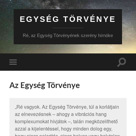
EGYSÉG TÖRVÉNYE
Ré, az Egység Törvényének szerény hírnöke
Toggle
Toggle
search
mobile
field
menu
Az Egység Törvénye
„Ré vagyok. Az Egység Törvénye, túl a korlátjain
az elnevezésnek – ahogy a vibrációs hang
komplexumokat hívjátok –, talán megközelíthető
azzal a kijelentéssel, hogy minden dolog egy,
hogy nincs polaritás, nincs helyes vagy helytelen,