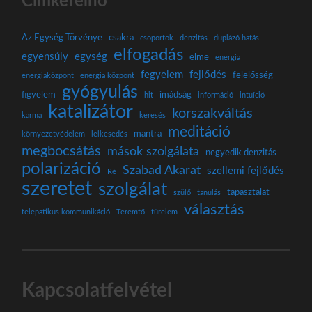
Címkefelhő
Az Egység Törvénye
csakra
csoportok
denzitás
duplázó hatás
elfogadás
egyensúly
egység
elme
energia
fegyelem
fejlődés
felelősség
energiaközpont
energia központ
gyógyulás
figyelem
imádság
hit
információ
intuíció
katalizátor
korszakváltás
karma
keresés
meditáció
mantra
környezetvédelem
lelkesedés
megbocsátás
mások szolgálata
negyedik denzitás
polarizáció
Szabad Akarat
szellemi fejlődés
Ré
szeretet
szolgálat
tapasztalat
szülő
tanulás
választás
telepatikus kommunikáció
Teremtő
türelem
Kapcsolatfelvétel