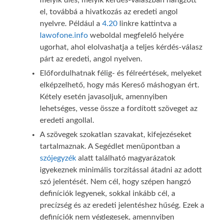
el, továbbá a hivatkozás az eredeti angol
nyelvre. Például a
4.20
linkre kattintva a
lawofone.info
weboldal megfelelő helyére
ugorhat, ahol elolvashatja a teljes kérdés-válasz
párt az eredeti, angol nyelven.
Előfordulhatnak félig- és félreértések, melyeket
elképzelhető, hogy más Kereső máshogyan ért.
Kétely esetén javasoljuk, amennyiben
lehetséges, vesse össze a fordított szöveget az
eredeti angollal.
A szövegek szokatlan szavakat, kifejezéseket
tartalmaznak. A Segédlet menüpontban a
szójegyzék
alatt található magyarázatok
igyekeznek minimális torzítással átadni az adott
szó jelentését. Nem cél, hogy szépen hangzó
definíciók legyenek, sokkal inkább cél, a
precízség és az eredeti jelentéshez hűség. Ezek a
definíciók nem véglegesek, amennyiben