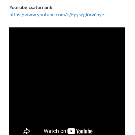
YouTube csatornánk:
https://www.youtube.com/c/EgységTörvénye