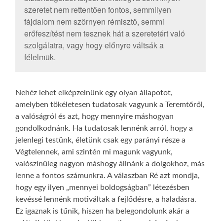
szeretet nem rettentően fontos, semmilyen
fájdalom nem szörnyen rémisztő, semmi
erőfeszítést nem tesznek hát a szeretetért való
szolgálatra, vagy hogy előnyre váltsák a
félelmük.
Nehéz lehet elképzelnünk egy olyan állapotot,
amelyben tökéletesen tudatosak vagyunk a Teremtőről,
a valóságról és azt, hogy mennyire máshogyan
gondolkodnánk. Ha tudatosak lennénk arról, hogy a
jelenlegi testünk, életünk csak egy parányi része a
Végtelennek, ami szintén mi magunk vagyunk,
valószínűleg nagyon máshogy állnánk a dolgokhoz, más
lenne a fontos számunkra. A válaszban Ré azt mondja,
hogy egy ilyen „mennyei boldogságban” létezésben
kevéssé lennénk motiváltak a fejlődésre, a haladásra.
Ez igaznak is tűnik, hiszen ha belegondolunk akár a