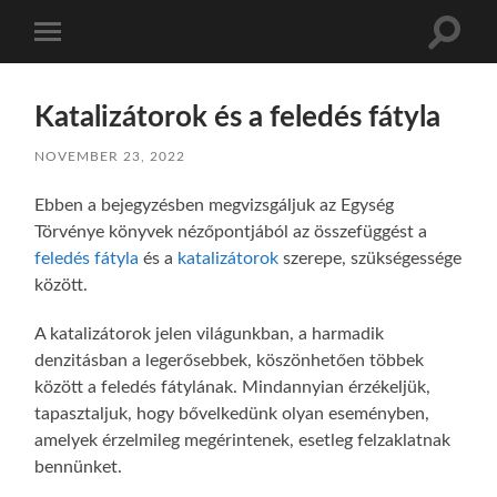
Toggle
Toggle
search
mobile
field
menu
Katalizátorok és a feledés fátyla
NOVEMBER 23, 2022
Ebben a bejegyzésben megvizsgáljuk az Egység
Törvénye könyvek nézőpontjából az összefüggést a
feledés fátyla
és a
katalizátorok
szerepe, szükségessége
között.
A katalizátorok jelen világunkban, a harmadik
denzitásban a legerősebbek, köszönhetően többek
között a feledés fátylának. Mindannyian érzékeljük,
tapasztaljuk, hogy bővelkedünk olyan eseményben,
amelyek érzelmileg megérintenek, esetleg felzaklatnak
bennünket.