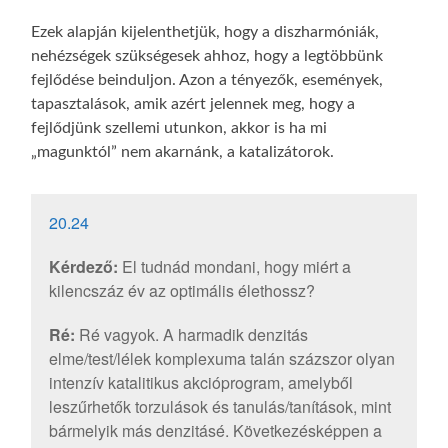
Ezek alapján kijelenthetjük, hogy a diszharmóniák,
nehézségek szükségesek ahhoz, hogy a legtöbbünk
fejlődése beinduljon. Azon a tényezők, események,
tapasztalások, amik azért jelennek meg, hogy a
fejlődjünk szellemi utunkon, akkor is ha mi
„magunktól” nem akarnánk, a katalizátorok.
20.24
Kérdező:
El tudnád mondani, hogy miért a
kilencszáz év az optimális élethossz?
Ré:
Ré vagyok. A harmadik denzitás
elme/test/lélek komplexuma talán százszor olyan
intenzív katalitikus akcióprogram, amelyből
leszűrhetők torzulások és tanulás/tanítások, mint
bármelyik más denzitásé. Következésképpen a