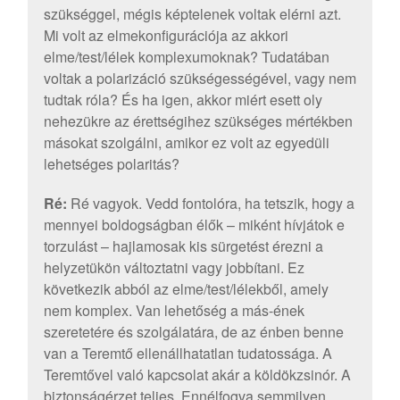
szükséggel, mégis képtelenek voltak elérni azt.
Mi volt az elmekonfigurációja az akkori
elme/test/lélek komplexumoknak? Tudatában
voltak a polarizáció szükségességével, vagy nem
tudtak róla? És ha igen, akkor miért esett oly
nehezükre az érettségihez szükséges mértékben
másokat szolgálni, amikor ez volt az egyedüli
lehetséges polaritás?
Ré:
Ré vagyok. Vedd fontolóra, ha tetszik, hogy a
mennyei boldogságban élők – miként hívjátok e
torzulást – hajlamosak kis sürgetést érezni a
helyzetükön változtatni vagy jobbítani. Ez
következik abból az elme/test/lélekből, amely
nem komplex. Van lehetőség a más-ének
szeretetére és szolgálatára, de az énben benne
van a Teremtő ellenállhatatlan tudatossága. A
Teremtővel való kapcsolat akár a köldökzsinór. A
biztonságérzet teljes. Ennélfogva semmilyen