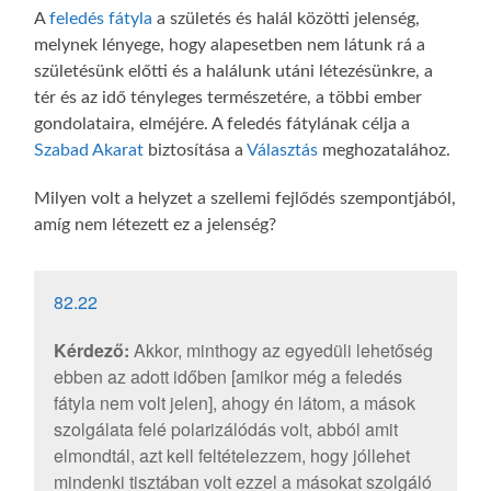
A
feledés fátyla
a születés és halál közötti jelenség,
melynek lényege, hogy alapesetben nem látunk rá a
születésünk előtti és a halálunk utáni létezésünkre, a
tér és az idő tényleges természetére, a többi ember
gondolataira, elméjére. A feledés fátylának célja a
Szabad Akarat
biztosítása a
Választás
meghozatalához.
Milyen volt a helyzet a szellemi fejlődés szempontjából,
amíg nem létezett ez a jelenség?
82.22
Kérdező:
Akkor, minthogy az egyedüli lehetőség
ebben az adott időben [amikor még a feledés
fátyla nem volt jelen], ahogy én látom, a mások
szolgálata felé polarizálódás volt, abból amit
elmondtál, azt kell feltételezzem, hogy jóllehet
mindenki tisztában volt ezzel a másokat szolgáló