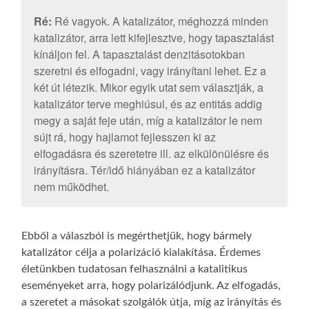
Ré:
Ré vagyok. A katalizátor, méghozzá minden
katalizátor, arra lett kifejlesztve, hogy tapasztalást
kínáljon fel. A tapasztalást denzitásotokban
szeretni és elfogadni, vagy irányítani lehet. Ez a
két út létezik. Mikor egyik utat sem választják, a
katalizátor terve meghiúsul, és az entitás addig
megy a saját feje után, míg a katalizátor le nem
sújt rá, hogy hajlamot fejlesszen ki az
elfogadásra és szeretetre ill. az elkülönülésre és
irányításra. Tér/idő hiányában ez a katalizátor
nem működhet.
Ebből a válaszból is megérthetjük, hogy bármely
katalizátor célja a polarizáció kialakítása. Érdemes
életünkben tudatosan felhasználni a katalitikus
eseményeket arra, hogy polarizálódjunk. Az elfogadás,
a szeretet a másokat szolgálók útja, míg az irányítás és