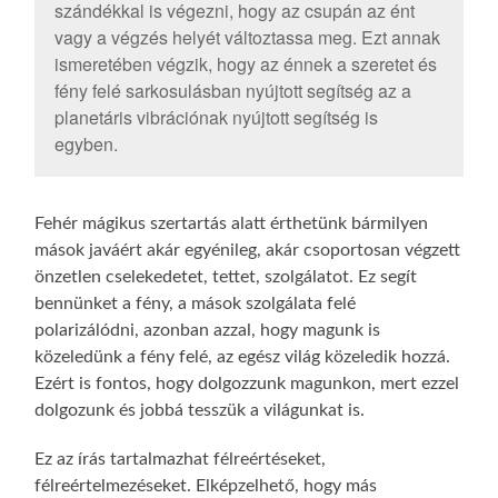
szándékkal is végezni, hogy az csupán az ént
vagy a végzés helyét változtassa meg. Ezt annak
ismeretében végzik, hogy az énnek a szeretet és
fény felé sarkosulásban nyújtott segítség az a
planetáris vibrációnak nyújtott segítség is
egyben.
Fehér mágikus szertartás alatt érthetünk bármilyen
mások javáért akár egyénileg, akár csoportosan végzett
önzetlen cselekedetet, tettet, szolgálatot. Ez segít
bennünket a fény, a mások szolgálata felé
polarizálódni, azonban azzal, hogy magunk is
közeledünk a fény felé, az egész világ közeledik hozzá.
Ezért is fontos, hogy dolgozzunk magunkon, mert ezzel
dolgozunk és jobbá tesszük a világunkat is.
Ez az írás tartalmazhat félreértéseket,
félreértelmezéseket. Elképzelhető, hogy más