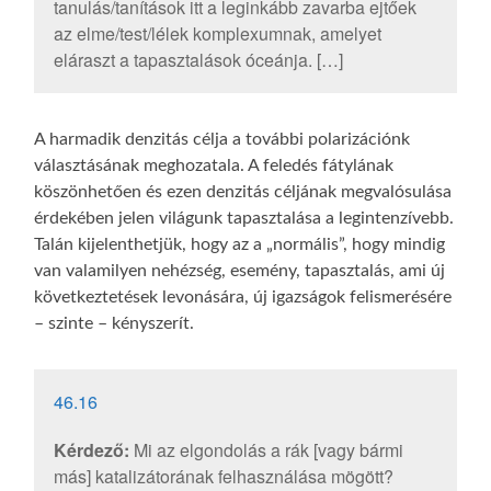
tanulás/tanítások itt a leginkább zavarba ejtőek
az elme/test/lélek komplexumnak, amelyet
eláraszt a tapasztalások óceánja. […]
A harmadik denzitás célja a további polarizációnk
választásának meghozatala. A feledés fátylának
köszönhetően és ezen denzitás céljának megvalósulása
érdekében jelen világunk tapasztalása a legintenzívebb.
Talán kijelenthetjük, hogy az a „normális”, hogy mindig
van valamilyen nehézség, esemény, tapasztalás, ami új
következtetések levonására, új igazságok felismerésére
– szinte – kényszerít.
46.16
Kérdező:
Mi az elgondolás a rák [vagy bármi
más] katalizátorának felhasználása mögött?