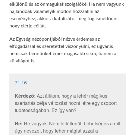
elkülönülés az önmagukat szolgálóké. Ha nem vagyunk
hajlandóak valamelyik módon hozzáállni az
eseményhez, akkor a katalizátor meg fog ismétlődni,
hogy elérje célját.
Az Egység nézőpontjából nézve érdemes az
elfogadással és szeretettel viszonyulni, ez ugyanis
nemcsak bennünket emel magasabb síkra, hanem a
külvilágot is.
71.16
Kérdező:
Azt állítom, hogy a fehér mágikus
szertartás célja változást hozni létre egy csoport
tudatosságában. Ez így van?
Ré:
Ré vagyok. Nem feltétlenül. Lehetséges a mit
úgy nevezel, hogy fehér mágiát azzal a