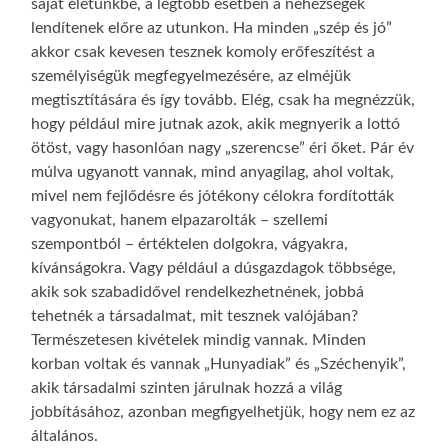
saját életünkbe, a legtöbb esetben a nehézségek
lendítenek előre az utunkon. Ha minden „szép és jó”
akkor csak kevesen tesznek komoly erőfeszítést a
személyiségük megfegyelmezésére, az elméjük
megtisztítására és így tovább. Elég, csak ha megnézzük,
hogy például mire jutnak azok, akik megnyerik a lottó
ötöst, vagy hasonlóan nagy „szerencse” éri őket. Pár év
múlva ugyanott vannak, mind anyagilag, ahol voltak,
mivel nem fejlődésre és jótékony célokra fordították
vagyonukat, hanem elpazarolták – szellemi
szempontból – értéktelen dolgokra, vágyakra,
kívánságokra. Vagy például a dúsgazdagok többsége,
akik sok szabadidővel rendelkezhetnének, jobbá
tehetnék a társadalmat, mit tesznek valójában?
Természetesen kivételek mindig vannak. Minden
korban voltak és vannak „Hunyadiak” és „Széchenyik”,
akik társadalmi szinten járulnak hozzá a világ
jobbításához, azonban megfigyelhetjük, hogy nem ez az
általános.