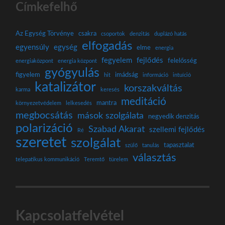
Címkefelhő
Az Egység Törvénye
csakra
csoportok
denzitás
duplázó hatás
elfogadás
egyensúly
egység
elme
energia
fegyelem
fejlődés
felelősség
energiaközpont
energia központ
gyógyulás
figyelem
imádság
hit
információ
intuíció
katalizátor
korszakváltás
karma
keresés
meditáció
mantra
környezetvédelem
lelkesedés
megbocsátás
mások szolgálata
negyedik denzitás
polarizáció
Szabad Akarat
szellemi fejlődés
Ré
szeretet
szolgálat
tapasztalat
szülő
tanulás
választás
telepatikus kommunikáció
Teremtő
türelem
Kapcsolatfelvétel