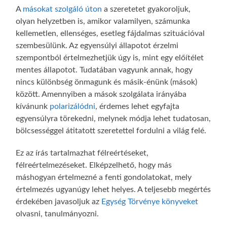
A
másokat szolgáló úton
a szeretetet gyakoroljuk,
olyan helyzetben is, amikor valamilyen, számunka
kellemetlen, ellenséges, esetleg fájdalmas szituációval
szembesülünk. Az egyensúlyi állapotot érzelmi
szempontból értelmezhetjük úgy is, mint egy előítélet
mentes állapotot. Tudatában vagyunk annak, hogy
nincs különbség önmagunk és másik-énünk (mások)
között. Amennyiben a mások szolgálata irányába
kívánunk
polarizálódni
, érdemes lehet egyfajta
egyensúlyra törekedni, melynek módja lehet tudatosan,
bölcsességgel átitatott szeretettel fordulni a világ felé.
Ez az írás tartalmazhat félreértéseket,
félreértelmezéseket. Elképzelhető, hogy más
máshogyan értelmezné a fenti gondolatokat, mely
értelmezés ugyanúgy lehet helyes. A teljesebb megértés
érdekében javasoljuk az
Egység Törvénye könyveket
olvasni, tanulmányozni.