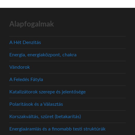
Alapfogalmak
A Hét Denzitás
Energia, energiaközpont, chakra
Vándorok
A Feledés Fátyla
Katalizátorok szerepe és jelentősége
Polaritások és a Választás
Korszakváltás, szüret (betakarítás)
Energiaáramlás és a finomabb testi struktúrák