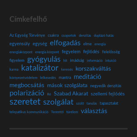
Címkefelhő
Az Egység Törvénye
csakra
csoportok
denzitás
duplázó hatás
elfogadás
egyensúly
egység
elme
energia
fegyelem
fejlődés
felelősség
energiaközpont
energia központ
gyógyulás
figyelem
imádság
hit
információ
intuíció
katalizátor
korszakváltás
karma
keresés
meditáció
mantra
környezetvédelem
lelkesedés
megbocsátás
mások szolgálata
negyedik denzitás
polarizáció
Szabad Akarat
szellemi fejlődés
Ré
szeretet
szolgálat
tapasztalat
szülő
tanulás
választás
telepatikus kommunikáció
Teremtő
türelem