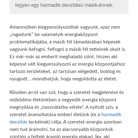
legyen egy harmadik denzitású másik-énnek.
Amennyiben kiegyensúlyozottak vagyunk, azaz nem
„ragadunk” be valamelyik energiaközpont
problematikájába, a másik fél támadásában képesek
vagyunk befogni, felfogni a másik fél tetteinek okait is.
Ez már-már az emberit meghaladó szint, hiszen aki
képessé vált kiegyensúlyozni az energia központjaihoz
tartozó területeket, az tartósan elégedett, boldog és
nyugodt… mondhatjuk, hogy megoldotta az életét.
Röviden arról van szó, hogy a szeretet megjelenése és
működése életünkben a negyedik energia központ
megnyílása és „használatba vétele”. A nyitott szív, a
szeretet áramoltatása emberi életünk (és a
harmadik
denzitás
leckéinek) célja. A szeretet-energia azonban
nem tud áramolni, ha az alacsonyabb központok
szintjén a felfelé áramló energia elakad. Így, aki