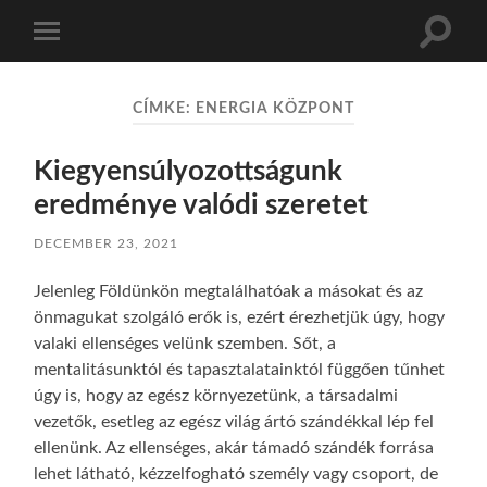
Toggle
Toggle
search
mobile
field
menu
CÍMKE:
ENERGIA KÖZPONT
Kiegyensúlyozottságunk
eredménye valódi szeretet
DECEMBER 23, 2021
Jelenleg Földünkön megtalálhatóak a másokat és az
önmagukat szolgáló erők is, ezért érezhetjük úgy, hogy
valaki ellenséges velünk szemben. Sőt, a
mentalitásunktól és tapasztalatainktól függően tűnhet
úgy is, hogy az egész környezetünk, a társadalmi
vezetők, esetleg az egész világ ártó szándékkal lép fel
ellenünk. Az ellenséges, akár támadó szándék forrása
lehet látható, kézzelfogható személy vagy csoport, de