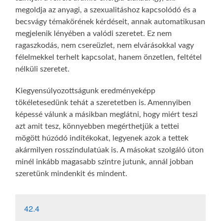
megoldja az anyagi, a szexualitáshoz kapcsolódó és a
becsvágy témakörének kérdéseit, annak automatikusan
megjelenik lényében a valódi szeretet. Ez nem
ragaszkodás, nem csereüzlet, nem elvárásokkal vagy
félelmekkel terhelt kapcsolat, hanem önzetlen, feltétel
nélküli szeretet.
Kiegyensúlyozottságunk eredményeképp
tökéletesedünk tehát a szeretetben is. Amennyiben
képessé válunk a másikban meglátni, hogy miért teszi
azt amit tesz, könnyebben megérthetjük a tettei
mögött húzódó indítékokat, legyenek azok a tettek
akármilyen rosszindulatúak is. A másokat szolgáló úton
minél inkább magasabb szintre jutunk, annál jobban
szeretünk mindenkit és mindent.
42.4