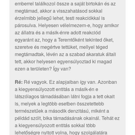
emberrel találkozol össze a saját birtokán és az
megtámad, akkor a visszahatásod sokkal
érzelmibb jellegű lehet, testi reakciókkal is
párosulva. Helyesen vélelmezem-e, hogy amikor
az állatra és a másik-énre adott reakciód
egyaránt az, hogy a Teremtőként tekinted őket,
szeretve és megértve tettüket, mellyel téged
megtámadtak, lévén az a szabad akaratuk általi
tett, akkor helyesen egyensúlyoztad ki magad
ezen a területen? Így van?
Ré:
Ré vagyok. Ez alapjaiban így van. Azonban
a kiegyensúlyozott entitás a másik-én e
látszólagos támadásában látni fogja a tett okait
is, melyek a legtöbb esetben összetettebb
természetűek a második denzitású, miként a
példád szólt, bika támadásának okainál. Tehát ez
a kiegyensúlyozott entitás sokkal több
lehetőségre nyitott volna, hogy szolgálatára