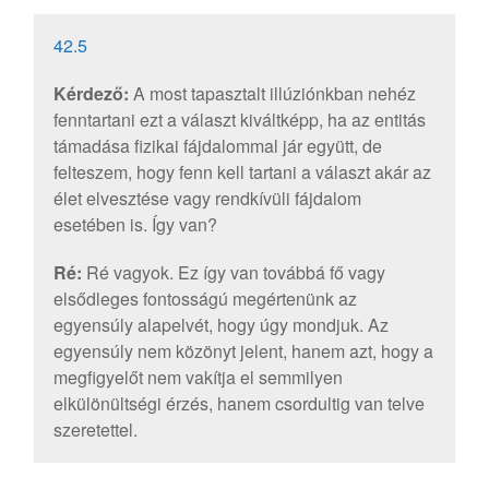
42.5
Kérdező:
A most tapasztalt illúziónkban nehéz
fenntartani ezt a választ kiváltképp, ha az entitás
támadása fizikai fájdalommal jár együtt, de
felteszem, hogy fenn kell tartani a választ akár az
élet elvesztése vagy rendkívüli fájdalom
esetében is. Így van?
Ré:
Ré vagyok. Ez így van továbbá fő vagy
elsődleges fontosságú megértenünk az
egyensúly alapelvét, hogy úgy mondjuk. Az
egyensúly nem közönyt jelent, hanem azt, hogy a
megfigyelőt nem vakítja el semmilyen
elkülönültségi érzés, hanem csordultig van telve
szeretettel.