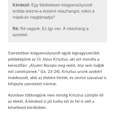
Kérdező:
Egy tökéletesen kiegyensúlyozott
entitás érezne-e érzelmi visszhangot, mikor a
másik-én megtámadja?
Ré:
Ré vagyok. Ez így van. A visszhang a
szeretet.
Szeretetben kiegyensúlyozott egyik legnagyszerűbb
példaképünk az Úr Jézus Krisztus, aki azt mondta a
keresztfán: „
Atyám! Bocsáss meg nekik, hisz nem tudják
mit cselekszenek.
” (Lk. 23-24). Krisztus urunk azokért
imádkozott, akik az életére törtek, és utolsó szavaival is
kifejezte szeretetét irántuk.
Azonban többségünk nem mindig Krisztus szintjén éli
az életét. A kérdező is jól tudta ezt és fel is veti a
következő kérdésben.