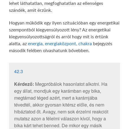
lehet láthatatlan, megfoghatatlan az ellenséges
szándék, amit érzünk.
Hogyan működik egy ilyen szituációban egy energetikai
szempontból kiegyensúlyozott lény? Az energetikai
kiegyensúlyozottságról és arról hogy mit is értünk
alatta, az
energia, energiaközpont, chakra
bejegyzés
második felében olvashatunk bővebben.
42.3
Kérdező:
Megpróbálok hasonlatot alkotni. Ha
egy állat, mondjuk egy karámban egy bika,
megtámad téged azért, mert a karámjába
tévedtél, akkor gyorsan kitérsz előle, és nem
hibáztatod őt. Avagy, nem sok érzelmi reakciót
mutatsz azon a félelmi válaszon kívül, hogy a
bika kárt tehet benned. De mikor egy másik