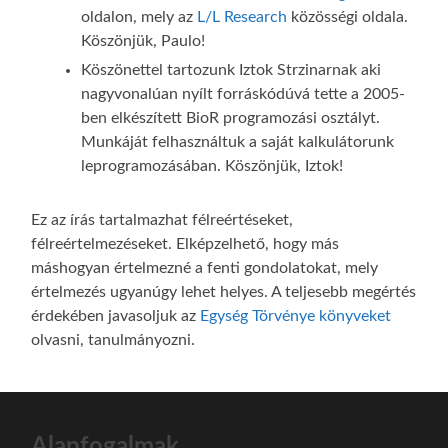
oldalon, mely az
L/L Research
közösségi oldala.
Köszönjük, Paulo!
Köszönettel tartozunk Iztok Strzinarnak aki
nagyvonalúan nyílt forráskódúvá tette a 2005-
ben elkészített BioR programozási osztályt.
Munkáját felhasználtuk a saját kalkulátorunk
leprogramozásában. Köszönjük, Iztok!
Ez az írás tartalmazhat félreértéseket,
félreértelmezéseket. Elképzelhető, hogy más
máshogyan értelmezné a fenti gondolatokat, mely
értelmezés ugyanúgy lehet helyes. A teljesebb megértés
érdekében javasoljuk az
Egység Törvénye könyveket
olvasni, tanulmányozni.
Alapfogalmak