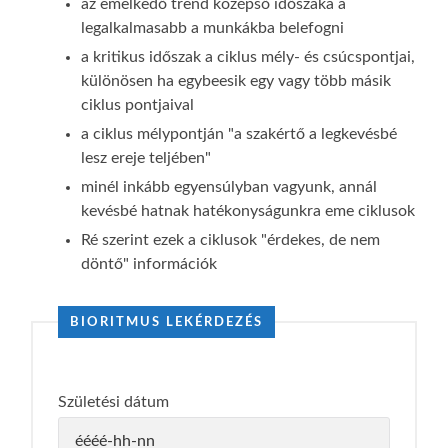
az emelkedő trend középső időszaka a
legalkalmasabb a munkákba belefogni
a kritikus időszak a ciklus mély- és csúcspontjai,
különösen ha egybeesik egy vagy több másik
ciklus pontjaival
a ciklus mélypontján "a szakértő a legkevésbé
lesz ereje teljében"
minél inkább egyensúlyban vagyunk, annál
kevésbé hatnak hatékonyságunkra eme ciklusok
Ré szerint ezek a ciklusok "érdekes, de nem
döntő" információk
BIORITMUS LEKÉRDEZÉS
Születési dátum