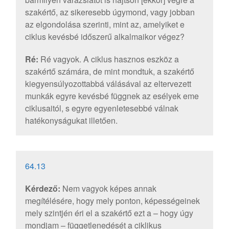
szakértő, az sikeresebb úgymond, vagy jobban
az elgondolása szerinti, mint az, amelyiket e
ciklus kevésbé időszerű alkalmaikor végez?
Ré:
Ré vagyok. A ciklus hasznos eszköz a
szakértő számára, de mint mondtuk, a szakértő
kiegyensúlyozottabbá válásával az eltervezett
munkák egyre kevésbé függnek az esélyek eme
ciklusaitól, s egyre egyenletesebbé válnak
hatékonyságukat illetően.
64.13
Kérdező:
Nem vagyok képes annak
megítélésére, hogy mely ponton, képességeinek
mely szintjén éri el a szakértő ezt a – hogy úgy
mondjam – függetlenedését a ciklikus