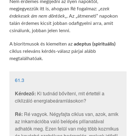
Nem érdemes megijedni az ilyen napoktól,
megjegyezzük itt is, ahogyan Ré fogalmaz: „
ezek
érdekesek ám nem döntőek
„. Az „átmeneti” napokon
talán érdemes kicsit jobban odafigyelni arra, amit
csinálunk, jobban jelen lenni.
A bioritmusok és kiemelten az
adeptus (spirituális)
ciklus releváns kérdés-válasz párjai alább
megtalálhatóak.
61.3
Kérdező:
Ki tudnád bővíteni, mit értettél a
ciklizáló energiabeáramlásokon?
Ré:
Ré vagyok. Négyfajta ciklus van, azok, amik
az inkarnációba való belépés pillanatával
adhatók meg. Ezen felül van még több kozmikus
és kevésbé szabályos beáramlás, melyek időről