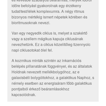
időre befolyást gyakorolnak egy érzékeny
tudat/test/lélek komplexumra. A négy ritmus
bizonyos mértékig ismert népetek körében és
bioritmusoknak nevezi.
Van egy negyedik ciklus is, melyet a szakértő
vagy a szellem mágikus kapuja ciklusának
nevezhetünk. Ez a ciklus közelítőleg tizennyolc
napi ciklusotokat ölel fel.
A kozmikus minták szintén az inkarnációs
belépés pillanatának függvényei, és az általatok
Holdnak nevezett mellékbolygóhoz, az e
galaxisbéli bolygóitokhoz, a galaktikus Naphoz, s
némely esetben az energiaáram főbb galaktikus
pontjaiból érkező beáramlásokhoz
kapcsolódnak.