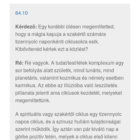
64.10
Kérdező:
Egy korábbi ülésen megemlítetted,
hogy a mágia kapuja a szakértő számára
tizennyolc naponkénti ciklusokra esik.
Kibővítenéd kérlek ezt a közlést?
Ré:
Ré vagyok. A tudat/test/lélek komplexum egy
sor befolyás alatt születik, mind lunáris, mind
planetáris, valamint kozmikus és némely esetben
karmikus. Az ebbe az illúzióba való leszületés
pillanata jelenti ama ciklusok kezdetét, melyeket
megemlítettünk.
A spirituális vagy szakértői ciklus egy tizennyolc
napos ciklus, és a szinusz hullám tulajdonságai
szerint működik. Így aztán van pár kiváló nap a
görbe pozitív felén, melyek a ciklus első kilenc