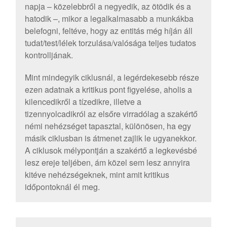
napja – közelebbről a negyedik, az ötödik és a
hatodik –, mikor a legalkalmasabb a munkákba
belefogni, feltéve, hogy az entitás még híján áll
tudat/test/lélek torzulása/valósága teljes tudatos
kontrolljának.
Mint mindegyik ciklusnál, a legérdekesebb része
ezen adatnak a kritikus pont figyelése, aholis a
kilencedikről a tízedikre, illetve a
tizennyolcadikról az elsőre virradólag a szakértő
némi nehézséget tapasztal, különösen, ha egy
másik ciklusban is átmenet zajlik le ugyanekkor.
A ciklusok mélypontján a szakértő a legkevésbé
lesz ereje teljében, ám közel sem lesz annyira
kitéve nehézségeknek, mint amit kritikus
időpontoknál él meg.