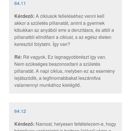
64.11
Kérdező:
A ciklusok felleléséhez venni kell
akkor a születés pillanatát, amint a gyermek
kibukkan az anyából erre a denzitásra, és attól a
pillanattól elindítani a ciklust, s az egész életen
keresztül folytatni. Így van?
Ré:
Ré vagyok. Ez legnagyobbrészt így van.
Nem szükséges beazonosítani a születés
pillanatát. A napi ciklus, melyben ez az esemény
lejátszódik, a legfinomabbakat leszámítva
valamennyi munkához kielégítő.
64.12
Kérdező:
Namost, helyesen feltételezem-e, hogy
bármilyen varázslatot is hajtson [ekkor] végre a