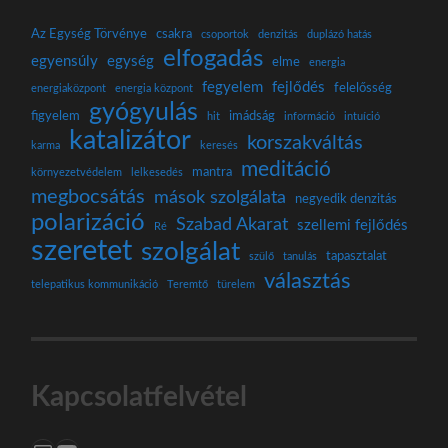
Az Egység Törvénye
csakra
csoportok
denzitás
duplázó hatás
elfogadás
egyensúly
egység
elme
energia
fegyelem
fejlődés
felelősség
energiaközpont
energia központ
gyógyulás
figyelem
imádság
hit
információ
intuíció
katalizátor
korszakváltás
karma
keresés
meditáció
mantra
környezetvédelem
lelkesedés
megbocsátás
mások szolgálata
negyedik denzitás
polarizáció
Szabad Akarat
szellemi fejlődés
Ré
szeretet
szolgálat
tapasztalat
szülő
tanulás
választás
telepatikus kommunikáció
Teremtő
türelem
Kapcsolatfelvétel