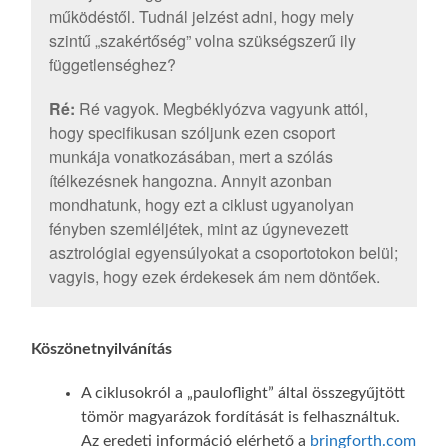
működéstől. Tudnál jelzést adni, hogy mely
szintű „szakértőség” volna szükségszerű ily
függetlenséghez?
Ré:
Ré vagyok. Megbéklyózva vagyunk attól,
hogy specifikusan szóljunk ezen csoport
munkája vonatkozásában, mert a szólás
ítélkezésnek hangozna. Annyit azonban
mondhatunk, hogy ezt a ciklust ugyanolyan
fényben szemléljétek, mint az úgynevezett
asztrológiai egyensúlyokat a csoportotokon belül;
vagyis, hogy ezek érdekesek ám nem döntőek.
Köszönetnyilvánítás
A ciklusokról a „pauloflight” által összegyűjtött
tömör magyarázok fordítását is felhasználtuk.
Az eredeti információ elérhető a
bringforth.com