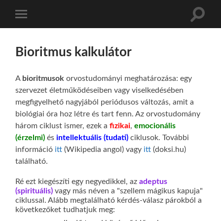
Toggle
Toggle
search
mobile
field
menu
Bioritmus kalkulátor
A
bioritmusok
orvostudományi meghatározása: egy
szervezet életműködéseiben vagy viselkedésében
megfigyelhető nagyjából periódusos változás, amit a
biológiai óra hoz létre és tart fenn. Az orvostudomány
három ciklust ismer, ezek a
fizikai
,
emocionális
(érzelmi)
és
intellektuális (tudati)
ciklusok. További
információ
itt
(Wikipedia angol) vagy
itt
(doksi.hu)
található.
Ré ezt kiegészíti egy negyedikkel, az
adeptus
(spirituális)
vagy más néven a "szellem mágikus kapuja"
ciklussal. Alább megtalálható kérdés-válasz párokból a
következőket tudhatjuk meg: