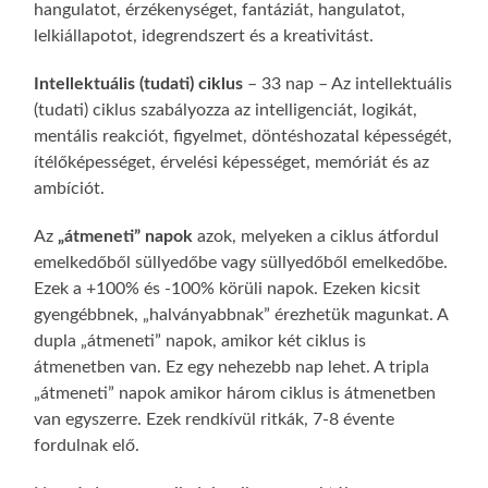
hangulatot, érzékenységet, fantáziát, hangulatot,
lelkiállapotot, idegrendszert és a kreativitást.
Intellektuális (tudati) ciklus
– 33 nap – Az intellektuális
(tudati) ciklus szabályozza az intelligenciát, logikát,
mentális reakciót, figyelmet, döntéshozatal képességét,
ítélőképességet, érvelési képességet, memóriát és az
ambíciót.
Az
„átmeneti” napok
azok, melyeken a ciklus átfordul
emelkedőből süllyedőbe vagy süllyedőből emelkedőbe.
Ezek a +100% és -100% körüli napok. Ezeken kicsit
gyengébbnek, „halványabbnak” érezhetük magunkat. A
dupla „átmeneti” napok, amikor két ciklus is
átmenetben van. Ez egy nehezebb nap lehet. A tripla
„átmeneti” napok amikor három ciklus is átmenetben
van egyszerre. Ezek rendkívül ritkák, 7-8 évente
fordulnak elő.