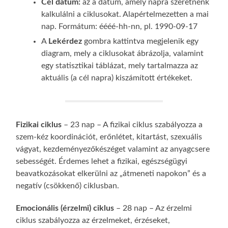
Cél dátum:
az a dátum, amely napra szeretnénk
kalkulálni a ciklusokat. Alapértelmezetten a mai
nap. Formátum: éééé-hh-nn, pl. 1990-09-17
A
Lekérdez
gombra kattintva megjelenik egy
diagram, mely a ciklusokat ábrázolja, valamint
egy statisztikai táblázat, mely tartalmazza az
aktuális (a cél napra) kiszámított értékeket.
Fizikai ciklus
– 23 nap – A fizikai ciklus szabályozza a
szem-kéz koordinációt, erőnlétet, kitartást, szexuális
vágyat, kezdeményezőkészéget valamint az anyagcsere
sebességét. Érdemes lehet a fizikai, egészségügyi
beavatkozásokat elkerülni az „átmeneti napokon” és a
negatív (csökkenő) ciklusban.
Emocionális (érzelmi) ciklus
– 28 nap – Az érzelmi
ciklus szabályozza az érzelmeket, érzéseket,