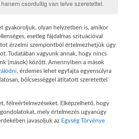
hanem csordultig van telve szeretettel.
t gyakoroljuk, olyan helyzetben is, amikor
llenséges, esetleg fájdalmas szituációval
otot érzelmi szempontból értelmezhetjük úgy
otot. Tudatában vagyunk annak, hogy nincs
nk (mások) között. Amennyiben a mások
zálódni
, érdemes lehet egyfajta egyensúlyra
tosan, bölcsességgel átitatott szeretettel
et, félreértelmezéseket. Elképzelhető, hogy
 gondolatokat, mely értelmezés ugyanúgy
 érdekében javasoljuk az
Egység Törvénye