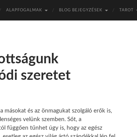
ALAPFOGALMAK
BLOG BEJEGYZÉSEK
TAROT
ottságunk
di szeretet
a másokat és az önmagukat szolgáló erők is,
llenséges velünk szemben. Sőt, a
tól függően tűnhet úgy is, hogy az egész
esetleg az egész világ ártó szándékkal lép fel