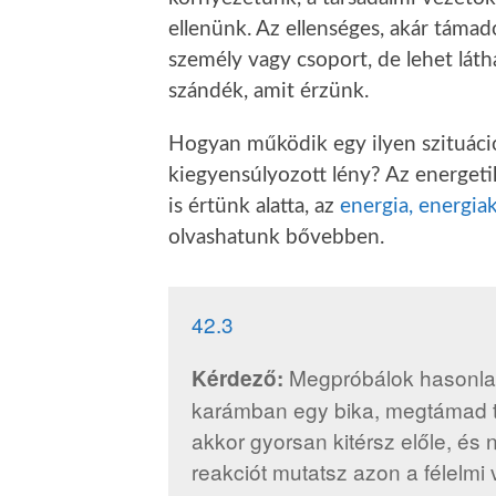
ellenünk. Az ellenséges, akár támad
személy vagy csoport, de lehet láth
szándék, amit érzünk.
Hogyan működik egy ilyen szituáci
kiegyensúlyozott lény? Az energeti
is értünk alatta, az
energia, energia
olvashatunk bővebben.
42.3
Megpróbálok hasonlato
Kérdező:
karámban egy bika, megtámad té
akkor gyorsan kitérsz előle, és
reakciót mutatsz azon a félelmi 