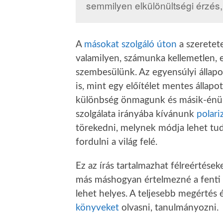
semmilyen elkülönültségi érzés, 
A
másokat szolgáló úton
a szeretete
valamilyen, számunka kellemetlen, e
szembesülünk. Az egyensúlyi állap
is, mint egy előítélet mentes állap
különbség önmagunk és másik-énü
szolgálata irányába kívánunk
polari
törekedni, melynek módja lehet tuda
fordulni a világ felé.
Ez az írás tartalmazhat félreértések
más máshogyan értelmezné a fenti
lehet helyes. A teljesebb megértés
könyveket
olvasni, tanulmányozni.