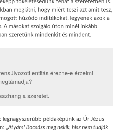
épp tökéletesedünk tehát a szeretetben is.
an meglátni, hogy miért teszi azt amit tesz,
mögött húzódó indítékokat, legyenek azok a
s. A másokat szolgáló úton minél inkább
bban szeretünk mindenkit és mindent.
ensúlyozott entitás érezne-e érzelmi
 megtámadja?
sszhang a szeretet.
k legnagyszerűbb példaképünk az Úr Jézus
n: „
Atyám! Bocsáss meg nekik, hisz nem tudják