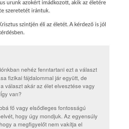
ztus urunk azokért imádkozott, akik az életére
zte szeretetét irántuk.
tus szintjén éli az életét. A kérdező is jól
 kérdésben.
ziónkban nehéz fenntartani ezt a választ
sa fizikai fájdalommal jár együtt, de
i a választ akár az élet elvesztése vagy
 Így van?
bbá fő vagy elsődleges fontosságú
elvét, hogy úgy mondjuk. Az egyensúly
hogy a megfigyelőt nem vakítja el