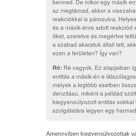
benned. De mikor egy másik embe
az megtámad, akkor a visszahatá
reakciókkal is párosulva. Helye
és a másik-énre adott reakciód 
őket, szeretve és megértve tett
a szabad akaratuk általi tett, 
ezen a területen? Így van?
Ré vagyok. Ez alapjaiban í
Ré:
entitás a másik-én e látszólagos 
melyek a legtöbb esetben össz
denzitású, miként a példád szól
kiegyensúlyozott entitás sokkal 
szolgálatára legyen egy harmad
Amennyiben kiegyensúlyozottak va