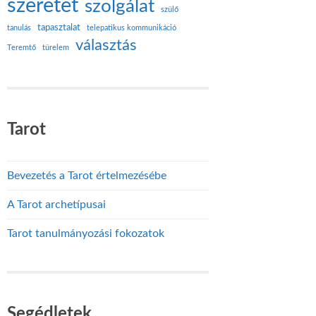
szeretet
szolgálat
szülő
tapasztalat
tanulás
telepatikus kommunikáció
választás
Teremtő
türelem
Tarot
Bevezetés a Tarot értelmezésébe
A Tarot archetípusai
Tarot tanulmányozási fokozatok
Segédletek