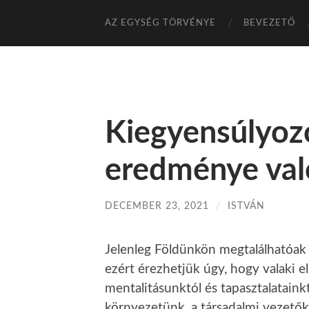
AZ EGYSÉG TÖRVÉNYE
BEVEZETŐ
Kiegyensúlyoz
eredménye való
DECEMBER 23, 2021
/
ISTVÁN
Jelenleg Földünkön megtalálhatóak 
ezért érezhetjük úgy, hogy valaki e
mentalitásunktól és tapasztalataink
környezetünk, a társadalmi vezetők, 