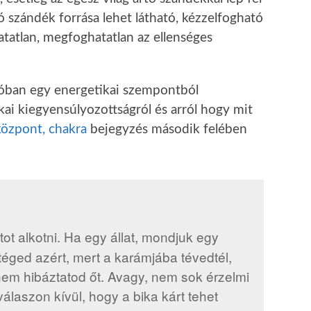
ó szándék forrása lehet látható, kézzelfogható
atatlan, megfoghatatlan az ellenséges
óban egy energetikai szempontból
kai kiegyensúlyozottságról és arról hogy mit
központ, chakra
bejegyzés második felében
t alkotni. Ha egy állat, mondjuk egy
ged azért, mert a karámjába tévedtél,
 nem hibáztatod őt. Avagy, nem sok érzelmi
válaszon kívül, hogy a bika kárt tehet