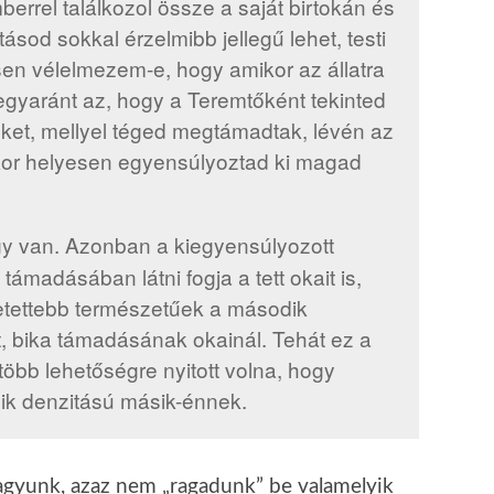
rrel találkozol össze a saját birtokán és
sod sokkal érzelmibb jellegű lehet, testi
sen vélelmezem-e, hogy amikor az állatra
egyaránt az, hogy a Teremtőként tekinted
üket, mellyel téged megtámadtak, lévén az
akkor helyesen egyensúlyoztad ki magad
gy van. Azonban a kiegyensúlyozott
támadásában látni fogja a tett okait is,
etettebb természetűek a második
t, bika támadásának okainál. Tehát ez a
több lehetőségre nyitott volna, hogy
ik denzitású másik-énnek.
gyunk, azaz nem „ragadunk” be valamelyik