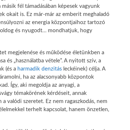
a másik fél támadásában képesek vagyunk
inek okait is. Ez már-már az emberit meghaladó
yensúlyozni az energia központjaihoz tartozó
, boldog és nyugodt… mondhatjuk, hogy
retet megjelenése és működése életünkben a
 és „használatba vétele”. A nyitott szív, a
nk (és a
harmadik denzitás
leckéinek) célja. A
áramolni, ha az alacsonyabb központok
kad. Így, aki megoldja az anyagi, a
csvágy témakörének kérdéseit, annak
 a valódi szeretet. Ez nem ragaszkodás, nem
élelmekkel terhelt kapcsolat, hanem önzetlen,