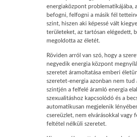
energiaközpont problematikájába, 
befogni, felfogni a másik fél tette
szint, hiszen aki képessé vált kieg
területeket, az tartósan elégedett
megoldotta az életét.
Röviden arról van szó, hogy a sze
negyedik energia központ megnyílása
szeretet áramoltatása emberi életü
szeretet-energia azonban nem tud 
szintjén a felfelé áramló energia ela
szexualitáshoz kapcsolódó és a be
automatikusan megjelenik lényében
csereüzlet, nem elvárásokkal vagy f
feltétel nélküli szeretet.