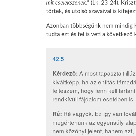
mit cselekszenek.
” (Lk. 23-24). Kris
törtek, és utolsó szavaival is kifeje
Azonban többségünk nem mindig Krisz
tudta ezt és fel is veti a következő
42.5
A most tapasztalt illú
Kérdező:
kiváltképp, ha az entitás támadá
felteszem, hogy fenn kell tartan
rendkívüli fájdalom esetében is.
Ré vagyok. Ez így van tová
Ré:
megértenünk az egyensúly alap
nem közönyt jelent, hanem azt, 