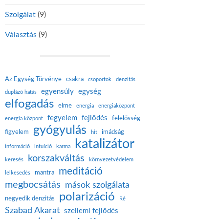
Szolgálat
(9)
Választás
(9)
Az Egység Törvénye
csakra
csoportok
denzitás
egyensúly
egység
duplázó hatás
elfogadás
elme
energia
energiaközpont
fegyelem
fejlődés
felelősség
energia központ
gyógyulás
figyelem
imádság
hit
katalizátor
információ
intuíció
karma
korszakváltás
keresés
környezetvédelem
meditáció
mantra
lelkesedés
megbocsátás
mások szolgálata
polarizáció
negyedik denzitás
Ré
Szabad Akarat
szellemi fejlődés