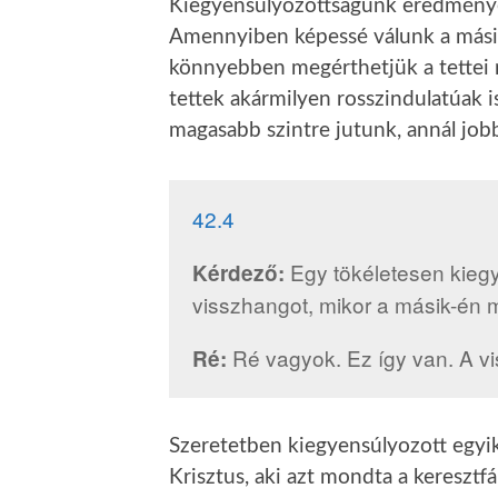
Kiegyensúlyozottságunk eredmények
Amennyiben képessé válunk a másikb
könnyebben megérthetjük a tettei 
tettek akármilyen rosszindulatúak i
magasabb szintre jutunk, annál jo
42.4
Egy tökéletesen kiegy
Kérdező:
visszhangot, mikor a másik-én
Ré vagyok. Ez így van. A vi
Ré:
Szeretetben kiegyensúlyozott egyi
Krisztus, aki azt mondta a keresztfá