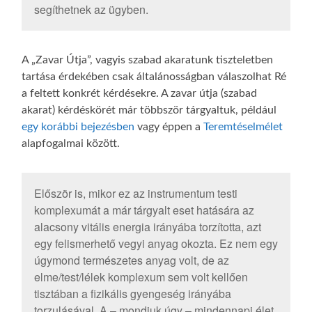
segíthetnek az ügyben.
A „Zavar Útja”, vagyis szabad akaratunk tiszteletben
tartása érdekében csak általánosságban válaszolhat Ré
a feltett konkrét kérdésekre. A zavar útja (szabad
akarat) kérdéskörét már többször tárgyaltuk, például
egy korábbi bejezésben
vagy éppen a
Teremtéselmélet
alapfogalmai között.
Először is, mikor ez az instrumentum testi
komplexumát a már tárgyalt eset hatására az
alacsony vitális energia irányába torzította, azt
egy felismerhető vegyi anyag okozta. Ez nem egy
úgymond természetes anyag volt, de az
elme/test/lélek komplexum sem volt kellően
tisztában a fizikális gyengeség irányába
torzulásával. A – mondjuk úgy – mindennapi élet