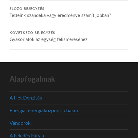
ELŐZŐ BEJEGYZÉS
Tetteink szándéka vagy eredménye számít jobban?
KÖVETKEZŐ BEJEGYZÉS
Gyakorlatok az egység felismeréséhez
Alapfogalmak
A Hét Denzitás
Energia, energiaközpont, chakra
Vándorok
A Feledés Fátyla