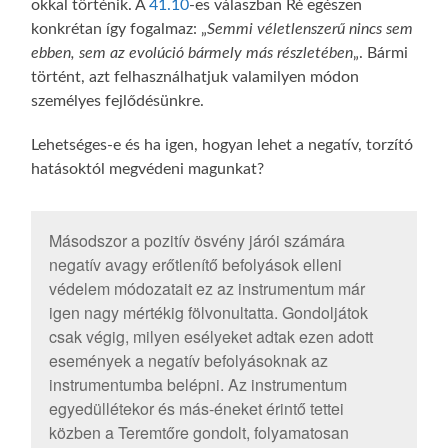
okkal történik. A
41.10
-es válaszban Ré egészen
konkrétan így fogalmaz: „
Semmi véletlenszerű nincs sem
ebben, sem az evolúció bármely más részletében
„. Bármi
történt, azt felhasználhatjuk valamilyen módon
személyes fejlődésünkre.
Lehetséges-e és ha igen, hogyan lehet a negatív, torzító
hatásoktól megvédeni magunkat?
Másodszor a pozitív ösvény járói számára
negatív avagy erőtlenítő befolyások elleni
védelem módozatait ez az instrumentum már
igen nagy mértékig fölvonultatta. Gondoljátok
csak végig, milyen esélyeket adtak ezen adott
események a negatív befolyásoknak az
instrumentumba belépni. Az instrumentum
egyedüllétekor és más-éneket érintő tettei
közben a Teremtőre gondolt, folyamatosan