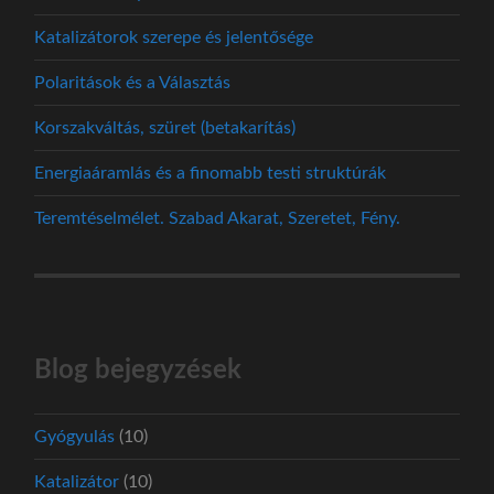
Katalizátorok szerepe és jelentősége
Polaritások és a Választás
Korszakváltás, szüret (betakarítás)
Energiaáramlás és a finomabb testi struktúrák
Teremtéselmélet. Szabad Akarat, Szeretet, Fény.
Blog bejegyzések
Gyógyulás
(10)
Katalizátor
(10)