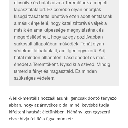
dicsőítve és hálát adva a Teremtőnek a megélt
tapasztalataiért. Ez cserébe olyan energiák
kisugárzását tette lehetővé ezen adott entitásnak
a másik énje felé, hogy katalizátorává váljék a
másik én ama képessége megnyitásának és
megerősítésének, hogy az egy pozitívabban
sarkosult állapotában működjék. Tehát olyan
védelmet láthatunk itt, ami igen egyszerű. Adj
hálát minden pillanatért. Lásd énedet és más-
énedet a Teremtőként. Nyisd ki a szíved. Mindig
ismerd a fényt és magasztald. Ez minden
szükséges védelem.
A lelki-mentális hozzáállásunk igencsak döntő tényező
abban, hogy az árnyékos oldal minél kevésbé tudja
kifejteni hatását életünkben. Néhány igen egyszerű
elvre hívja fel Ré a figyelmünket: