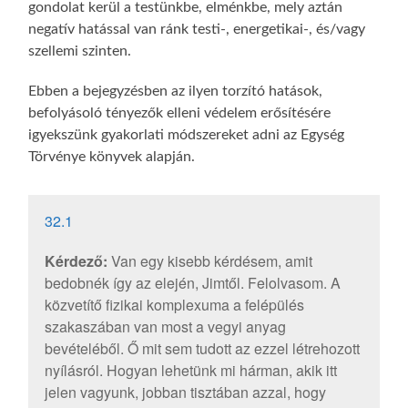
gondolat kerül a testünkbe, elménkbe, mely aztán
negatív hatással van ránk testi-, energetikai-, és/vagy
szellemi szinten.
Ebben a bejegyzésben az ilyen torzító hatások,
befolyásoló tényezők elleni védelem erősítésére
igyekszünk gyakorlati módszereket adni az Egység
Törvénye könyvek alapján.
32.1
Kérdező:
Van egy kisebb kérdésem, amit
bedobnék így az elején, Jimtől. Felolvasom. A
közvetítő fizikai komplexuma a felépülés
szakaszában van most a vegyi anyag
bevételéből. Ő mit sem tudott az ezzel létrehozott
nyílásról. Hogyan lehetünk mi hárman, akik itt
jelen vagyunk, jobban tisztában azzal, hogy