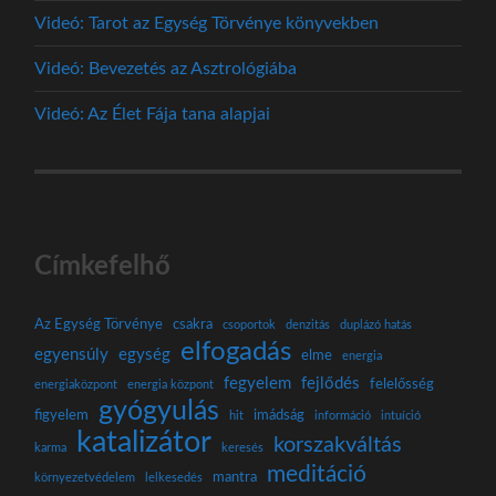
Videó: Tarot az Egység Törvénye könyvekben
Videó: Bevezetés az Asztrológiába
Videó: Az Élet Fája tana alapjai
Címkefelhő
Az Egység Törvénye
csakra
csoportok
denzitás
duplázó hatás
elfogadás
egyensúly
egység
elme
energia
fegyelem
fejlődés
felelősség
energiaközpont
energia központ
gyógyulás
figyelem
imádság
hit
információ
intuíció
katalizátor
korszakváltás
karma
keresés
meditáció
mantra
környezetvédelem
lelkesedés