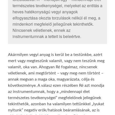
természetes tevékenységei, melyeket az entitás a
heves hatékonyságú vegyi anyagok
elfogyasztása okozta torzulások nélkül él meg, a
mindenkori megfelelő jellegűnek tekinthetők.
Nincsenek véletlenek, ennek az
instrumentumnak a tetteit is beleértve.
Akármilyen vegyi anyag is kerül be a testünkbe, azért
mert vagy megteszünk valamit, vagy nem teszünk meg
valamit, oka van. Ahogyan Ré fogalmaz, nincsenek
véletlenek, ami megtörtént – vagy meg-nem történt –
annak megvan a maga oka, magyarázata, célja és
következménye. A válasz ezen részében Ré azt mondja
az instrumentumnak, hogy a „mindennapi élet
természetes tevékenységei” megfelelőnek jellegűnek
tekinthetők, azonban ha valamilyen tettünkkel „lyukat
nyitunk” negatív erők/hatások beáramlásának, az is