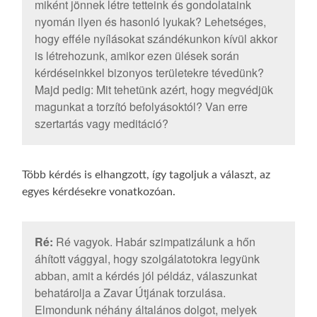
miként jönnek létre tetteink és gondolataink
nyomán ilyen és hasonló lyukak? Lehetséges,
hogy efféle nyílásokat szándékunkon kívül akkor
is létrehozunk, amikor ezen ülések során
kérdéseinkkel bizonyos területekre tévedünk?
Majd pedig: Mit tehetünk azért, hogy megvédjük
magunkat a torzító befolyásoktól? Van erre
szertartás vagy meditáció?
Több kérdés is elhangzott, így tagoljuk a választ, az
egyes kérdésekre vonatkozóan.
Ré:
Ré vagyok. Habár szimpatizálunk a hőn
áhított vággyal, hogy szolgálatotokra legyünk
abban, amit a kérdés jól példáz, válaszunkat
behatárolja a Zavar Útjának torzulása.
Elmondunk néhány általános dolgot, melyek