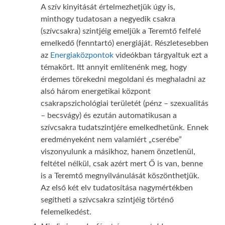
A szív kinyitását értelmezhetjük úgy is,
minthogy tudatosan a negyedik csakra
(szívcsakra) szintjéig emeljük a Teremtő felfelé
emelkedő (fenntartó) energiáját. Részletesebben
az
Energiaközpontok
videókban tárgyaltuk ezt a
témakört. Itt annyit említenénk meg, hogy
érdemes törekedni megoldani és meghaladni az
alsó három energetikai központ
csakrapszichológiai területét (pénz – szexualitás
– becsvágy) és ezután automatikusan a
szívcsakra tudatszintjére emelkedhetünk. Ennek
eredményeként nem valamiért „cserébe”
viszonyulunk a másikhoz, hanem önzetlenül,
feltétel nélkül, csak azért mert Ő is van, benne
is a Teremtő megnyilvánulását köszönthetjük.
Az első két elv tudatosítása nagymértékben
segítheti a szívcsakra szintjéig történő
felemelkedést.