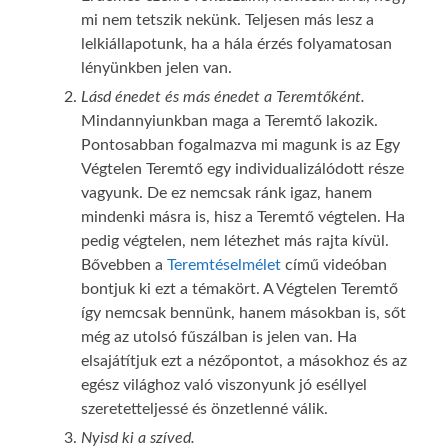
mi nem tetszik nekünk. Teljesen más lesz a
lelkiállapotunk, ha a hála érzés folyamatosan
lényünkben jelen van.
Lásd énedet és más énedet a Teremtőként.
Mindannyiunkban maga a Teremtő lakozik.
Pontosabban fogalmazva mi magunk is az Egy
Végtelen Teremtő egy individualizálódott része
vagyunk. De ez nemcsak ránk igaz, hanem
mindenki másra is, hisz a Teremtő végtelen. Ha
pedig végtelen, nem létezhet más rajta kívül.
Bővebben a
Teremtéselmélet
című videóban
bontjuk ki ezt a témakört. A Végtelen Teremtő
így nemcsak bennünk, hanem másokban is, sőt
még az utolsó fűszálban is jelen van. Ha
elsajátítjuk ezt a nézőpontot, a másokhoz és az
egész világhoz való viszonyunk jó eséllyel
szeretetteljessé és önzetlenné válik.
Nyisd ki a szíved.