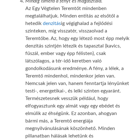
Mindig ismerd a fényt és magasztald.
Az Egy Végtelen Teremtőt mindenben
megtalálhatjuk. Minden entitás az elsőtől a
hetedik
denzitás
ig végighalad a fejlődési
szinteken, míg visszatér, visszaolvad a
Teremtőbe. Az, hogy egy létező most épp melyik
denzitás szintjén létezik és tapasztal (kavics,
fűszál, ember vagy épp félisten), csak
látszólagos, a tér-idő keretben való
gondolkodásunk eredménye. A fény, a lélek, a
Teremtő mindenhol, mindenkor jelen van.
Nemcsak jelen van, hanem fenntartja lényünket
testi-, energetikai-, és lelki szinten egyaránt.
Természetesnek vesszük például, hogy
elfogyasztunk egy almát vagy egy ebédet és
elmúlik az éhségünk. Ez azonban, ahogyan
bármi más, a Teremtő energiája
megnyilvánulásának köszönhető. Minden
pillanatban hálásak lehetünk és