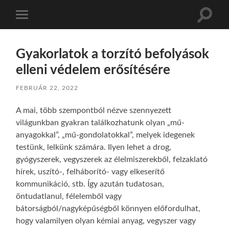
Toggle
Toggle
search
mobile
field
menu
Gyakorlatok a torzító befolyások
elleni védelem erősítésére
FEBRUÁR 22, 2022
A mai, több szempontból nézve szennyezett
világunkban gyakran találkozhatunk olyan „mű-
anyagokkal”, „mű-gondolatokkal”, melyek idegenek
testünk, lelkünk számára. Ilyen lehet a drog,
gyógyszerek, vegyszerek az élelmiszerekből, felzaklató
hírek, uszító-, felháborító- vagy elkeserítő
kommunikáció, stb. Így azután tudatosan,
öntudatlanul, félelemből vagy
bátorságból/nagyképűségből könnyen előfordulhat,
hogy valamilyen olyan kémiai anyag, vegyszer vagy