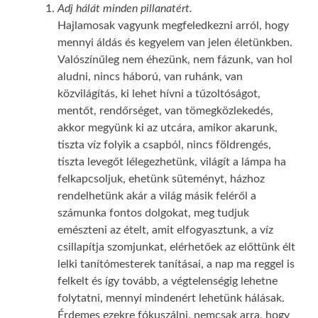
Adj hálát minden pillanatért.
Hajlamosak vagyunk megfeledkezni arról, hogy
mennyi áldás és kegyelem van jelen életünkben.
Valószínűleg nem éhezünk, nem fázunk, van hol
aludni, nincs háború, van ruhánk, van
közvilágítás, ki lehet hívni a tűzoltóságot,
mentőt, rendőrséget, van tömegközlekedés,
akkor megyünk ki az utcára, amikor akarunk,
tiszta víz folyik a csapból, nincs földrengés,
tiszta levegőt lélegezhetünk, világít a lámpa ha
felkapcsoljuk, ehetünk süteményt, házhoz
rendelhetünk akár a világ másik feléről a
számunka fontos dolgokat, meg tudjuk
emészteni az ételt, amit elfogyasztunk, a víz
csillapítja szomjunkat, elérhetőek az előttünk élt
lelki tanítómesterek tanításai, a nap ma reggel is
felkelt és így tovább, a végtelenségig lehetne
folytatni, mennyi mindenért lehetünk hálásak.
Érdemes ezekre fókuszálni, nemcsak arra, hogy