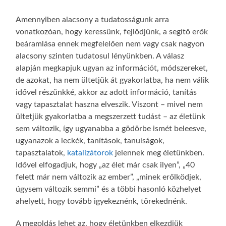
Amennyiben alacsony a tudatosságunk arra
vonatkozóan, hogy keressünk, fejlődjünk, a segítő erők
beáramlása ennek megfelelően nem vagy csak nagyon
alacsony szinten tudatosul lényünkben. A válasz
alapján megkapjuk ugyan az információt, módszereket,
de azokat, ha nem ültetjük át gyakorlatba, ha nem válik
idővel részünkké, akkor az adott információ, tanítás
vagy tapasztalat haszna elveszik. Viszont – mivel nem
ültetjük gyakorlatba a megszerzett tudást – az életünk
sem változik, így ugyanabba a gödörbe ismét beleesve,
ugyanazok a leckék, tanítások, tanulságok,
tapasztalatok,
katalizátorok
jelennek meg életünkben.
Idővel elfogadjuk, hogy „az élet már csak ilyen”, „40
felett már nem változik az ember”, „minek erőlködjek,
úgysem változik semmi” és a többi hasonló közhelyet
ahelyett, hogy tovább igyekeznénk, törekednénk.
A megoldás lehet az, hogy életünkben elkezdjük