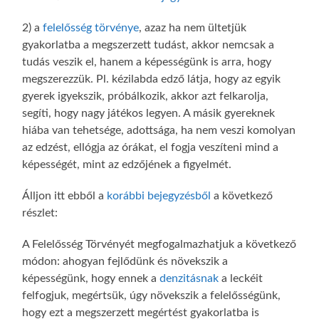
2) a
felelősség törvénye
, azaz ha nem ültetjük
gyakorlatba a megszerzett tudást, akkor nemcsak a
tudás veszik el, hanem a képességünk is arra, hogy
megszerezzük. Pl. kézilabda edző látja, hogy az egyik
gyerek igyekszik, próbálkozik, akkor azt felkarolja,
segíti, hogy nagy játékos legyen. A másik gyereknek
hiába van tehetsége, adottsága, ha nem veszi komolyan
az edzést, ellógja az órákat, el fogja veszíteni mind a
képességét, mint az edzőjének a figyelmét.
Álljon itt ebből a
korábbi bejegyzésből
a következő
részlet:
A Felelősség Törvényét megfogalmazhatjuk a következő
módon: ahogyan fejlődünk és növekszik a
képességünk, hogy ennek a
denzitásnak
a leckéit
felfogjuk, megértsük, úgy növekszik a felelősségünk,
hogy ezt a megszerzett megértést gyakorlatba is