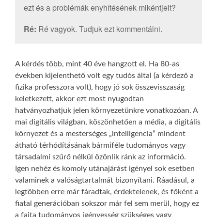
ezt és a problémák enyhítésének mikéntjeit?
Ré:
Ré vagyok. Tudjuk ezt kommentálni.
A kérdés több, mint 40 éve hangzott el. Ha 80-as
években kijelenthető volt egy tudós által (a kérdező a
fizika professzora volt), hogy jó sok összevisszaság
keletkezett, akkor ezt most nyugodtan
hatványozhatjuk jelen környezetünkre vonatkozóan. A
mai digitális világban, köszönhetően a média, a digitális
környezet és a mesterséges „intelligencia” mindent
átható térhódításának bármiféle tudományos vagy
társadalmi szűrő nélkül özönlik ránk az információ.
Igen nehéz és komoly utánajárást igényel sok esetben
valaminek a valóságtartalmát bizonyítani. Ráadásul, a
legtöbben erre már fáradtak, érdektelenek, és főként a
fiatal generációban sokszor már fel sem merül, hogy ez
a fajta tudományos igényesség szükséges vagy