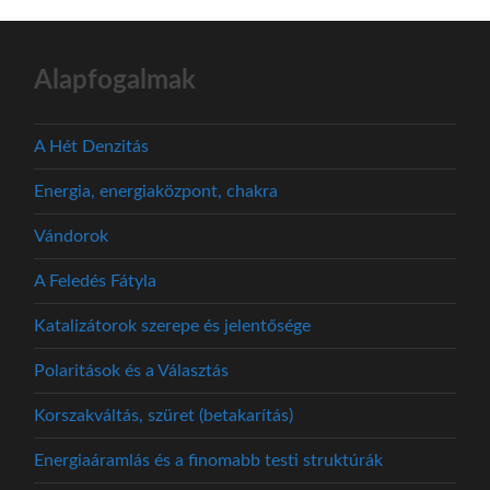
Alapfogalmak
A Hét Denzitás
Energia, energiaközpont, chakra
Vándorok
A Feledés Fátyla
Katalizátorok szerepe és jelentősége
Polaritások és a Választás
Korszakváltás, szüret (betakarítás)
Energiaáramlás és a finomabb testi struktúrák