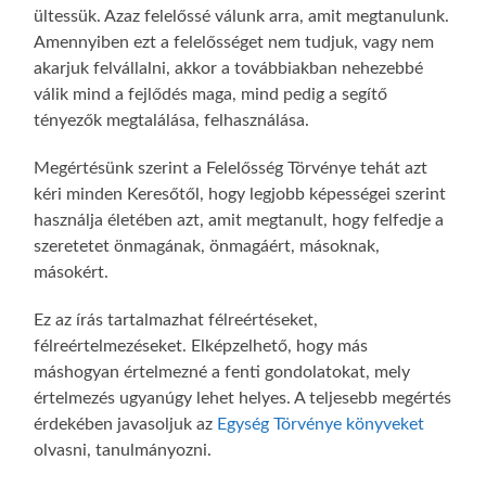
ültessük. Azaz felelőssé válunk arra, amit megtanulunk.
Amennyiben ezt a felelősséget nem tudjuk, vagy nem
akarjuk felvállalni, akkor a továbbiakban nehezebbé
válik mind a fejlődés maga, mind pedig a segítő
tényezők megtalálása, felhasználása.
Megértésünk szerint a Felelősség Törvénye tehát azt
kéri minden Keresőtől, hogy legjobb képességei szerint
használja életében azt, amit megtanult, hogy felfedje a
szeretetet önmagának, önmagáért, másoknak,
másokért.
Ez az írás tartalmazhat félreértéseket,
félreértelmezéseket. Elképzelhető, hogy más
máshogyan értelmezné a fenti gondolatokat, mely
értelmezés ugyanúgy lehet helyes. A teljesebb megértés
érdekében javasoljuk az
Egység Törvénye könyveket
olvasni, tanulmányozni.