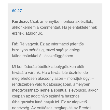
60.27
Kérdező:
Csak amennyiben fontosnak érzitek,
akkor kérném a kommentárt. Ha jelentéktelennek
érzitek, átugorjuk.
Ré:
Ré vagyok. Ez az információ jelentős
bizonyos mértékig, mivel saját jelenlegi
küldetésünkkel áll összefüggésben.
Mi konföderációbéliek a bolygótokon élők
hívására várunk. Ha e hívás, bár őszinte, de
meglehetősen alacsony azon – mondjuk úgy: –
rendszerben való tudatosságában, amelyben
meggyorsítható lenne a spirituális evolúció, akkor
csupán az adott hívó számára hasznos
útbaigazítást kínálhatjuk fel. Ez az alapvető
nehézség. Az entitások megkapják az Eredeti