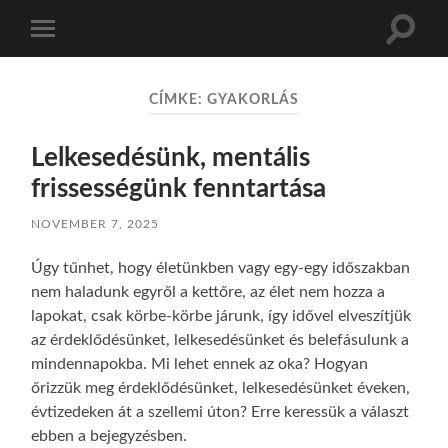
Toggle
Toggle
search
mobile
field
menu
CÍMKE:
GYAKORLÁS
Lelkesedésünk, mentális
frissességünk fenntartása
NOVEMBER 7, 2025
Úgy tűnhet, hogy életünkben vagy egy-egy időszakban
nem haladunk egyről a kettőre, az élet nem hozza a
lapokat, csak körbe-körbe járunk, így idővel elveszítjük
az érdeklődésünket, lelkesedésünket és belefásulunk a
mindennapokba. Mi lehet ennek az oka? Hogyan
őrizzük meg érdeklődésünket, lelkesedésünket éveken,
évtizedeken át a szellemi úton? Erre keressük a választ
ebben a bejegyzésben.