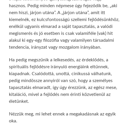
hasznos. Pedig minden népmese úgy fejeződik be, „aki
nem hiszi, járjon utána”. A „járjon utána”, amit itt
kiemelnék, ez kulcsfontosságú szellemi fejlődésünkhöz,
enélkül ugyanis elmarad a saját tapasztalás, a valódi
megismerés és jó esetben is csak valamiféle (vak) hit
alakul ki egy-egy filozófia vagy valamilyen társadalmi
tendencia, irányzat vagy mozgalom irányában.
Ha pedig megszűnik a lelkesedés, az érdeklődés, a
spirituális fejlődésre irányuló energiáink eltűnnek,
kiapadnak. Csalódottá, unottá, cinikussá válhatunk,
pedig mindössze annyiról van szó, hogy a személyes
tapasztalás elmaradt, így úgy érezzünk, az egész mese,
kitaláció, mivel a fejlődés nem érinti közvetlenül az
életünket.
Nézzük meg, mi lehet ennek a megakadásnak az egyik
oka.