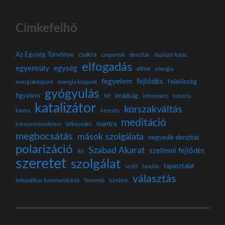
Címkefelhő
Az Egység Törvénye
csakra
csoportok
denzitás
duplázó hatás
elfogadás
egyensúly
egység
elme
energia
fegyelem
fejlődés
felelősség
energiaközpont
energia központ
gyógyulás
figyelem
imádság
hit
információ
intuíció
katalizátor
korszakváltás
karma
keresés
meditáció
mantra
környezetvédelem
lelkesedés
megbocsátás
mások szolgálata
negyedik denzitás
polarizáció
Szabad Akarat
szellemi fejlődés
Ré
szeretet
szolgálat
tapasztalat
szülő
tanulás
választás
telepatikus kommunikáció
Teremtő
türelem