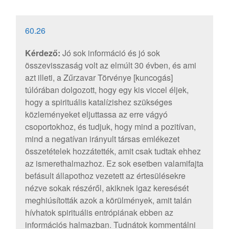
60.26
Kérdező:
Jó sok információ és jó sok
összevisszaság volt az elmúlt 30 évben, és ami
azt illeti, a Zűrzavar Törvénye [kuncogás]
túlórában dolgozott, hogy egy kis viccel éljek,
hogy a spirituális katalízishez szükséges
közleményeket eljuttassa az erre vágyó
csoportokhoz, és tudjuk, hogy mind a pozitívan,
mind a negatívan irányult társas emlékezet
összetételek hozzátették, amit csak tudtak ehhez
az ismerethalmazhoz. Ez sok esetben valamifajta
befásult állapothoz vezetett az értesülésekre
nézve sokak részéről, akiknek igaz keresését
meghiúsították azok a körülmények, amit talán
hívhatok spirituális entrópiának ebben az
információs halmazban. Tudnátok kommentálni