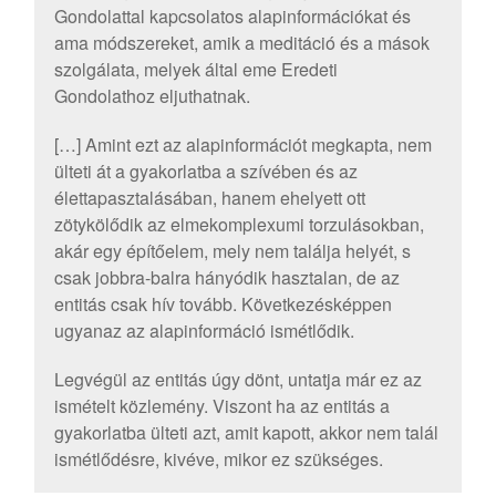
Gondolattal kapcsolatos alapinformációkat és
ama módszereket, amik a meditáció és a mások
szolgálata, melyek által eme Eredeti
Gondolathoz eljuthatnak.
[…] Amint ezt az alapinformációt megkapta, nem
ülteti át a gyakorlatba a szívében és az
élettapasztalásában, hanem ehelyett ott
zötykölődik az elmekomplexumi torzulásokban,
akár egy építőelem, mely nem találja helyét, s
csak jobbra-balra hányódik hasztalan, de az
entitás csak hív tovább. Következésképpen
ugyanaz az alapinformáció ismétlődik.
Legvégül az entitás úgy dönt, untatja már ez az
ismételt közlemény. Viszont ha az entitás a
gyakorlatba ülteti azt, amit kapott, akkor nem talál
ismétlődésre, kivéve, mikor ez szükséges.