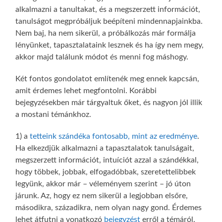
alkalmazni a tanultakat, és a megszerzett információt,
tanulságot megpróbáljuk beépíteni mindennapjainkba.
Nem baj, ha nem sikerül, a próbálkozás már formálja
lényünket, tapasztalataink lesznek és ha így nem megy,
akkor majd találunk módot és menni fog máshogy.
Két fontos gondolatot említenék meg ennek kapcsán,
amit érdemes lehet megfontolni. Korábbi
bejegyzésekben már tárgyaltuk őket, és nagyon jól illik
a mostani témánkhoz.
1) a
tetteink szándéka fontosabb, mint az eredménye
.
Ha elkezdjük alkalmazni a tapasztalatok tanulságait,
megszerzett információt, intuíciót azzal a szándékkal,
hogy többek, jobbak, elfogadóbbak, szeretettelibbek
legyünk, akkor már – véleményem szerint – jó úton
járunk. Az, hogy ez nem sikerül a legjobban elsőre,
másodikra, századikra, nem olyan nagy gond. Érdemes
lehet átfutni a vonatkozó
bejegyzést
erről a témáról.