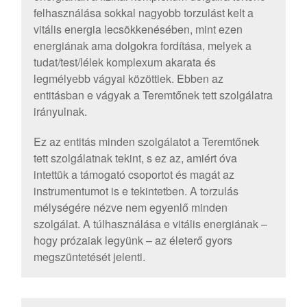
felhasználása sokkal nagyobb torzulást kelt a
vitális energia lecsökkenésében, mint ezen
energiának ama dolgokra fordítása, melyek a
tudat/test/lélek komplexum akarata és
legmélyebb vágyai közöttiek. Ebben az
entitásban e vágyak a Teremtőnek tett szolgálatra
irányulnak.
Ez az entitás minden szolgálatot a Teremtőnek
tett szolgálatnak tekint, s ez az, amiért óva
intettük a támogató csoportot és magát az
instrumentumot is e tekintetben. A torzulás
mélységére nézve nem egyenlő minden
szolgálat. A túlhasználása e vitális energiának –
hogy prózaiak legyünk – az életerő gyors
megszüntetését jelenti.