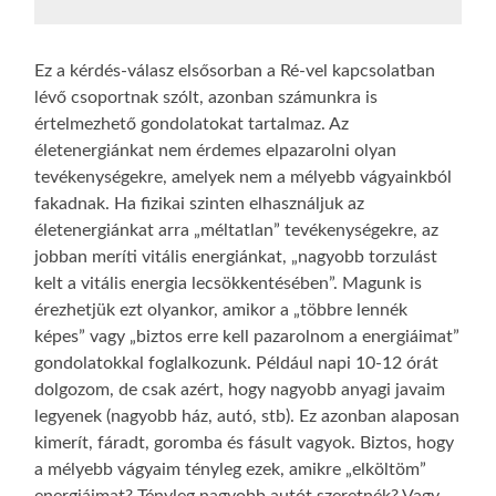
Ez a kérdés-válasz elsősorban a Ré-vel kapcsolatban
lévő csoportnak szólt, azonban számunkra is
értelmezhető gondolatokat tartalmaz. Az
életenergiánkat nem érdemes elpazarolni olyan
tevékenységekre, amelyek nem a mélyebb vágyainkból
fakadnak. Ha fizikai szinten elhasználjuk az
életenergiánkat arra „méltatlan” tevékenységekre, az
jobban meríti vitális energiánkat, „nagyobb torzulást
kelt a vitális energia lecsökkentésében”. Magunk is
érezhetjük ezt olyankor, amikor a „többre lennék
képes” vagy „biztos erre kell pazarolnom a energiáimat”
gondolatokkal foglalkozunk. Például napi 10-12 órát
dolgozom, de csak azért, hogy nagyobb anyagi javaim
legyenek (nagyobb ház, autó, stb). Ez azonban alaposan
kimerít, fáradt, goromba és fásult vagyok. Biztos, hogy
a mélyebb vágyaim tényleg ezek, amikre „elköltöm”
energiáimat? Tényleg nagyobb autót szeretnék? Vagy