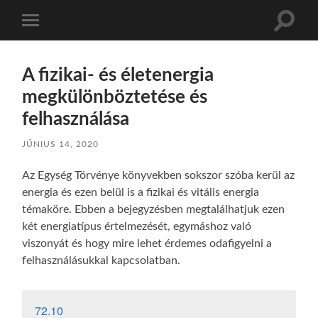
Toggle
Toggle
search
mobile
field
menu
A fizikai- és életenergia
megkülönböztetése és
felhasználása
JÚNIUS 14, 2020
Az Egység Törvénye könyvekben sokszor szóba kerül az
energia és ezen belül is a fizikai és vitális energia
témaköre. Ebben a bejegyzésben megtalálhatjuk ezen
két energiatípus értelmezését, egymáshoz való
viszonyát és hogy mire lehet érdemes odafigyelni a
felhasználásukkal kapcsolatban.
72.10