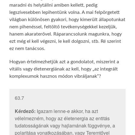
maradni és helytállni amiben kellett, pedig
legszívesebben lepihentünk volna. A mai felpörgetett
világban különösen gyakori, hogy kimerült állapotunkat
nem pihenéssel, feltöltő tevékenységekkel kezeljük,
hanem akaraterővel. Ráparancsolunk magunkra, hogy
ezt még el kell végezni, le kell dolgozni, stb. Ré szerint
ez nem tanácsos.
Hogyan értelmezhetjük azt a gondolatot, miszerint a
vitális vagy életenergiának az kell, hogy „az integrált
komplexumok hasznos módon vibráljanak”?
63.7
Kérdező:
Igazam lenne-e akkor, ha azt
vélelmezném, hogy az életenergia az entitás
tudatosságának vagy hajlamának függvénye, a
polaritása vonatkozásában, vagy Teremtővel