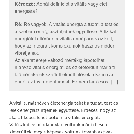
Kérdező:
Adnál definíciót a vitális vagy élet
energiára?
Ré:
Ré vagyok. A vitális energia a tudat, a test és
a szellem energiaszintjeinek együttese. A fizikai
energiától eltérően a vitális energiának az kell,
hogy az integrált komplexumok hasznos módon
vibráljanak.
Az akarat ereje változó mértékig kipótolhat
hiányzó vitális energiát, és ez előfordult már a ti
időmértéketek szerinti elmúlt ülések alkalmával
ennél az instrumentumnál. Ez nem tanácsos. […]
A vitális, másnéven életenergia tehát a tudat, test és
lélek energiaszintjeinek együttese. Érdekes, hogy az
akarat képes lehet pótolni a vitális energiát.
Valószínűleg mindannyian voltunk már teljesen
kimerültek, mégis képesek voltunk tovább aktívak