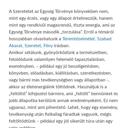
A Szeretetet az Egység Törvénye könyvekben nem,
mint egy érzés, vagy egy állapot értelmezzük, hanem
mint egy rendkívül magasrendű, tiszta energia, ami az
Egység Törvénye második „torzulása”. Erről a témáról
hosszabban olvashatunk a
Teremtéselmélet. Szabad
Akarat, Szeretet, Fény
írásban.
Amikor sétálunk, gyönyörködünk a természetben,
feloldódunk valamilyen felemelő tapasztalásban,
eseményben, – például egy jó beszélgetésben,
könyvben, előadásban, kiállításban, szeretkezésben,
vagy bármi más tevékenységben vagy állapotban -,
akkor az életenergiáink töltődnek. Használjuk is a
„feltöltő” kifejezést bármire, ami „feltölt” bennünket és
jobb állapotba kerülünk annak eredményeként. Ez nem
ugyanaz, mint ami pihentető. Lehet, hogy egy esemény,
tevékenység után fizikailag fáradtak vagyunk, mégis
feltöltődtünk – például egy jól sikerült túra után egy