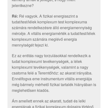
jelentkezne?
Ré:
Ré vagyok. A fizikai energiaszint a
tudat/test/lélek komplexum test komplexuma
számára rendelkezésre álló energiamennyiség
mércéje. A vitális energiamérték a tudat/test/lélek
komplexum számára meglévő energia
mennyiségét fejezi ki.
Ez az entitás nagy torzulásokkal rendelkezik a
tudat komplexumi tevékenységek, a lélek
komplexumi tevékenységek, valamint a nagy
csatorna felé a Teremtőhöz: az akarat irányába.
Ennélfogva eme instrumentum vitális energiája
még bármely mérhető fizikai tartalék hiányában is
meglehetősen kiadós.
Ám amellett ennek az akarati, tudati és lelki
energiának a fizikai komplexum dolgaira történő