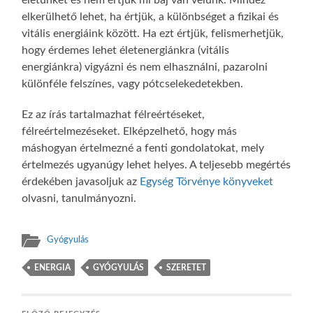
elkerülhető lehet, ha értjük, a különbséget a fizikai és
vitális energiáink között. Ha ezt értjük, felismerhetjük,
hogy érdemes lehet életenergiánkra (vitális
energiánkra) vigyázni és nem elhasználni, pazarolni
különféle felszínes, vagy pótcselekedetekben.
Ez az írás tartalmazhat félreértéseket,
félreértelmezéseket. Elképzelhető, hogy más
máshogyan értelmezné a fenti gondolatokat, mely
értelmezés ugyanúgy lehet helyes. A teljesebb megértés
érdekében javasoljuk az
Egység Törvénye könyveket
olvasni, tanulmányozni.
Gyógyulás
ENERGIA
GYÓGYULÁS
SZERETET