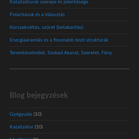
Katalizátorok szerepe és jelentősége
Polaritások és a Választás
Korszakváltás, szüret (betakarítás)
Energiaáramlás és a finomabb testi struktúrák
Teremtéselmélet. Szabad Akarat, Szeretet, Fény.
Blog bejegyzések
Gyógyulás
(10)
Katalizátor
(10)