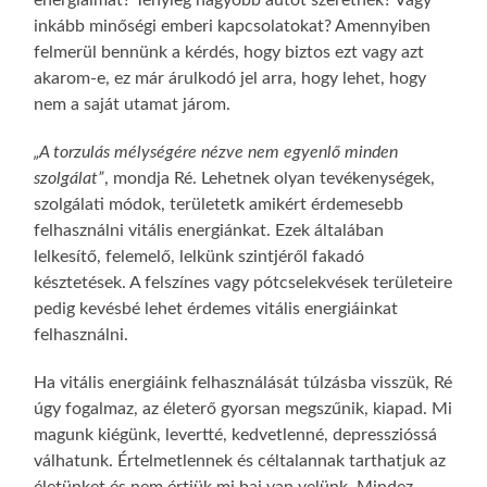
inkább minőségi emberi kapcsolatokat? Amennyiben
felmerül bennünk a kérdés, hogy biztos ezt vagy azt
akarom-e, ez már árulkodó jel arra, hogy lehet, hogy
nem a saját utamat járom.
„A torzulás mélységére nézve nem egyenlő minden
szolgálat”
, mondja Ré. Lehetnek olyan tevékenységek,
szolgálati módok, területetk amikért érdemesebb
felhasználni vitális energiánkat. Ezek általában
lelkesítő, felemelő, lelkünk szintjéről fakadó
késztetések. A felszínes vagy pótcselekvések területeire
pedig kevésbé lehet érdemes vitális energiáinkat
felhasználni.
Ha vitális energiáink felhasználását túlzásba visszük, Ré
úgy fogalmaz, az életerő gyorsan megszűnik, kiapad. Mi
magunk kiégünk, levertté, kedvetlenné, depresszióssá
válhatunk. Értelmetlennek és céltalannak tarthatjuk az
életünket és nem értjük mi baj van velünk. Mindez