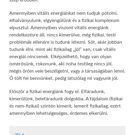
szép erdőben.
Amennyiben vitális energiánkat nem tudjuk pótolni,
elhalványulunk, elgyengülünk és a fizikai komplexum
elpusztul. Amennyiben viszont vitális energiánk
rendelkezésre áll, nincs kimerülve, még fizikai, testi
problémák ellenére is tudunk létezni. Sőt, akár jobban
tudunk élni, mint aki fizikailag „jól” van, csak vitális
energiái nincsenek. Elképzelhető, hogy van olyan
ismerősünk, rokonunk, aki noha testileg nincs jól,
mégis öröm vele beszélgetni, vagy a társaságában lenni.
Ő tölt fel bennünket, pedig látszólag mi vagyunk jól.
Először a fizikai energiánk fogy el. Elfáradunk,
kimerülünk, belefáradunk dolgokba. A fájdalom (fizikai
és nem-fizikai) szintén kimerít, lemerít fizikailag, ezért
amennyiben lehetségeséges, érdemes elkerülni.
70.4