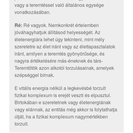
vagy a teremtéssel való általános egysége
vonatkozásában.
Ré:
Ré vagyok. Nemkonkrét értelemben
jóváhagyhatjuk állításod helyességét. Az
életenergiára lehet úgy tekinteni, mint mély
szeretetre az élet iránt vagy az élettapasztalatok
iránt, amilyen a teremtés gyönyörűsége, és
nagyra értékelésére más-éneknek és társ-
Teremtőtök azon alkotói torzulásainak, amelyek
szépséggel bírnak.
E vitális energia nélkül a legkevésbé torzult
fizikai komplexum is erejét veszti és elpusztul.
Birtokában e szeretetnek vagy életenergiának
vagy elánnak, az entitás még akkor is folytathatja
útját, ha a fizikai komplexum nagymértékben
torzult.