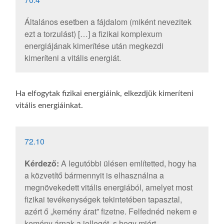
Általános esetben a fájdalom (miként nevezitek
ezt a torzulást) […] a fizikai komplexum
energiájának kimerítése után megkezdi
kimeríteni a vitális energiát.
Ha elfogytak fizikai energiáink, elkezdjük kimeríteni
vitális energiáinkat.
72.10
Kérdező:
A legutóbbi ülésen említetted, hogy ha
a közvetítő bármennyit is elhasználna a
megnövekedett vitális energiából, amelyet most
fizikai tevékenységek tekintetében tapasztal,
azért ő „kemény árat” fizetne. Felfednéd nekem e
kemény árnak a jellegét, s hogy miért