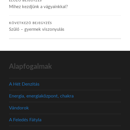
ELŐZŐ BEJEGYZÉS
Mihez kezdjünk a vágyainkkal?
KÖVETKEZŐ BEJEGYZÉS
Szülő – gyermek viszonyulás
Alapfogalmak
A Hét Denzitás
Energia, energiaközpont, chakra
Vándorok
A Feledés Fátyla