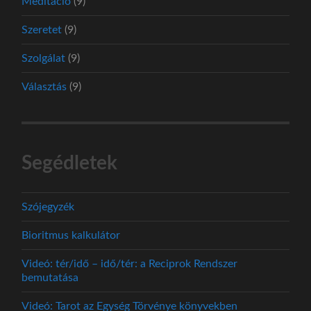
Meditáció
(9)
Szeretet
(9)
Szolgálat
(9)
Választás
(9)
Segédletek
Szójegyzék
Bioritmus kalkulátor
Videó: tér/idő – idő/tér: a Reciprok Rendszer
bemutatása
Videó: Tarot az Egység Törvénye könyvekben