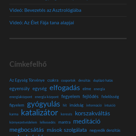
Videó: Bevezetés az Asztrológiába
Videó: Az Élet Fája tana alapjai
Címkefelhő
Az Egység Törvénye
csakra
csoportok
denzitás
duplázó hatás
elfogadás
egyensúly
egység
elme
energia
fegyelem
fejlődés
felelősség
energiaközpont
energia központ
gyógyulás
figyelem
imádság
hit
információ
intuíció
katalizátor
korszakváltás
karma
keresés
meditáció
mantra
környezetvédelem
lelkesedés
megbocsátás
mások szolgálata
negyedik denzitás