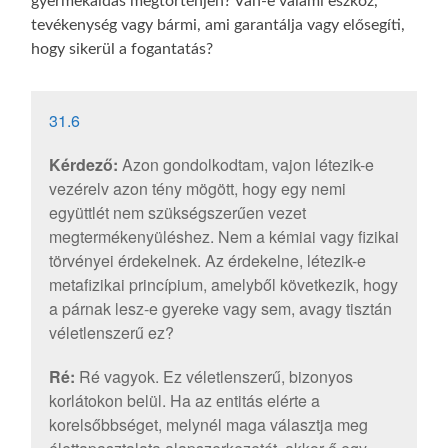
gyermekáldás megtörténjen? Van-e valami eszköz,
tevékenység vagy bármi, ami garantálja vagy elősegíti,
hogy sikerül a fogantatás?
31.6
Kérdező:
Azon gondolkodtam, vajon létezik-e
vezérelv azon tény mögött, hogy egy nemi
együttlét nem szükségszerűen vezet
megtermékenyüléshez. Nem a kémiai vagy fizikai
törvényei érdekelnek. Az érdekelne, létezik-e
metafizikai princípium, amelyből következik, hogy
a párnak lesz-e gyereke vagy sem, avagy tisztán
véletlenszerű ez?
Ré:
Ré vagyok. Ez véletlenszerű, bizonyos
korlátokon belül. Ha az entitás elérte a
korelsőbbséget, melynél maga választja meg