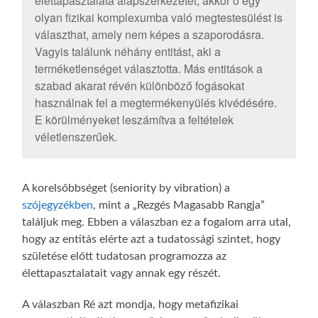
élettapasztalata alapszerkezetét, akkor ő egy
olyan fizikai komplexumba való megtestesülést is
választhat, amely nem képes a szaporodásra.
Vagyis találunk néhány entitást, aki a
terméketlenséget választotta. Más entitások a
szabad akarat révén különböző fogásokat
használnak fel a megtermékenyülés kivédésére.
E körülményeket leszámítva a feltételek
véletlenszerűek.
A korelsőbbséget (seniority by vibration) a
szójegyzékben
, mint a „Rezgés Magasabb Rangja”
találjuk meg. Ebben a válaszban ez a fogalom arra utal,
hogy az entitás elérte azt a tudatossági szintet, hogy
születése előtt tudatosan programozza az
élettapasztalatait vagy annak egy részét.
A válaszban Ré azt mondja, hogy metafizikai