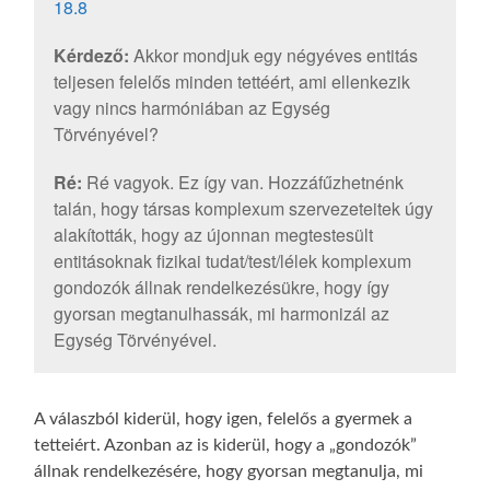
18.8
Kérdező:
Akkor mondjuk egy négyéves entitás
teljesen felelős minden tettéért, ami ellenkezik
vagy nincs harmóniában az Egység
Törvényével?
Ré:
Ré vagyok. Ez így van. Hozzáfűzhetnénk
talán, hogy társas komplexum szervezeteitek úgy
alakították, hogy az újonnan megtestesült
entitásoknak fizikai tudat/test/lélek komplexum
gondozók állnak rendelkezésükre, hogy így
gyorsan megtanulhassák, mi harmonizál az
Egység Törvényével.
A válaszból kiderül, hogy igen, felelős a gyermek a
tetteiért. Azonban az is kiderül, hogy a „gondozók”
állnak rendelkezésére, hogy gyorsan megtanulja, mi