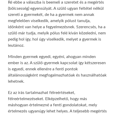
Ré ebbe a válaszba is beemeli a szeretet és a megértés
(bölcsesség) egyensúlyát. A szülő ugyan feltétel nélkül
szereti a gyermekét, de ha a gyermek nem annak
megfelelően viselkedik, amelyik pólust tanulja,
időnként van helye a fegyelmezésnek. Szerencsés, ha a
szülő már tudja, melyik pólus felé kíván közeledni, nem
pedig hol így, hol úgy viselkedik, melyet a gyermek is
leutánoz.
Minden gyermek egyedi, egyéni, ahogyan minden
ember is az. A szülő-gyermek kapcsolat így kétszeresen
is egyedi, ennek ellenére a fenti pontok
általánosságként megfogalmazhatóak és használhatóak
lehetnek.
Ez az írás tartalmazhat félreértéseket,
félreértelmezéseket. Elképzelhető, hogy más
máshogyan értelmezné a fenti gondolatokat, mely
értelmezés ugyanúgy lehet helyes. A teljesebb megértés