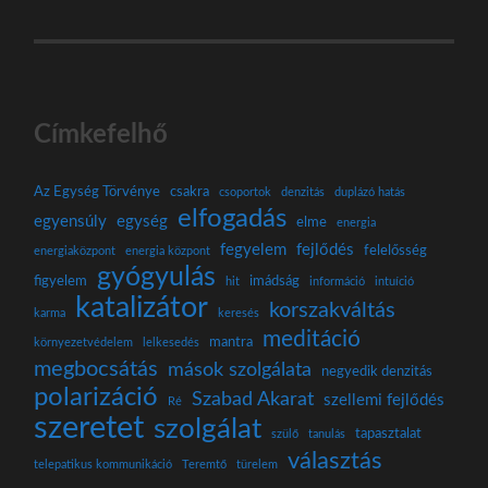
Címkefelhő
Az Egység Törvénye
csakra
csoportok
denzitás
duplázó hatás
elfogadás
egyensúly
egység
elme
energia
fegyelem
fejlődés
felelősség
energiaközpont
energia központ
gyógyulás
figyelem
imádság
hit
információ
intuíció
katalizátor
korszakváltás
karma
keresés
meditáció
mantra
környezetvédelem
lelkesedés
megbocsátás
mások szolgálata
negyedik denzitás
polarizáció
Szabad Akarat
szellemi fejlődés
Ré
szeretet
szolgálat
tapasztalat
szülő
tanulás
választás
telepatikus kommunikáció
Teremtő
türelem