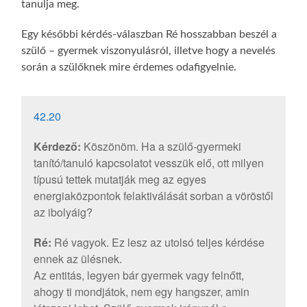
tanulja meg.
Egy későbbi kérdés-válaszban Ré hosszabban beszél a
szülő – gyermek viszonyulásról, illetve hogy a nevelés
során a szülőknek mire érdemes odafigyelnie.
42.20
Kérdező:
Köszönöm. Ha a szülő-gyermeki
tanító/tanuló kapcsolatot vesszük elő, ott milyen
típusú tettek mutatják meg az egyes
energiaközpontok felaktiválását sorban a vöröstől
az ibolyáig?
Ré:
Ré vagyok. Ez lesz az utolsó teljes kérdése
ennek az ülésnek.
Az entitás, legyen bár gyermek vagy felnőtt,
ahogy ti mondjátok, nem egy hangszer, amin