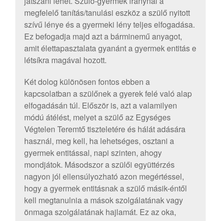
játszani lehet. Szülő-gyermek iránynál a
megfelelő tanítás/tanulási eszköz a szülő nyitott
szívű lénye és a gyermeki lény teljes elfogadása.
Ez befogadja majd azt a bárminemű anyagot,
amit élettapasztalata gyanánt a gyermek entitás e
létsíkra magával hozott.
Két dolog különösen fontos ebben a
kapcsolatban a szülőnek a gyerek felé való alap
elfogadásán túl. Először is, azt a valamilyen
módú átélést, melyet a szülő az Egységes
Végtelen Teremtő tiszteletére és hálát adására
használ, meg kell, ha lehetséges, osztani a
gyermek entitással, napi szinten, ahogy
mondjátok. Másodszor a szülői együttérzés
nagyon jól ellensúlyozható azon megértéssel,
hogy a gyermek entitásnak a szülő másik-éntől
kell megtanulnia a mások szolgálatának vagy
önmaga szolgálatának hajlamát. Ez az oka,