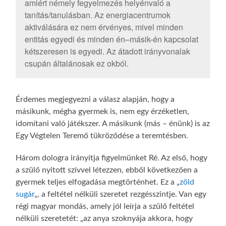
amiért némely fegyelmezés helyénvaló a
tanítás/tanulásban. Az energiacentrumok
aktiválására ez nem érvényes, mivel minden
entitás egyedi és minden én–másik-én kapcsolat
kétszeresen is egyedi. Az átadott irányvonalak
csupán általánosak ez okból.
Érdemes megjegyezni a válasz alapján, hogy a
másikunk, mégha gyermek is, nem egy érzéketlen,
idomítani való játékszer. A másikunk (más – énünk) is az
Egy Végtelen Teremő tükröződése a teremtésben.
Három dologra irányítja figyelmünket Ré. Az első, hogy
a szülő nyitott szívvel létezzen, ebből következően a
gyermek teljes elfogadása megtörténhet. Ez a „
zöld
sugár
„, a feltétel nélküli szeretet rezgésszintje. Van egy
régi magyar mondás, amely jól leírja a szülő feltétel
nélküli szeretetét: „az anya szoknyája akkora, hogy