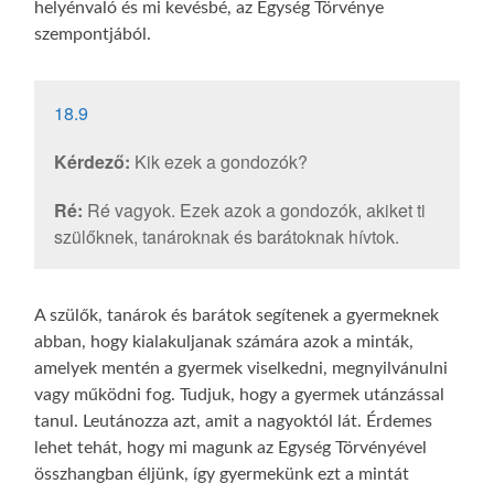
helyénvaló és mi kevésbé, az Egység Törvénye
szempontjából.
18.9
Kérdező:
Kik ezek a gondozók?
Ré:
Ré vagyok. Ezek azok a gondozók, akiket ti
szülőknek, tanároknak és barátoknak hívtok.
A szülők, tanárok és barátok segítenek a gyermeknek
abban, hogy kialakuljanak számára azok a minták,
amelyek mentén a gyermek viselkedni, megnyilvánulni
vagy működni fog. Tudjuk, hogy a gyermek utánzással
tanul. Leutánozza azt, amit a nagyoktól lát. Érdemes
lehet tehát, hogy mi magunk az Egység Törvényével
összhangban éljünk, így gyermekünk ezt a mintát