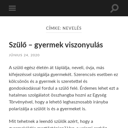
Toggle
Toggle
search
mobile
field
menu
CÍMKE:
NEVELÉS
Szülő – gyermek viszonyulás
JÚNIUS 24, 2020
A szülő egész életén át táplálja, neveli, óvja, más
kifejezéssel szolgálja gyermekét. Szerencsés esetben ez
kölcsönös és a gyermek is szeretettel és
gondoskodással fordul a szülő felé. Érdemes lehet ezt a
hatalmas szolgálatot összhangba hozni az Egység
Törvényével, hogy a lehető leghasznosabb irányba
polarizálja a szülőt is és a gyermeket is.
Mit tehetnek a leendő szülők azért, hogy a