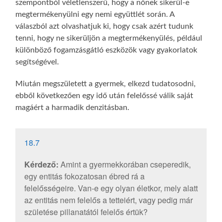
szempontból véletlenszerű, hogy a nőnek sikerül-e
megtermékenyülni egy nemi együttlét során. A
válaszból azt olvashatjuk ki, hogy csak azért tudunk
tenni, hogy ne sikerüljön a megtermékenyülés, például
különböző fogamzásgátló eszközök vagy gyakorlatok
segítségével.
Miután megszületett a gyermek, elkezd tudatosodni,
ebből következően egy idő után felelőssé válik saját
magáért a harmadik denzitásban.
18.7
Kérdező:
Amint a gyermekkorában cseperedik,
egy entitás fokozatosan ébred rá a
felelősségeire. Van-e egy olyan életkor, mely alatt
az entitás nem felelős a tetteiért, vagy pedig már
születése pillanatától felelős értük?