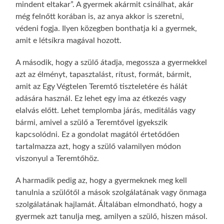
mindent eltakar”. A gyermek akármit csinálhat, akár
még felnőtt korában is, az anya akkor is szeretni,
védeni fogja. Ilyen közegben bonthatja ki a gyermek,
amit e létsíkra magával hozott.
A második, hogy a szülő átadja, megossza a gyermekkel
azt az élményt, tapasztalást, rítust, formát, bármit,
amit az Egy Végtelen Teremtő tiszteletére és hálát
adására használ. Ez lehet egy ima az étkezés vagy
elalvás előtt. Lehet templomba járás, meditálás vagy
bármi, amivel a szülő a Teremtővel igyekszik
kapcsolódni. Ez a gondolat magától értetődően
tartalmazza azt, hogy a szülő valamilyen módon
viszonyul a Teremtőhöz.
A harmadik pedig az, hogy a gyermeknek meg kell
tanulnia a szülőtől a mások szolgálatának vagy önmaga
szolgálatának hajlamát. Általában elmondható, hogy a
gyermek azt tanulja meg, amilyen a szülő, hiszen másol.