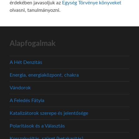
érdekében javasoljuk az
Egység Törvénye könyveket
olvasni, tanulmányozni.
Alapfogalmak
A Hét Denzitás
Energia, energiaközpont, chakra
Vándorok
A Feledés Fátyla
Katalizátorok szerepe és jelentősége
Polaritások és a Választás
Korszakváltás, szüret (betakarítás)