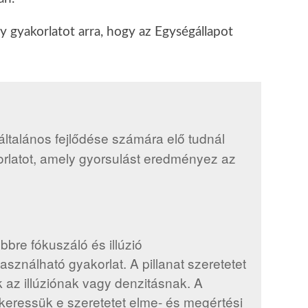
 gyakorlatot arra, hogy az Egységállapot
ltalános fejlődése számára elő tudnál
rlatot, amely gyorsulást eredményez az
bbre fókuszáló és illúzió
ználható gyakorlat. A pillanat szeretetet
k az illúziónak vagy denzitásnak. A
 keressük e szeretetet elme- és megértési