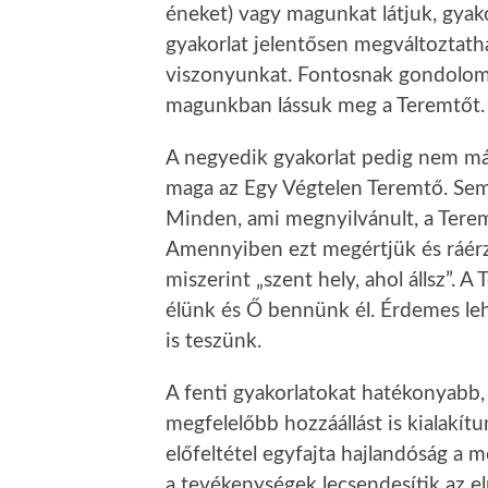
éneket) vagy magunkat látjuk, gyako
gyakorlat jelentősen megváltoztat
viszonyunkat. Fontosnak gondolom,
magunkban lássuk meg a Teremtőt.
A negyedik gyakorlat pedig nem má
maga az Egy Végtelen Teremtő. Semm
Minden, ami megnyilvánult, a Tere
Amennyiben ezt megértjük és ráérz
miszerint „szent hely, ahol állsz”. 
élünk és Ő bennünk él. Érdemes lehe
is teszünk.
A fenti gyakorlatokat hatékonyabb
megfelelőbb hozzáállást is kialakít
előfeltétel egyfajta hajlandóság a
a tevékenységek lecsendesítik az el