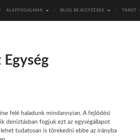
ALAPFOGALMAK
BLOG BEJEGYZÉSEK
TAROT
z Egység
z
ése felé haladunk mindannyian. A fejlődési
ik deniztásban fogjuk ezt az egységállapot
lehet tudatosan is törekedni ebbe az irányba
an.