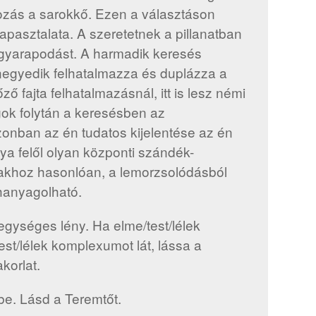
kozás a sarokkő. Ezen a választáson
tapasztalata. A szeretetnek a pillanatban
 gyarapodást. A harmadik keresés
negyedik felhatalmazza és duplázza a
ő fajta felhatalmazásnál, itt is lesz némi
ok folytán a keresésben az
Azonban az én tudatos kijelentése az én
ya felől olyan központi szándék-
biakhoz hasonlóan, a lemorzsolódásból
hanyagolható.
egységes lény. Ha elme/test/lélek
t/lélek komplexumot lát, lássa a
korlat.
be. Lásd a Teremtőt.