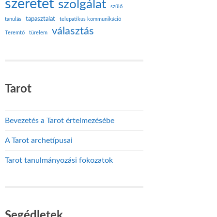
szeretet
szolgálat
szülő
tapasztalat
tanulás
telepatikus kommunikáció
választás
Teremtő
türelem
Tarot
Bevezetés a Tarot értelmezésébe
A Tarot archetípusai
Tarot tanulmányozási fokozatok
Segédletek