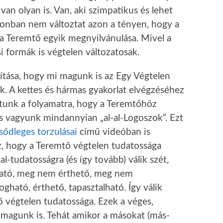
 van olyan is. Van, aki szimpatikus és lehet
 azonban nem változtat azon a tényen, hogy a
 Teremtő egyik megnyilvánulása. Mivel a
i formák is végtelen változatosak.
ítása, hogy mi magunk is az Egy Végtelen
. A kettes és hármas gyakorlat elvégzéséhez
átunk a folyamatra, hogy a Teremtőhöz
s vagyunk mindannyian „al-al-Logoszok”. Ezt
sődleges torzulásai
című videóban is
z, hogy a Teremtő végtelen tudatossága
-al-tudatosságra (és így tovább) válik szét,
ható, meg nem érthető, meg nem
gható, érthető, tapasztalható. Így válik
 végtelen tudatossága. Ezek a véges,
 magunk is. Tehát amikor a másokat (más-