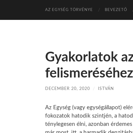
AZ EGYSÉG TÖRVÉNYE
BEVEZETŐ
Gyakorlatok a
felismeréséhe
DECEMBER 20, 2020
/
ISTVÁN
Az Egység (vagy egységállapot) elér
fokozatok hatodik szintjén, a hatod
ténylegesen élni, azonban érdemes 
már most, itt, a harmadik denzitásb