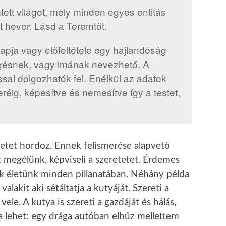
ett világot, mely minden egyes entitás
t hever. Lásd a Teremtőt.
apja vagy előfeltétele egy hajlandóság
ngésnek, vagy imának nevezhető. A
ssal dolgozhatók fel. Enélkül az adatok
réig, képesítve és nemesítve így a testet,
etetet hordoz. Ennek felismerése alapvető
t megélünk, képviseli a szeretetet. Érdemes
nk életünk minden pillanatában. Néhány példa
alakit aki sétáltatja a kutyáját. Szereti a
 vele. A kutya is szereti a gazdáját és hálás,
a lehet: egy drága autóban elhúz mellettem