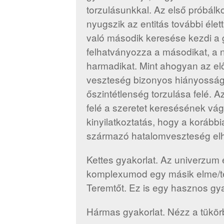
torzulásunkkal. Az első próbál
nyugszik az entitás további élet
való második keresése kezdi a
felhatványozza a másodikat, a 
harmadikat. Mint ahogyan az előz
veszteség bizonyos hiányosság
őszintétlenség torzulása felé. 
felé a szeretet keresésének vág
kinyilatkoztatás, hogy a koráb
származó hatalomveszteség el
Kettes gyakorlat. Az univerzum 
komplexumod egy másik elme/tes
Teremtőt. Ez is egy hasznos gya
Hármas gyakorlat. Nézz a tükör