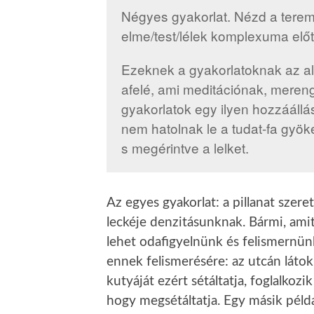
Négyes gyakorlat. Nézd a teremt
elme/test/lélek komplexuma előt
Ezeknek a gyakorlatoknak az al
afelé, ami meditációnak, mere
gyakorlatok egy ilyen hozzáállá
nem hatolnak le a tudat-fa gyöke
s megérintve a lelket.
Az egyes gyakorlat: a pillanat szer
leckéje denzitásunknak. Bármi, ami
lehet odafigyelnünk és felismernü
ennek felismerésére: az utcán látok v
kutyáját ezért sétáltatja, foglalkozik
hogy megsétáltatja. Egy másik péld