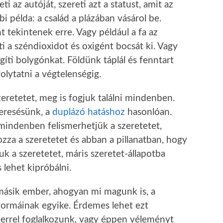
ti az autóját, szereti azt a statust, amit az
 példa: a család a plázában vásárol be.
t tekintenek erre. Vagy például a fa az
i a széndioxidot és oxigént bocsát ki. Vagy
gíti bolygónkat. Földünk táplál és fenntart
olytatni a végtelenségig.
eretetet, meg is fogjuk találni mindenben.
keresésünk, a
duplázó hatáshoz
hasonlóan.
indenben felismerhetjük a szeretetet,
za a szeretetet és abban a pillanatban, hogy
uk a szeretetet, máris szeretet-állapotba
lehet kipróbálni.
 másik ember, ahogyan mi magunk is, a
formáinak egyike. Érdemes lehet ezt
errel foglalkozunk, vagy éppen véleményt