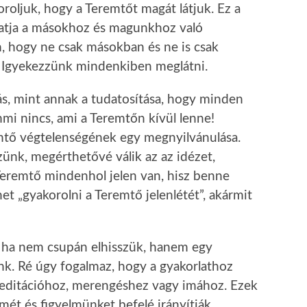
roljuk, hogy a Teremtőt magát látjuk. Ez a
hatja a másokhoz és magunkhoz való
 hogy ne csak másokban és ne is csak
 Igyekezzünk mindenkiben meglátni.
s, mint annak a tudatosítása, hogy minden
i nincs, ami a Teremtőn kívül lenne!
mtő végtelenségének egy megnyilvánulása.
ünk, megérthetővé válik az az idézet,
A Teremtő mindenhol jelen van, hisz benne
t „gyakorolni a Teremtő jelenlétét”, akármit
, ha nem csupán elhisszük, hanem egy
unk. Ré úgy fogalmaz, hogy a gyakorlathoz
 meditációhoz, merengéshez vagy imához. Ezek
mét és figyelmünket befelé irányítják.