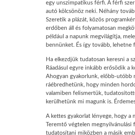
egy unszimpatikus férfi. A férfi szere
autó kölcsönöz neki. Néhány további
Szeretik a plázát, közös programkén
erdőben áll és folyamatosan megköt
például a napunk megvilágítja, mele
bennünket. És így tovább, lehetne f
Ha elkezdjük tudatosan keresni a sz
Ráadásul egyre inkább erősödik a 
Ahogyan gyakorlunk, előbb-utóbb m
ráébredhetünk, hogy minden hordoz
valamiben felismertük, tudatosított
kerülhetünk mi magunk is. Érdemes 
A kettes gyakorlat lényege, hogy a
Teremtő végtelen megnyilvánulási 
tudatosítani miközben a másik emb