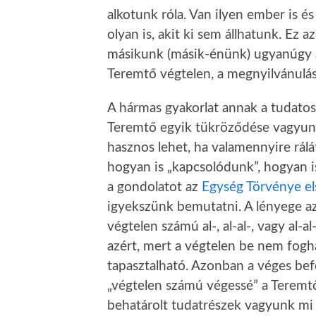
alkotunk róla. Van ilyen ember is és
olyan is, akit ki sem állhatunk. Ez
másikunk (másik-énünk) ugyanúgy a
Teremtő végtelen, a megnyilvánulás
A hármas gyakorlat annak a tudatos
Teremtő egyik tükröződése vagyunk
hasznos lehet, ha valamennyire rál
hogyan is „kapcsolódunk”, hogyan i
a gondolatot az
Egység Törvénye el
igyekszünk bemutatni. A lényege a
végtelen számú al-, al-al-, vagy al-al
azért, mert a végtelen be nem fog
tapasztalható. Azonban a véges befo
„végtelen számú végessé” a Teremtő
behatárolt tudatrészek vagyunk mi