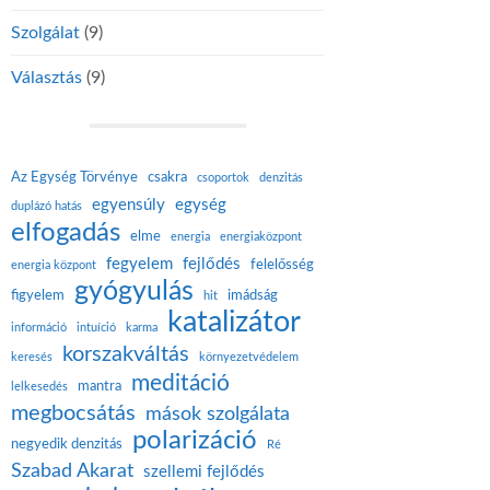
Szolgálat
(9)
Választás
(9)
Az Egység Törvénye
csakra
csoportok
denzitás
egyensúly
egység
duplázó hatás
elfogadás
elme
energia
energiaközpont
fegyelem
fejlődés
felelősség
energia központ
gyógyulás
figyelem
imádság
hit
katalizátor
információ
intuíció
karma
korszakváltás
keresés
környezetvédelem
meditáció
mantra
lelkesedés
megbocsátás
mások szolgálata
polarizáció
negyedik denzitás
Ré
Szabad Akarat
szellemi fejlődés