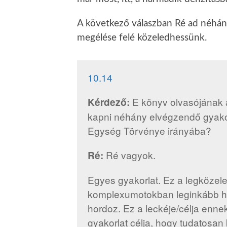
A következő válaszban Ré ad néhány
megélése felé közeledhessünk.
10.14
E könyv olvasójának á
Kérdező:
kapni néhány elvégzendő gyako
Egység Törvénye irányába?
Ré vagyok.
Ré:
Egyes gyakorlat. Ez a legközele
komplexumotokban leginkább has
hordoz. Ez a leckéje/célja enne
gyakorlat célja, hogy tudatosan