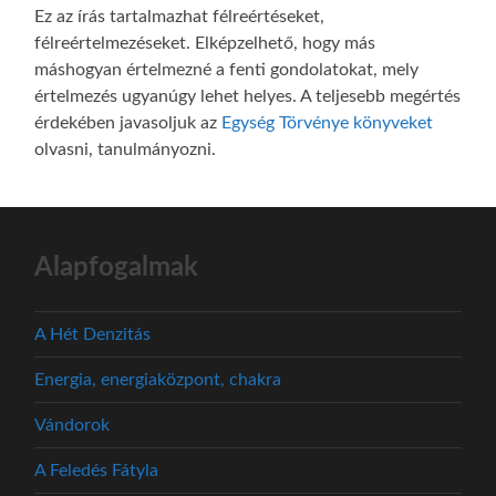
Ez az írás tartalmazhat félreértéseket,
félreértelmezéseket. Elképzelhető, hogy más
máshogyan értelmezné a fenti gondolatokat, mely
értelmezés ugyanúgy lehet helyes. A teljesebb megértés
érdekében javasoljuk az
Egység Törvénye könyveket
olvasni, tanulmányozni.
Alapfogalmak
A Hét Denzitás
Energia, energiaközpont, chakra
Vándorok
A Feledés Fátyla