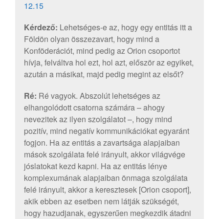
12.15
Kérdező:
Lehetséges-e az, hogy egy entitás itt a
Földön olyan összezavart, hogy mind a
Konföderációt, mind pedig az Orion csoportot
hívja, felváltva hol ezt, hol azt, először az egyiket,
azután a másikat, majd pedig megint az elsőt?
Ré:
Ré vagyok. Abszolút lehetséges az
elhangolódott csatorna számára – ahogy
nevezitek az ilyen szolgálatot –, hogy mind
pozitív, mind negatív kommunikációkat egyaránt
fogjon. Ha az entitás a zavartsága alapjaiban
mások szolgálata felé irányult, akkor világvége
jóslatokat kezd kapni. Ha az entitás lénye
komplexumának alapjaiban önmaga szolgálata
felé irányult, akkor a keresztesek [Orion csoport],
akik ebben az esetben nem látják szükségét,
hogy hazudjanak, egyszerűen megkezdik átadni