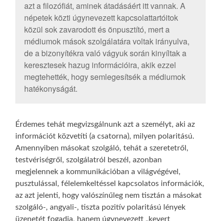
azt a filozófiát, aminek átadásáért itt vannak. A
népetek közti úgynevezett kapcsolattartóitok
közül sok zavarodott és önpusztító, mert a
médiumok mások szolgálatára voltak irányulva,
de a bizonyítékra való vágyuk során kinyíltak a
keresztesek hazug információira, akik ezzel
megtehették, hogy semlegesítsék a médiumok
hatékonyságát.
Érdemes tehát megvizsgálnunk azt a személyt, aki az
információt közvetíti (a csatorna), milyen polaritású.
Amennyiben másokat szolgáló, tehát a szeretetről,
testvériségről, szolgálatról beszél, azonban
megjelennek a kommunikációban a világvégével,
pusztulással, félelemkeltéssel kapcsolatos információk,
az azt jelenti, hogy valószínűleg nem tisztán a másokat
szolgáló-, angyali-, tiszta pozitív polaritású lények
üzenetét fogadja, hanem úgynevezett „kevert