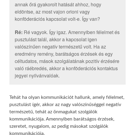
annak őrá gyakorolt hatását ahhoz, hogy
eldöntse, az most vajon orioni vagy
konföderációs kapcsolat volt-e. Így van?
Ré:
Ré vagyok. Így igaz. Amennyiben félelmet és
pusztulást talál, akkor a kapcsolat igen
valószínűen negatív természetű volt. Ha az
eredmény remény, barátságos érzések és egy
céltudatos, mások szolgálatának pozitív érzésére
való ráébredés, akkor a konföderációs kontaktus
jegyei nyilvánvalóak.
Tehát ha olyan kommunikációt hallunk, amely félelmet,
pusztulást ígér, akkor az nagy valószínűséggel negatív
természetű, tehát az önmagukat szolgálók
kommunikációja. Amennyiben barátságos érzések,
szeretet, nyugalom, az pedig másokat szolgálók
kommunikációja.