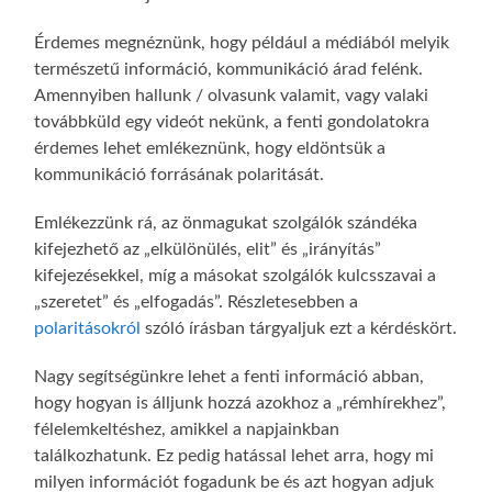
Érdemes megnéznünk, hogy például a médiából melyik
természetű információ, kommunikáció árad felénk.
Amennyiben hallunk / olvasunk valamit, vagy valaki
továbbküld egy videót nekünk, a fenti gondolatokra
érdemes lehet emlékeznünk, hogy eldöntsük a
kommunikáció forrásának polaritását.
Emlékezzünk rá, az önmagukat szolgálók szándéka
kifejezhető az „elkülönülés, elit” és „irányítás”
kifejezésekkel, míg a másokat szolgálók kulcsszavai a
„szeretet” és „elfogadás”. Részletesebben a
polaritásokról
szóló írásban tárgyaljuk ezt a kérdéskört.
Nagy segítségünkre lehet a fenti információ abban,
hogy hogyan is álljunk hozzá azokhoz a „rémhírekhez”,
félelemkeltéshez, amikkel a napjainkban
találkozhatunk. Ez pedig hatással lehet arra, hogy mi
milyen információt fogadunk be és azt hogyan adjuk