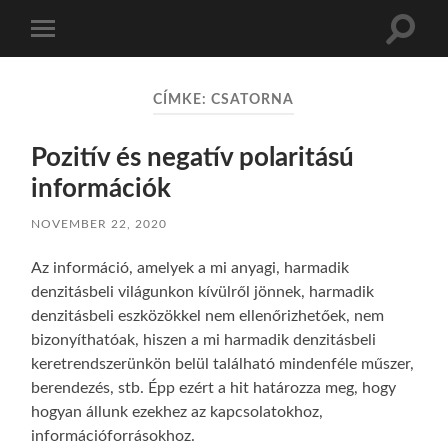
Toggle
Toggle
search
mobile
field
menu
CÍMKE:
CSATORNA
Pozitív és negatív polaritású
információk
NOVEMBER 22, 2020
Az információ, amelyek a mi anyagi, harmadik
denzitásbeli világunkon kívülről jönnek, harmadik
denzitásbeli eszközökkel nem ellenőrizhetőek, nem
bizonyíthatóak, hiszen a mi harmadik denzitásbeli
keretrendszerünkön belül található mindenféle műszer,
berendezés, stb. Épp ezért a hit határozza meg, hogy
hogyan állunk ezekhez az kapcsolatokhoz,
információforrásokhoz.