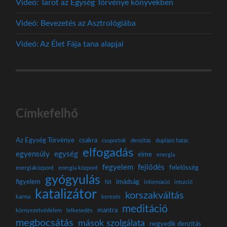
Videó: Tarot az Egység Törvénye könyvekben
Videó: Bevezetés az Asztrológiába
Videó: Az Élet Fája tana alapjai
Címkefelhő
Az Egység Törvénye
csakra
csoportok
denzitás
duplázó hatás
elfogadás
egyensúly
egység
elme
energia
fegyelem
fejlődés
felelősség
energiaközpont
energia központ
gyógyulás
figyelem
imádság
hit
információ
intuíció
katalizátor
korszakváltás
karma
keresés
meditáció
mantra
környezetvédelem
lelkesedés
megbocsátás
mások szolgálata
negyedik denzitás