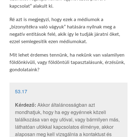
kapcsolat” alakult ki.
Ré azt is megjegyzi, hogy ezek a médiumok a
„bizonyítékra való vágyuk” hatására nyílnak meg a
negatív entitások felé, akik így le tudják járatni őket,
ezzel semlegesítik ezen médiumokat.
Mit lehet érdemes tennünk, ha nekünk van valamilyen
földönkívüli, vagy földöntúli tapasztalásunk, érzésünk,
gondolataink?
53.17
Kérdező:
Akkor általánosságban azt
mondhatjuk, hogy ha egy egyénnek közeli
találkozása van egy ufóval, vagy bármilyen más,
láthatóan ufókkal kapcsolatos élménye, akkor
alaposan meg kell vizsgálnia a kontaktust és