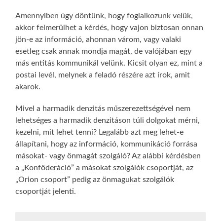
Amennyiben úgy döntünk, hogy foglalkozunk velük,
akkor felmerülhet a kérdés, hogy vajon biztosan onnan
jön-e az információ, ahonnan várom, vagy valaki
esetleg csak annak mondja magát, de valójában egy
más entitás kommunikál velünk. Kicsit olyan ez, mint a
postai levél, melynek a feladó részére azt írok, amit
akarok.
Mivel a harmadik denzitás műszerezettségével nem
lehetséges a harmadik denzitáson túli dolgokat mérni,
kezelni, mit lehet tenni? Legalább azt meg lehet-e
állapítani, hogy az információ, kommunikáció forrása
másokat- vagy önmagát szolgáló? Az alábbi kérdésben
a „Konföderáció” a másokat szolgálók csoportját, az
„Orion csoport” pedig az önmagukat szolgálók
csoportját jelenti.