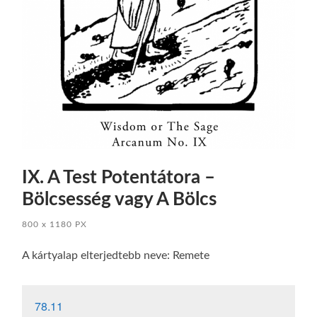
IX. A Test Potentátora –
Bölcsesség vagy A Bölcs
800
x
1180 PX
A kártyalap elterjedtebb neve: Remete
78.11