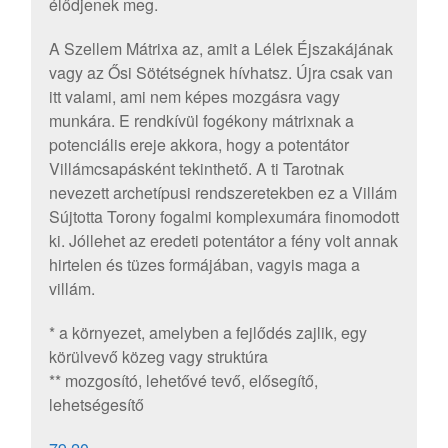
élődjenek meg.
A Szellem Mátrixa az, amit a Lélek Éjszakájának
vagy az Ősi Sötétségnek hívhatsz. Újra csak van
itt valami, ami nem képes mozgásra vagy
munkára. E rendkívül fogékony mátrixnak a
potenciális ereje akkora, hogy a potentátor
Villámcsapásként tekinthető. A ti Tarotnak
nevezett archetípusi rendszeretekben ez a Villám
Sújtotta Torony fogalmi komplexumára finomodott
ki. Jóllehet az eredeti potentátor a fény volt annak
hirtelen és tüzes formájában, vagyis maga a
villám.
* a környezet, amelyben a fejlődés zajlik, egy
körülvevő közeg vagy struktúra
** mozgosító, lehetővé tevő, elősegítő,
lehetségesítő