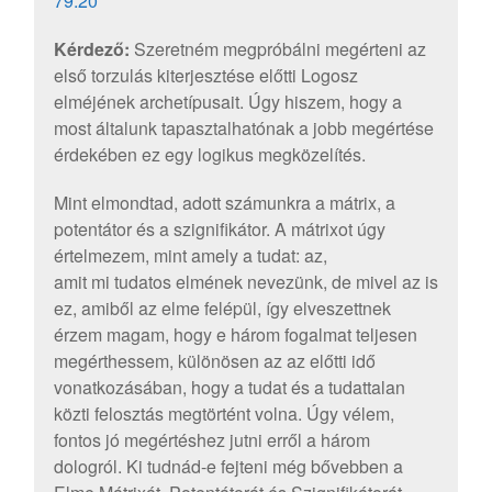
79.20
Kérdező:
Szeretném megpróbálni megérteni az
első torzulás kiterjesztése előtti Logosz
elméjének archetípusait. Úgy hiszem, hogy a
most általunk tapasztalhatónak a jobb megértése
érdekében ez egy logikus megközelítés.
Mint elmondtad, adott számunkra a mátrix, a
potentátor és a szignifikátor. A mátrixot úgy
értelmezem, mint amely a tudat: az,
amit mi tudatos elmének nevezünk, de mivel az is
ez, amiből az elme felépül, így elveszettnek
érzem magam, hogy e három fogalmat teljesen
megérthessem, különösen az az előtti idő
vonatkozásában, hogy a tudat és a tudattalan
közti felosztás megtörtént volna. Úgy vélem,
fontos jó megértéshez jutni erről a három
dologról. Ki tudnád-e fejteni még bővebben a