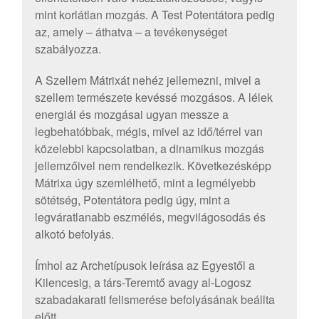
mint korlátlan mozgás. A Test Potentátora pedig
az, amely – áthatva – a tevékenységet
szabályozza.
A Szellem Mátrixát nehéz jellemezni, mivel a
szellem természete kevéssé mozgásos. A lélek
energiái és mozgásai ugyan messze a
legbehatóbbak, mégis, mivel az idő/térrel van
közelebbi kapcsolatban, a dinamikus mozgás
jellemzőivel nem rendelkezik. Következésképp
Mátrixa úgy szemlélhető, mint a legmélyebb
sötétség, Potentátora pedig úgy, mint a
legváratlanabb eszmélés, megvilágosodás és
alkotó befolyás.
Ímhol az Archetípusok leírása az Egyestől a
Kilencesig, a társ-Teremtő avagy al-Logosz
szabadakarati felismerése befolyásának beállta
előtt.