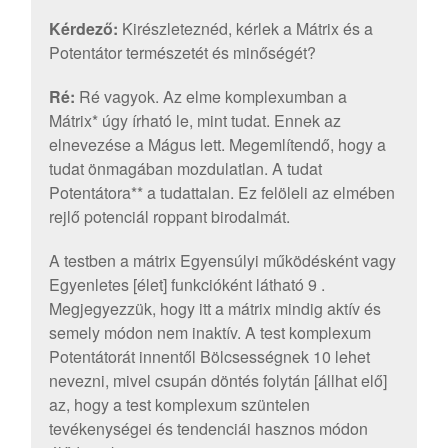
Kérdező:
Kirészleteznéd, kérlek a Mátrix és a
Potentátor természetét és minőségét?
Ré:
Ré vagyok. Az elme komplexumban a
Mátrix* úgy írható le, mint tudat. Ennek az
elnevezése a Mágus lett. Megemlítendő, hogy a
tudat önmagában mozdulatlan. A tudat
Potentátora** a tudattalan. Ez felöleli az elmében
rejlő potenciál roppant birodalmát.
A testben a mátrix Egyensúlyi működésként vagy
Egyenletes [élet] funkcióként látható 9 .
Megjegyezzük, hogy itt a mátrix mindig aktív és
semely módon nem inaktív. A test komplexum
Potentátorát innentől Bölcsességnek 10 lehet
nevezni, mivel csupán döntés folytán [állhat elő]
az, hogy a test komplexum szüntelen
tevékenységei és tendenciái hasznos módon