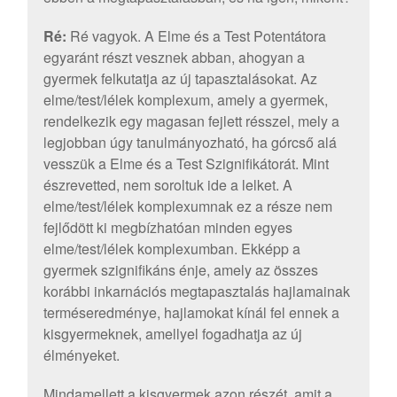
Ré:
Ré vagyok. A Elme és a Test Potentátora
egyaránt részt vesznek abban, ahogyan a
gyermek felkutatja az új tapasztalásokat. Az
elme/test/lélek komplexum, amely a gyermek,
rendelkezik egy magasan fejlett résszel, mely a
legjobban úgy tanulmányozható, ha górcső alá
vesszük a Elme és a Test Szignifikátorát. Mint
észrevetted, nem soroltuk ide a lelket. A
elme/test/lélek komplexumnak ez a része nem
fejlődött ki megbízhatóan minden egyes
elme/test/lélek komplexumban. Ekképp a
gyermek szignifikáns énje, amely az összes
korábbi inkarnációs megtapasztalás hajlamainak
terméseredménye, hajlamokat kínál fel ennek a
kisgyermeknek, amellyel fogadhatja az új
élményeket.
Mindamellett a kisgyermek azon részét, amit a