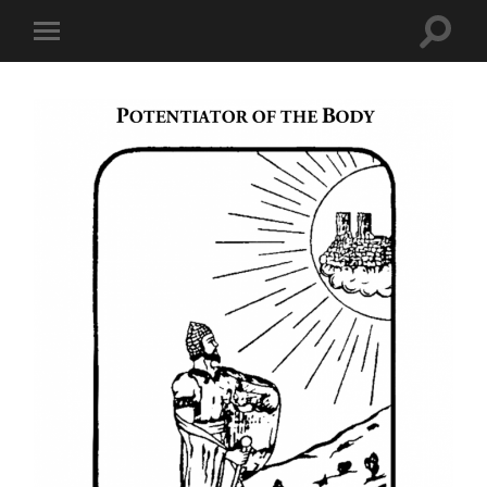
Toggle
Toggle
search
mobile
field
menu