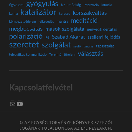
gyógyulás
figyelem
imádság
hit
információ
intuíció
katalizátor
korszakváltás
karma
keresés
meditáció
mantra
környezetvédelem
lelkesedés
megbocsátás
mások szolgálata
negyedik denzitás
polarizáció
Szabad Akarat
szellemi fejlődés
Ré
szeretet
szolgálat
tapasztalat
szülő
tanulás
választás
telepatikus kommunikáció
Teremtő
türelem
Kapcsolatfelvétel
Mail
YouTube
© AZ EGYSÉG TÖRVÉNYE KÖNYVEK SZERZŐI
JOGÁNAK TULAJDONOSA AZ
L/L RESEARCH
.