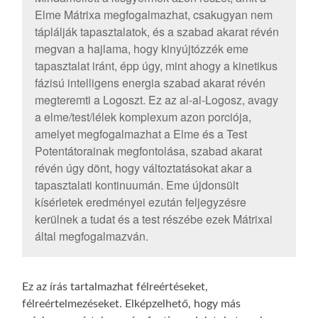
Elme Mátrixa megfogalmazhat, csakugyan nem
táplálják tapasztalatok, és a szabad akarat révén
megvan a hajlama, hogy kinyújtózzék eme
tapasztalat iránt, épp úgy, mint ahogy a kinetikus
fázisú intelligens energia szabad akarat révén
megteremti a Logoszt. Ez az al-al-Logosz, avagy
a elme/test/lélek komplexum azon porciója,
amelyet megfogalmazhat a Elme és a Test
Potentátorainak megfontolása, szabad akarat
révén úgy dönt, hogy változtatásokat akar a
tapasztalati kontinuumán. Eme újdonsült
kísérletek eredményei ezután feljegyzésre
kerülnek a tudat és a test részébe ezek Mátrixai
által megfogalmazván.
Ez az írás tartalmazhat félreértéseket,
félreértelmezéseket. Elképzelhető, hogy más