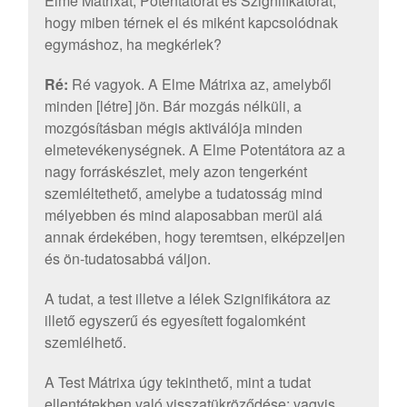
Elme Mátrixát, Potentátorát és Szignifikátorát,
hogy miben térnek el és miként kapcsolódnak
egymáshoz, ha megkérlek?
Ré:
Ré vagyok. A Elme Mátrixa az, amelyből
minden [létre] jön. Bár mozgás nélküli, a
mozgósításban mégis aktiválója minden
elmetevékenységnek. A Elme Potentátora az a
nagy forráskészlet, mely azon tengerként
szemléltethető, amelybe a tudatosság mind
mélyebben és mind alaposabban merül alá
annak érdekében, hogy teremtsen, elképzeljen
és ön-tudatosabbá váljon.
A tudat, a test illetve a lélek Szignifikátora az
illető egyszerű és egyesített fogalomként
szemlélhető.
A Test Mátrixa úgy tekinthető, mint a tudat
ellentétekben való visszatükröződése; vagyis