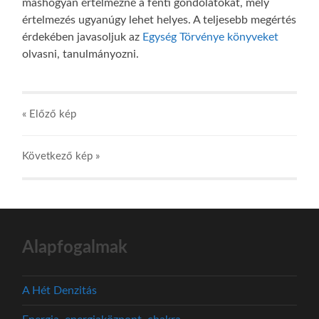
máshogyan értelmezné a fenti gondolatokat, mely
értelmezés ugyanúgy lehet helyes. A teljesebb megértés
érdekében javasoljuk az
Egység Törvénye könyveket
olvasni, tanulmányozni.
« Előző kép
Következő kép »
Alapfogalmak
A Hét Denzitás