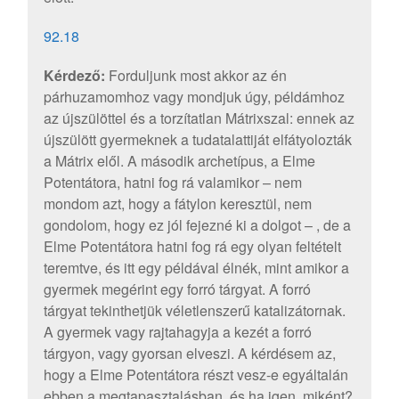
92.18
Kérdező:
Forduljunk most akkor az én
párhuzamomhoz vagy mondjuk úgy, példámhoz
az újszülöttel és a torzítatlan Mátrixszal: ennek az
újszülött gyermeknek a tudatalattiját elfátyolozták
a Mátrix elől. A második archetípus, a Elme
Potentátora, hatni fog rá valamikor – nem
mondom azt, hogy a fátylon keresztül, nem
gondolom, hogy ez jól fejezné ki a dolgot – , de a
Elme Potentátora hatni fog rá egy olyan feltételt
teremtve, és itt egy példával élnék, mint amikor a
gyermek megérint egy forró tárgyat. A forró
tárgyat tekinthetjük véletlenszerű katalizátornak.
A gyermek vagy rajtahagyja a kezét a forró
tárgyon, vagy gyorsan elveszi. A kérdésem az,
hogy a Elme Potentátora részt vesz-e egyáltalán
ebben a megtapasztalásban, és ha igen, miként?