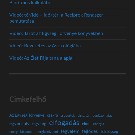
Bioritmus kalkulátor
Videó: tér/idő – idő/tér: a Reciprok Rendszer
bemutatása
Videó: Tarot az Egység Törvénye könyvekben
Videó: Bevezetés az Asztrológiába
Videó: Az Élet Fája tana alapjai
Címkefelhő
Az Egység Törvénye
csakra
csoportok
denzitás
duplázó hatás
elfogadás
egyensúly
egység
elme
energia
fegyelem
fejlődés
felelősség
energiaközpont
energia központ